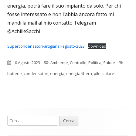
energia, potrà fare il suo impianto da solo. Per chi
fosse interessato e non l'abbia ancora fatto mi
mandi la mail al mio contatto Telegram
@AchilleSacchi
Supercondensatori-artigianali-agosto-2023
Download
Pubblicato
Categorie
Tag
10 Agosto 2023
Ambiente
,
Controllo
,
Politica
,
Salute
batterie
,
condensatori
,
energia
,
energia libera
,
pile
,
solare
Ricerca
Barra
per:
laterale