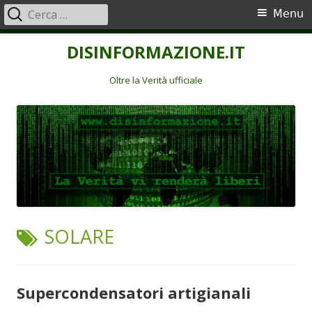
Ricerca
Menu
Menu
per:
principale
Vai
DISINFORMAZIONE.IT
al
contenuto
Oltre la Verità ufficiale
TAG:
SOLARE
Supercondensatori artigianali