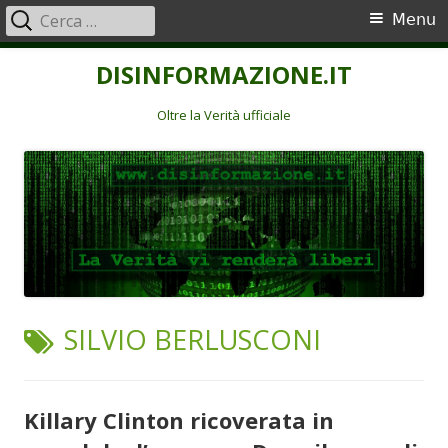
Ricerca
Menu
Menu
per:
principale
Vai
DISINFORMAZIONE.IT
al
contenuto
Oltre la Verità ufficiale
TAG:
SILVIO BERLUSCONI
Killary Clinton ricoverata in