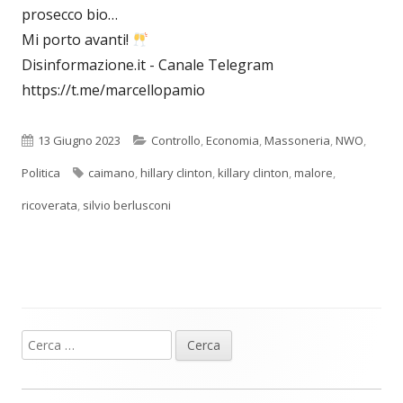
prosecco bio…
Mi porto avanti!
Disinformazione.it - Canale Telegram
https://t.me/marcellopamio
Pubblicato
Categorie
13 Giugno 2023
Controllo
,
Economia
,
Massoneria
,
NWO
,
Tag
Politica
caimano
,
hillary clinton
,
killary clinton
,
malore
,
ricoverata
,
silvio berlusconi
Ricerca
Barra
per:
laterale