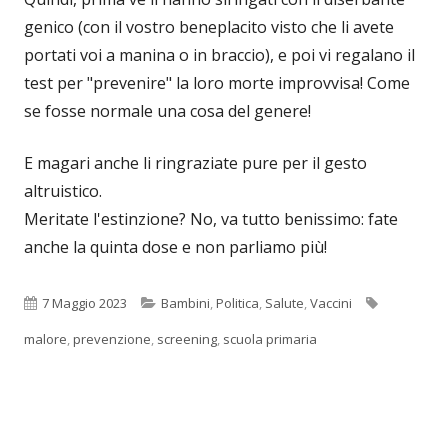
genico (con il vostro beneplacito visto che li avete
portati voi a manina o in braccio), e poi vi regalano il
test per "prevenire" la loro morte improvvisa! Come
se fosse normale una cosa del genere!
E magari anche li ringraziate pure per il gesto
altruistico.
Meritate l'estinzione? No, va tutto benissimo: fate
anche la quinta dose e non parliamo più!
Pubblicato
Categorie
Tag
7 Maggio 2023
Bambini
,
Politica
,
Salute
,
Vaccini
malore
,
prevenzione
,
screening
,
scuola primaria