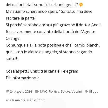
dei malori letali sono i diserbanti genici?
Ma stiamo scherzando spero? Sa tutto, ma deve
recitare la parte!
Si perché sarebbe ancora più grave se il dottor Anelli
fosse veramente convinto della bontà dell'Agente
Orange!
Comunque sia, la nota positiva è che i camici bianchi,
quelli con le alette da angelo, si stanno cagando
sotto!!!!
Cosa aspetti, unisciti al canale Telegram
Disinformazione.it
Pubblicato
Categorie
Tag
24 Agosto 2024
NWO
,
Politica
,
Salute
,
Vaccini
filippo
anelli
,
malore
,
medici
,
morti