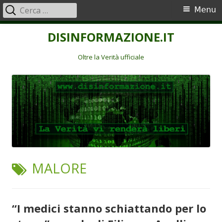
Ricerca
Menu
Menu
per:
principale
Vai
DISINFORMAZIONE.IT
al
contenuto
Oltre la Verità ufficiale
TAG:
MALORE
“I medici stanno schiattando per lo