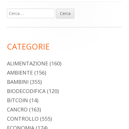
Ricerca
Barra
per:
laterale
principale
CATEGORIE
ALIMENTAZIONE
(160)
AMBIENTE
(156)
BAMBINI
(355)
BIODECODIFICA
(120)
BITCOIN
(14)
CANCRO
(163)
CONTROLLO
(555)
ECONOMIA
(174)