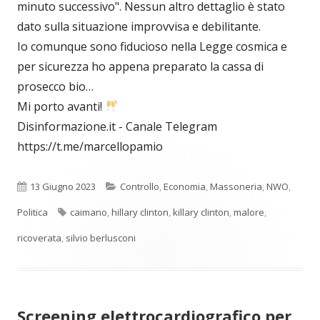
minuto successivo". Nessun altro dettaglio è stato
dato sulla situazione improvvisa e debilitante.
Io comunque sono fiducioso nella Legge cosmica e
per sicurezza ho appena preparato la cassa di
prosecco bio…
Mi porto avanti!
Disinformazione.it - Canale Telegram
https://t.me/marcellopamio
Pubblicato
Categorie
13 Giugno 2023
Controllo
,
Economia
,
Massoneria
,
NWO
,
Tag
Politica
caimano
,
hillary clinton
,
killary clinton
,
malore
,
ricoverata
,
silvio berlusconi
Screening elettrocardiografico per