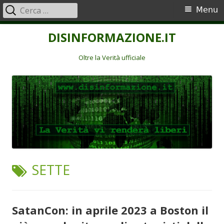
Ricerca
Menu
Menu
per:
principale
Vai
DISINFORMAZIONE.IT
al
contenuto
Oltre la Verità ufficiale
TAG:
SETTE
SatanCon: in aprile 2023 a Boston il