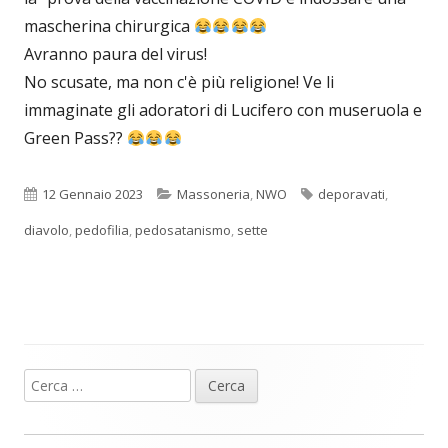
mascherina chirurgica
Avranno paura del virus!
No scusate, ma non c'è più religione! Ve li
immaginate gli adoratori di Lucifero con museruola e
Green Pass??
Pubblicato
Categorie
Tag
12 Gennaio 2023
Massoneria
,
NWO
deporavati
,
diavolo
,
pedofilia
,
pedosatanismo
,
sette
Ricerca
Barra
per:
laterale