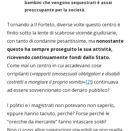
bambini che vengono sequestrati è assai
preoccupante per la società.
Tornando a Il Forteto, diverse volte questo centro è
finito sotto la lente di scabrose vicende giudiziarie,
con tanto di condanne pesantissime, ma
nonostante
questo ha sempre proseguito la sua attività,
ricevendo continuamente fondi dallo Stato.
Come mai un centro in cui accadevano cose
orripilanti («
rapporti omosessuali obbligatori e disabili
costretti a mangiare il proprio vomito
»
[2]
) continuava
ad essere sovvenzionato con denaro pubblico?
I politici e i magistrati non potevano non saperlo,
eppure hanno taciuto, perché? Forse perché le
“orecchie da mercante” fanno intascare soldi?
Non ci sono altre spiegazioni plausibili se non quella