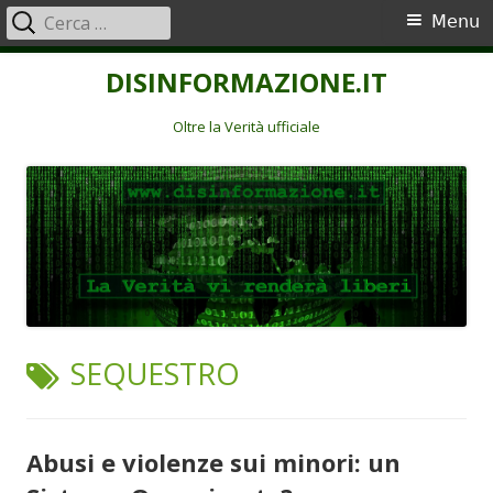
Ricerca
Menu
Menu
per:
principale
Vai
DISINFORMAZIONE.IT
al
contenuto
Oltre la Verità ufficiale
TAG:
SEQUESTRO
Abusi e violenze sui minori: un