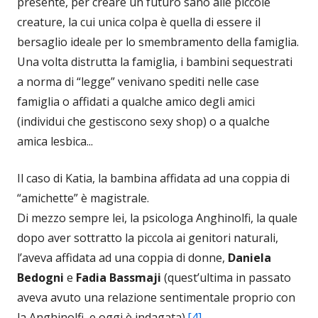
presente, per creare un futuro sano alle piccole
creature, la cui unica colpa è quella di essere il
bersaglio ideale per lo smembramento della famiglia.
Una volta distrutta la famiglia, i bambini sequestrati
a norma di “legge” venivano spediti nelle case
famiglia o affidati a qualche amico degli amici
(individui che gestiscono sexy shop) o a qualche
amica lesbica...
Il caso di Katia, la bambina affidata ad una coppia di
“amichette” è magistrale.
Di mezzo sempre lei, la psicologa Anghinolfi, la quale
dopo aver sottratto la piccola ai genitori naturali,
l’aveva affidata ad una coppia di donne,
Daniela
Bedogni
e
Fadia Bassmaji
(quest’ultima in passato
aveva avuto una relazione sentimentale proprio con
la Anghinolfi, e oggi è indagata).
[4]