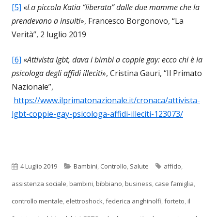
[5]
«
La piccola Katia “liberata” dalle due mamme che la
prendevano a insulti
», Francesco Borgonovo, “La
Verità”, 2 luglio 2019
[6]
«
Attivista lgbt, dava i bimbi a coppie gay: ecco chi è la
psicologa degli affidi illeciti
», Cristina Gauri, “Il Primato
Nazionale”,
https://www.ilprimatonazionale.it/cronaca/attivista-
lgbt-coppie-gay-psicologa-affidi-illeciti-123073/
Pubblicato
Categorie
Tag
4 Luglio 2019
Bambini
,
Controllo
,
Salute
affido
,
assistenza sociale
,
bambini
,
bibbiano
,
business
,
case famiglia
,
controllo mentale
,
elettroshock
,
federica anghinolfi
,
forteto
,
il