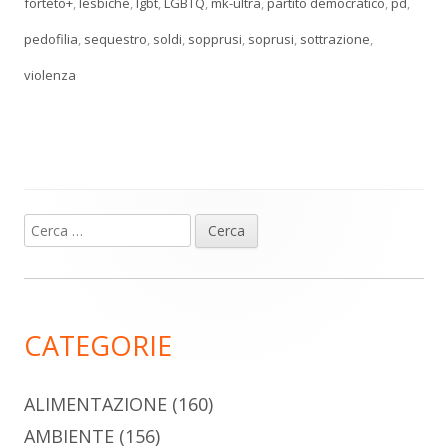
forteto+
,
lesbiche
,
lgbt
,
LGBTQ
,
mk-ultra
,
partito democratico
,
pd
,
pedofilia
,
sequestro
,
soldi
,
sopprusi
,
soprusi
,
sottrazione
,
violenza
Ricerca
Barra
per:
laterale
principale
CATEGORIE
ALIMENTAZIONE
(160)
AMBIENTE
(156)