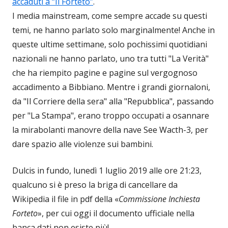
accaduti a “Il Forteto”
.
I media mainstream, come sempre accade su questi
temi, ne hanno parlato solo marginalmente! Anche in
queste ultime settimane, solo pochissimi quotidiani
nazionali ne hanno parlato, uno tra tutti "La Verità"
che ha riempito pagine e pagine sul vergognoso
accadimento a Bibbiano. Mentre i grandi giornaloni,
da "Il Corriere della sera" alla "Repubblica", passando
per "La Stampa", erano troppo occupati a osannare
la mirabolanti manovre della nave See Wacth-3, per
dare spazio alle violenze sui bambini.
Dulcis in fundo, lunedì 1 luglio 2019 alle ore 21:23,
qualcuno si è preso la briga di cancellare da
Wikipedia il file in pdf della «
Commissione Inchiesta
Forteto
», per cui oggi il documento ufficiale nella
banca dati non esiste più!