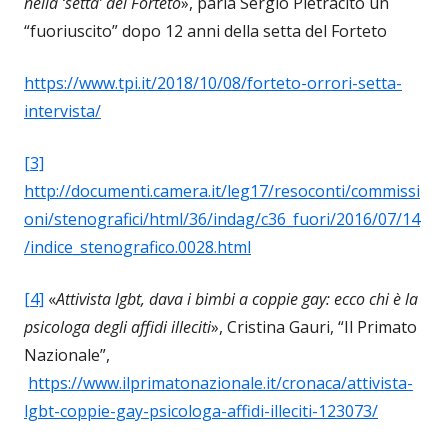
nella ‘setta’ del Forteto
», parla Sergio Pietracito un
“fuoriuscito” dopo 12 anni della setta del Forteto
https://www.tpi.it/2018/10/08/forteto-orrori-setta-
intervista/
[3]
http://documenti.camera.it/leg17/resoconti/commissi
oni/stenografici/html/36/indag/c36_fuori/2016/07/14
/indice_stenografico.0028.html
[4]
«
Attivista lgbt, dava i bimbi a coppie gay: ecco chi è la
psicologa degli affidi illeciti
», Cristina Gauri, “Il Primato
Nazionale”,
https://www.ilprimatonazionale.it/cronaca/attivista-
lgbt-coppie-gay-psicologa-affidi-illeciti-123073/