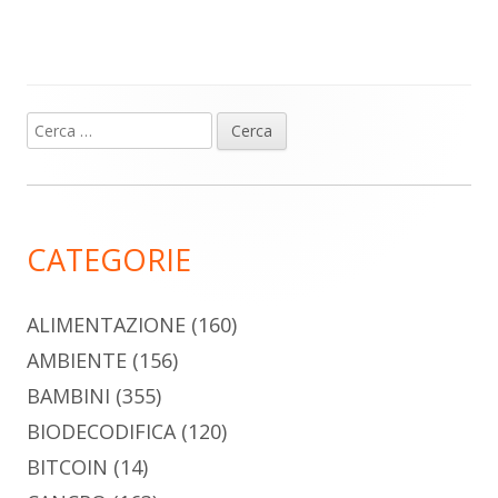
Ricerca
Barra
per:
laterale
principale
CATEGORIE
ALIMENTAZIONE
(160)
AMBIENTE
(156)
BAMBINI
(355)
BIODECODIFICA
(120)
BITCOIN
(14)