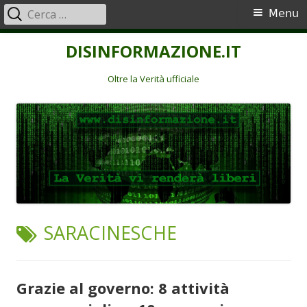
Ricerca
Menu
Menu
per:
principale
Vai
DISINFORMAZIONE.IT
al
contenuto
Oltre la Verità ufficiale
TAG:
SARACINESCHE
Grazie al governo: 8 attività