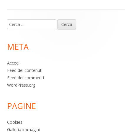
Contenuto
Ricerca
piè
per:
di
META
pagina
Accedi
Feed dei contenuti
Feed dei commenti
WordPress.org
PAGINE
Cookies
Galleria immagini