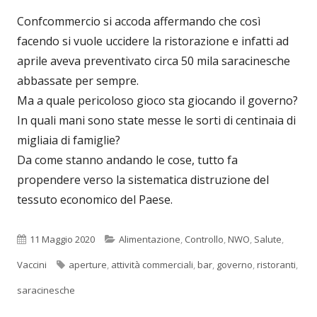
Confcommercio si accoda affermando che così
facendo si vuole uccidere la ristorazione e infatti ad
aprile aveva preventivato circa 50 mila saracinesche
abbassate per sempre.
Ma a quale pericoloso gioco sta giocando il governo?
In quali mani sono state messe le sorti di centinaia di
migliaia di famiglie?
Da come stanno andando le cose, tutto fa
propendere verso la sistematica distruzione del
tessuto economico del Paese.
Pubblicato
Categorie
11 Maggio 2020
Alimentazione
,
Controllo
,
NWO
,
Salute
,
Tag
Vaccini
aperture
,
attività commerciali
,
bar
,
governo
,
ristoranti
,
saracinesche