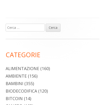
Ricerca
Barra
per:
laterale
principale
CATEGORIE
ALIMENTAZIONE
(160)
AMBIENTE
(156)
BAMBINI
(355)
BIODECODIFICA
(120)
BITCOIN
(14)