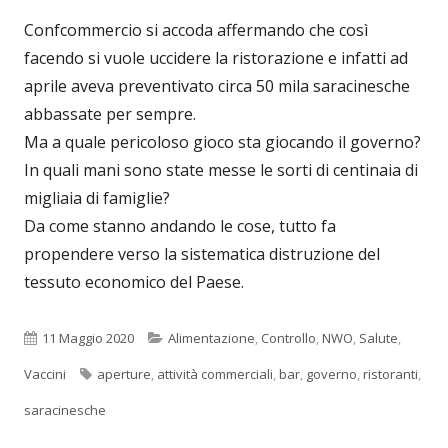
Confcommercio si accoda affermando che così
facendo si vuole uccidere la ristorazione e infatti ad
aprile aveva preventivato circa 50 mila saracinesche
abbassate per sempre.
Ma a quale pericoloso gioco sta giocando il governo?
In quali mani sono state messe le sorti di centinaia di
migliaia di famiglie?
Da come stanno andando le cose, tutto fa
propendere verso la sistematica distruzione del
tessuto economico del Paese.
Pubblicato
Categorie
11 Maggio 2020
Alimentazione
,
Controllo
,
NWO
,
Salute
,
Tag
Vaccini
aperture
,
attività commerciali
,
bar
,
governo
,
ristoranti
,
saracinesche