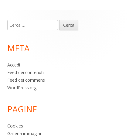
Contenuto
Ricerca
piè
per:
di
META
pagina
Accedi
Feed dei contenuti
Feed dei commenti
WordPress.org
PAGINE
Cookies
Galleria immagini