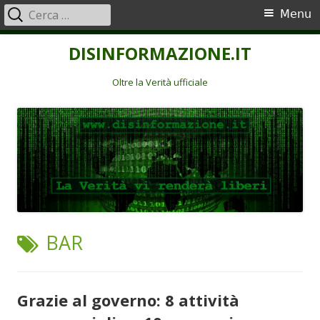
Ricerca
Menu
Menu
per:
principale
Vai
DISINFORMAZIONE.IT
al
contenuto
Oltre la Verità ufficiale
TAG:
BAR
Grazie al governo: 8 attività