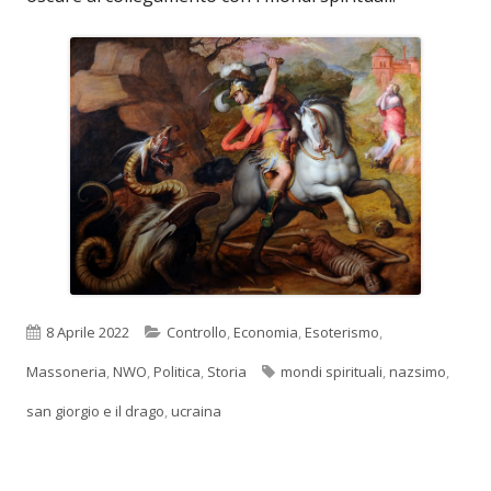
Pubblicato
Categorie
8 Aprile 2022
Controllo
,
Economia
,
Esoterismo
,
Tag
Massoneria
,
NWO
,
Politica
,
Storia
mondi spirituali
,
nazsimo
,
san giorgio e il drago
,
ucraina