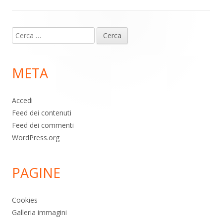
Contenuto
Ricerca
piè
per:
di
META
pagina
Accedi
Feed dei contenuti
Feed dei commenti
WordPress.org
PAGINE
Cookies
Galleria immagini