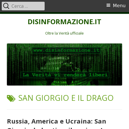
Ricerca
Menu
Menu
per:
principale
Vai
DISINFORMAZIONE.IT
al
contenuto
Oltre la Verità ufficiale
TAG:
SAN GIORGIO E IL DRAGO
Russia, America e Ucraina: San