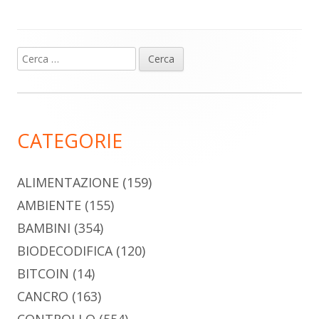
Ricerca
Barra
per:
laterale
principale
CATEGORIE
ALIMENTAZIONE
(159)
AMBIENTE
(155)
BAMBINI
(354)
BIODECODIFICA
(120)
BITCOIN
(14)
CANCRO
(163)