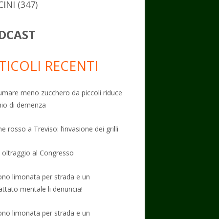
CINI
(347)
DCAST
TICOLI RECENTI
mare meno zucchero da piccoli riduce
schio di demenza
e rosso a Treviso: l’invasione dei grilli
: oltraggio al Congresso
no limonata per strada e un
attato mentale li denuncia!
no limonata per strada e un