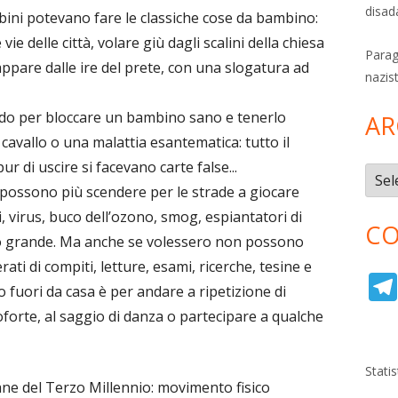
disad
bini potevano fare le classiche cose da bambino:
vie delle città, volare giù dagli scalini della chiesa
Parag
ppare dalle ire del prete, con una slogatura ad
nazis
modo per bloccare un bambino sano e tenerlo
AR
cavallo o una malattia esantematica: tutto il
 di uscire si facevano carte false...
Archi
 possono più scendere per le strade a giocare
 virus, buco dell’ozono, smog, espiantatori di
CO
oppo grande. Ma anche se volessero non possono
i di compiti, letture, esami, ricerche, tesine e
fuori da casa è per andare a ripetizione di
oforte, al saggio di danza o partecipare a qualche
Stati
ane del Terzo Millennio: movimento fisico