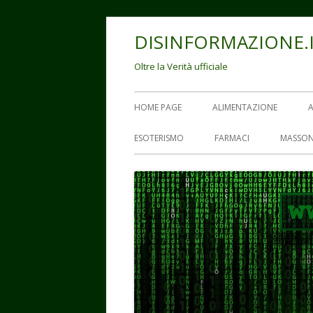
Vai
DISINFORMAZIONE.
al
contenuto
Oltre la Verità ufficiale
Menu
HOME PAGE
ALIMENTAZIONE
principale
ESOTERISMO
FARMACI
MASSON