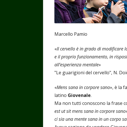
Marcello Pamio
«
Il cervello è in grado di modificar
e il proprio funzionamento, in risposta
all’esperienza mentale
»
"Le guarigioni del cervello", N. Do
«
Mens sana in corpore sano
», è la 
latino
Giovenale
.
Ma non tutti conoscono la frase com
est ut sit mens sana in corpore sano
ci sia una mente sana in un corpo s
Aveva ragione da vendere Giovenal