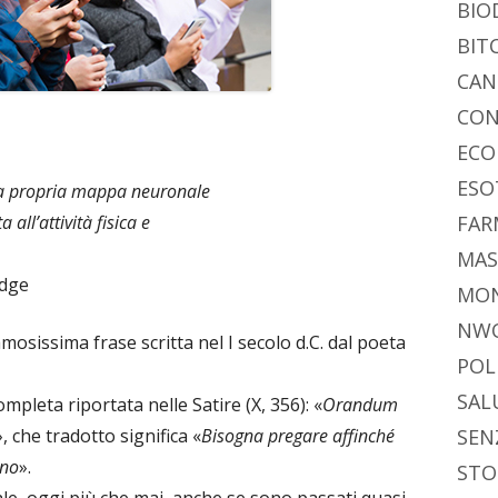
BIO
BIT
CAN
CON
ECO
ESO
e la propria mappa neuronale
 all’attività fisica e
FAR
MAS
idge
MO
NW
famosissima frase scritta nel I secolo d.C. dal poeta
POL
SAL
pleta riportata nelle Satire (X, 356): «
Orandum
», che tradotto significa «
Bisogna pregare affinché
SEN
ano
».
STO
e, oggi più che mai, anche se sono passati quasi