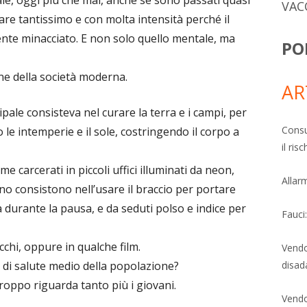
VAC
are tantissimo e con molta intensità perché il
ente minacciato. E non solo quello mentale, ma
PO
ione della società moderna.
AR
cipale consisteva nel curare la terra e i campi, per
Consu
o le intemperie e il sole, costringendo il corpo a
il ri
 carcerati in piccoli uffici illuminati da neon,
Allarm
nno consistono nell’usare il braccio per portare
ta durante la pausa, e da seduti polso e indice per
Fauci
acchi, oppure in qualche film.
Vendo
o di salute medio della popolazione?
disad
oppo riguarda tanto più i giovani.
Vendo