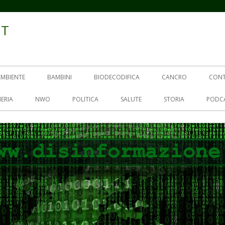
IT
AMBIENTE
BAMBINI
BIODECODIFICA
CANCRO
CON
ERIA
NWO
POLITICA
SALUTE
STORIA
PODC