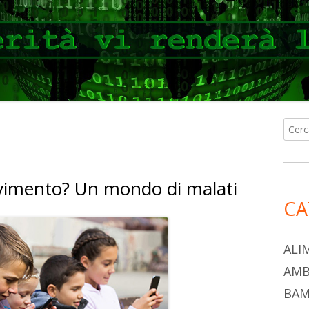
Ricer
Ba
per:
lat
imento? Un mondo di malati
pri
CA
ALI
AMB
BAM