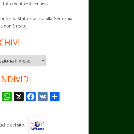
attato mentale li denuncia!!!
onare lo Stato Sionista alla Germania
ta non è reato!
CHIVI
vi
NDIVIDI
T
W
X
F
V
C
el
h
ac
K
o
e
at
e
n
gr
s
b
di
stiche del sito…