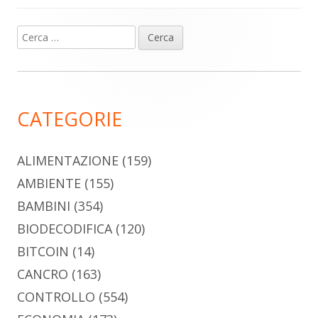
Ricerca
Barra
per:
laterale
principale
CATEGORIE
ALIMENTAZIONE
(159)
AMBIENTE
(155)
BAMBINI
(354)
BIODECODIFICA
(120)
BITCOIN
(14)
CANCRO
(163)
CONTROLLO
(554)