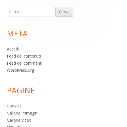
Contenuto
Ricerca
piè
per:
di
META
pagina
Accedi
Feed dei contenuti
Feed dei commenti
WordPress.org
PAGINE
Cookies
Galleria immagini
Galleria video