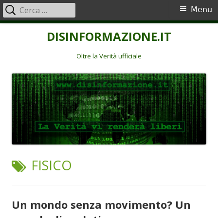
Ricerca
Menu
Menu
per:
principale
Vai
DISINFORMAZIONE.IT
al
contenuto
Oltre la Verità ufficiale
TAG:
FISICO
Un mondo senza movimento? Un