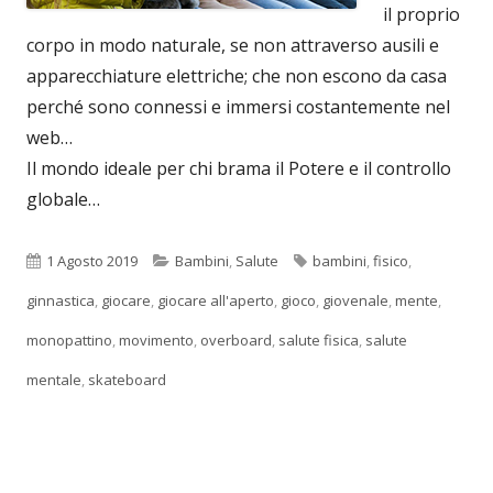
il proprio
corpo in modo naturale, se non attraverso ausili e
apparecchiature elettriche; che non escono da casa
perché sono connessi e immersi costantemente nel
web…
Il mondo ideale per chi brama il Potere e il controllo
globale…
Pubblicato
Categorie
Tag
1 Agosto 2019
Bambini
,
Salute
bambini
,
fisico
,
ginnastica
,
giocare
,
giocare all'aperto
,
gioco
,
giovenale
,
mente
,
monopattino
,
movimento
,
overboard
,
salute fisica
,
salute
mentale
,
skateboard