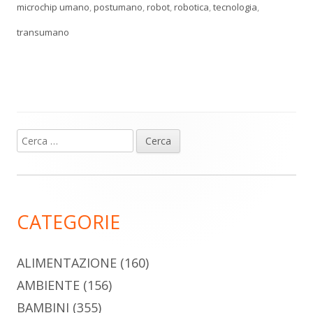
microchip umano
,
postumano
,
robot
,
robotica
,
tecnologia
,
transumano
Ricerca
Barra
per:
laterale
principale
CATEGORIE
ALIMENTAZIONE
(160)
AMBIENTE
(156)
BAMBINI
(355)