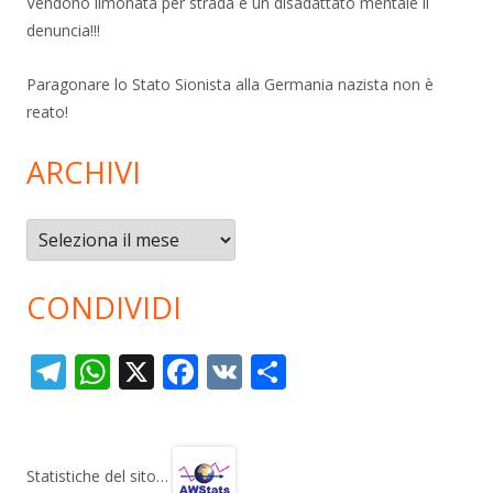
Vendono limonata per strada e un disadattato mentale li
denuncia!!!
Paragonare lo Stato Sionista alla Germania nazista non è
reato!
ARCHIVI
Archivi
CONDIVIDI
T
W
X
F
V
C
el
h
ac
K
o
e
at
e
n
gr
s
b
di
Statistiche del sito…