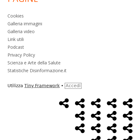
Cookies
Galleria immagini
Galleria video
Link utili
Podcast
Privacy Policy
Scienza e Arte della Salute
Statistiche Disinformazione.it
Utilizza
Tiny Framework
•
Accedi
Home
Alimentazione
Ambiente
Bambini
Bio
Menù
Page
social
Cancro
Controllo
Economia
Eso
link
Farmaci
Massoneria
NWO
Poli
Salute
Storia
Pod