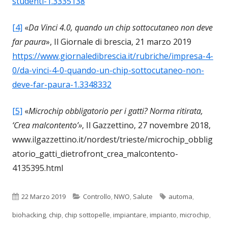
studenti-1.3335138
[4]
«
Da Vinci 4.0, quando un chip sottocutaneo non deve
far paura
», Il Giornale di brescia, 21 marzo 2019
https://www.giornaledibrescia.it/rubriche/impresa-4-
0/da-vinci-4-0-quando-un-chip-sottocutaneo-non-
deve-far-paura-1.3348332
[5]
«
Microchip obbligatorio per i gatti? Norma ritirata,
‘Crea malcontento’»
, Il Gazzettino, 27 novembre 2018,
www.ilgazzettino.it/nordest/trieste/microchip_obblig
atorio_gatti_dietrofront_crea_malcontento-
4135395.html
Pubblicato
Categorie
Tag
22 Marzo 2019
Controllo
,
NWO
,
Salute
automa
,
biohacking
,
chip
,
chip sottopelle
,
impiantare
,
impianto
,
microchip
,