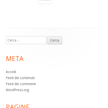
a
A
o
vi
m
p
o
di
p
k
Contenuto
Ricerca
piè
per:
di
META
pagina
Accedi
Feed dei contenuti
Feed dei commenti
WordPress.org
PAGINE