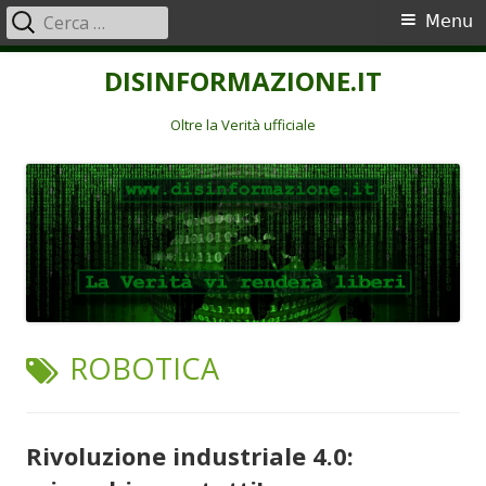
Ricerca
Menu
Menu
per:
principale
Vai
DISINFORMAZIONE.IT
al
contenuto
Oltre la Verità ufficiale
TAG:
ROBOTICA
Rivoluzione industriale 4.0: