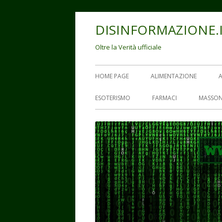
Vai
DISINFORMAZIONE.
al
contenuto
Oltre la Verità ufficiale
Menu
HOME PAGE
ALIMENTAZIONE
principale
ESOTERISMO
FARMACI
MASSON