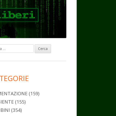
ca
rra
erale
ncipale
TEGORIE
MENTAZIONE
(159)
IENTE
(155)
BINI
(354)