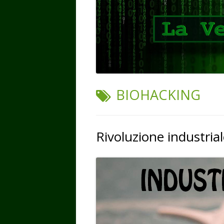
TAG:
BIOHACKING
Rivoluzione industrial