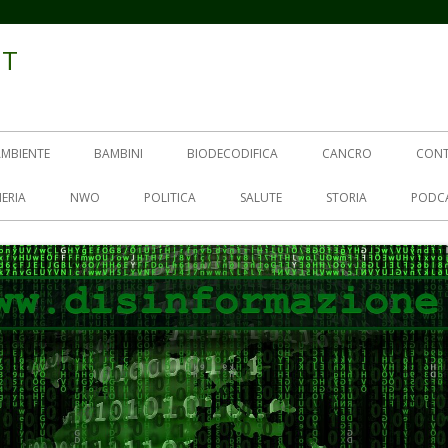
IT
AMBIENTE
BAMBINI
BIODECODIFICA
CANCRO
CON
ERIA
NWO
POLITICA
SALUTE
STORIA
PODC