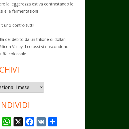
vare la leggerezza estiva contrastando le
osi e le fermentazioni
: uno contro tutti!
la del debito da un trilione di dollari
Silicon Valley. I colossi vi nascondono
ruffa colossale
CHIVI
vi
NDIVIDI
T
W
X
F
V
C