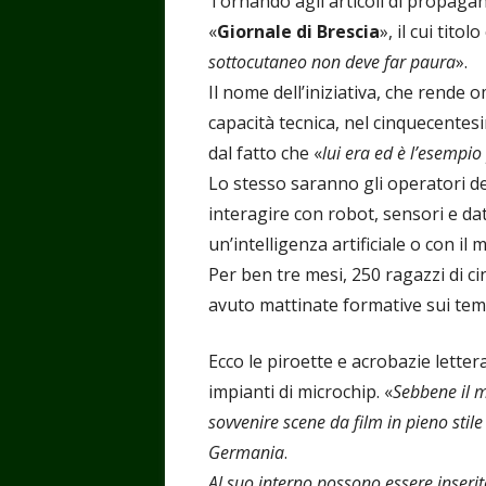
Tornando agli articoli di propaganda
«
Giornale di Brescia
», il cui titol
sottocutaneo non deve far paura
».
Il nome dell’iniziativa, che rende 
capacità tecnica, nel cinquecentes
dal fatto che «
lui era ed è l’esempio
Lo stesso saranno gli operatori de
interagire con robot, sensori e dat
un’intelligenza artificiale o con il
Per ben tre mesi, 250 ragazzi di c
avuto mattinate formative sui temi
Ecco le piroette e acrobazie letter
impianti di microchip. «
Sebbene il m
sovvenire scene da film in pieno stile 
Germania
.
Al suo interno possono essere inserit