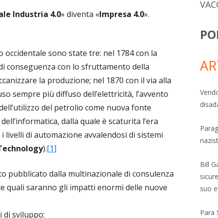
VAC
le Industria 4.0
» diventa «
Impresa 4.0
».
PO
o occidentale sono state tre: nel 1784 con la
AR
 di conseguenza con lo sfruttamento della
anizzare la produzione; nel 1870 con il via alla
Vendo
o sempre più diffuso dell’elettricità, l’avvento
disad
ell’utilizzo del petrolio come nuova fonte
dell’informatica, dalla quale è scaturita l’era
Parag
i livelli di automazione avvalendosi di sistemi
nazis
Technology
).
[1]
Bill 
to pubblicato dalla multinazionale di consulenza
sicure
e quali saranno gli impatti enormi delle nuove
suo e
Para 
 di sviluppo: