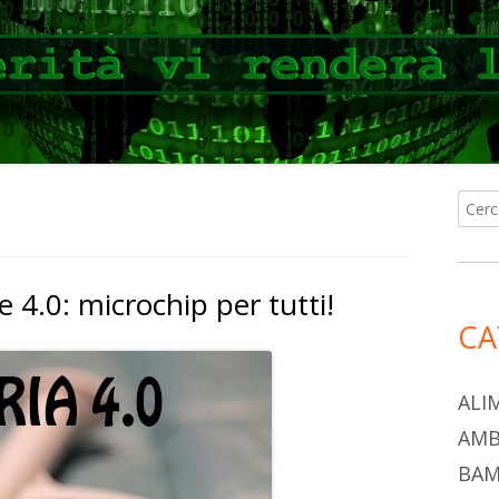
Ricer
Ba
per:
lat
e 4.0: microchip per tutti!
pri
CA
ALI
AMB
BAM