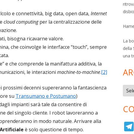
ritro
disbi
alcolo e connettività, big data, open data,
Internet
e
cloud computing
per la centralizzazione delle
Hamer
vazione.
dati, bisogna ricavarne valore.
La bol
ina, che coinvolge le interfacce “touch”, sempre
della 
tata.
una t
le” e che comprende la manifattura additiva, la
AR
municazioni, le interazioni
machine-to-machine
.
[2]
nei prossimi decenni supereranno la fantascienza
Archi
tore su
Transumano e Postumano
)
à dagli impianti sarà tale da consentire di
CO
ne del singolo cliente. I robot lavoreranno a
pprenderanno in modo naturale. Arrivare alla
 Artificiale
è solo questione di tempo.