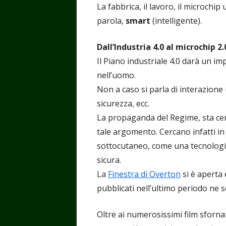
La fabbrica, il lavoro, il microchip 
parola,
smart
(intelligente).
Dall’Industria 4.0 al microchip 2.
Il Piano industriale 4.0 darà un i
nell’uomo.
Non a caso si parla di interazion
sicurezza, ecc.
La propaganda del Regime, sta cer
tale argomento. Cercano infatti in t
sottocutaneo, come una tecnologia 
sicura.
La
Finestra di Overton
si è aperta 
pubblicati nell’ultimo periodo ne 
Oltre ai numerosissimi film sforna