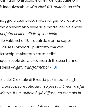
, l’ultimo articolo è di ieri del quotidiano il
o è inequivocabile: «
Da Vinci 4.0, quando un chip
omaggio a Leonardo, sintesi di genio creativo e
imo anniversario della sua morte, deriva anche
 perfetto della multidisciplinarietà
».
lle Fabbriche 4.0, i quali dovranno saper
i da essi prodotti, piuttosto che con
 microchip impiantato sotto pelle!
inque scuole della provincia di Brescia hanno
 della «
digital transformation
».
[3]
arie del Giornale di Brescia per imbonire gli
icroprocessore sottocutaneo possa intimorire e far
Matrix, il suo utilizzo è già diffuso, ad esempio in
e informazioni come i dati anagrafici, il gruppo