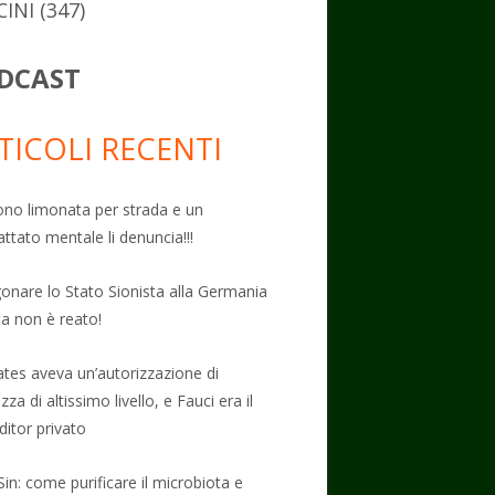
CINI
(347)
DCAST
TICOLI RECENTI
no limonata per strada e un
attato mentale li denuncia!!!
onare lo Stato Sionista alla Germania
ta non è reato!
Gates aveva un’autorizzazione di
zza di altissimo livello, e Fauci era il
ditor privato
Sin: come purificare il microbiota e