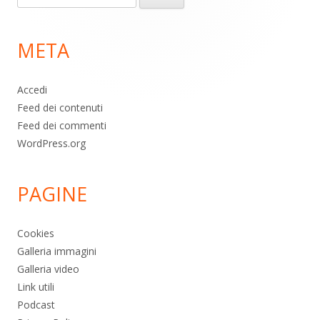
piè
per:
di
META
pagina
Accedi
Feed dei contenuti
Feed dei commenti
WordPress.org
PAGINE
Cookies
Galleria immagini
Galleria video
Link utili
Podcast