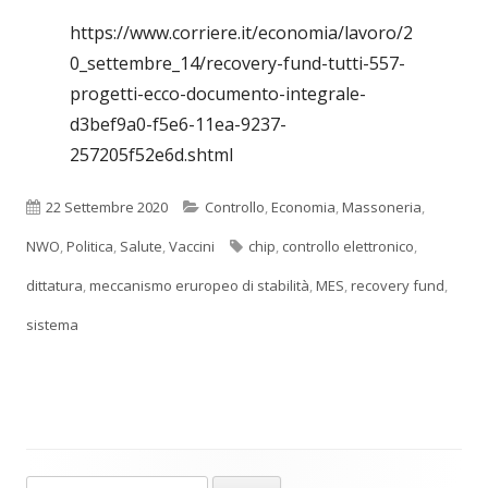
finestra
https://www.corriere.it/economia/lavoro/2
0_settembre_14/recovery-fund-tutti-557-
progetti-ecco-documento-integrale-
d3bef9a0-f5e6-11ea-9237-
257205f52e6d.shtml
Pubblicato
Categorie
22 Settembre 2020
Controllo
,
Economia
,
Massoneria
,
Tag
NWO
,
Politica
,
Salute
,
Vaccini
chip
,
controllo elettronico
,
dittatura
,
meccanismo eruropeo di stabilità
,
MES
,
recovery fund
,
sistema