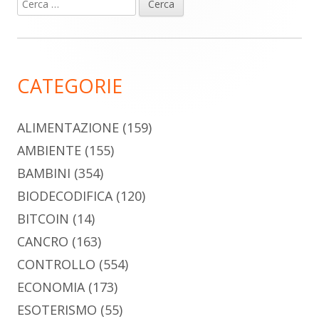
Ricerca
Barra
per:
laterale
principale
CATEGORIE
ALIMENTAZIONE
(159)
AMBIENTE
(155)
BAMBINI
(354)
BIODECODIFICA
(120)
BITCOIN
(14)
CANCRO
(163)
CONTROLLO
(554)
ECONOMIA
(173)
ESOTERISMO
(55)