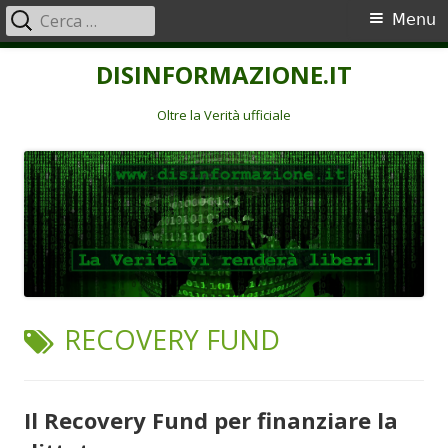
Ricerca
Menu
Menu
per:
principale
Vai
DISINFORMAZIONE.IT
al
contenuto
Oltre la Verità ufficiale
TAG:
RECOVERY FUND
Il Recovery Fund per finanziare la