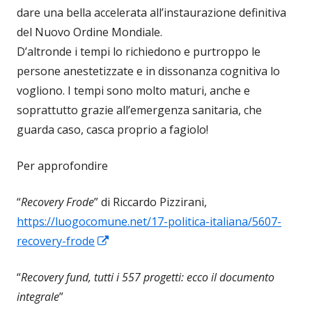
dare una bella accelerata all’instaurazione definitiva
del Nuovo Ordine Mondiale.
D’altronde i tempi lo richiedono e purtroppo le
persone anestetizzate e in dissonanza cognitiva lo
vogliono. I tempi sono molto maturi, anche e
soprattutto grazie all’emergenza sanitaria, che
guarda caso, casca proprio a fagiolo!
Per approfondire
“
Recovery Frode
” di Riccardo Pizzirani,
https://luogocomune.net/17-politica-italiana/5607-
Apre
recovery-frode
in
“
Recovery fund, tutti i 557 progetti: ecco il documento
una
integrale
”
nuova