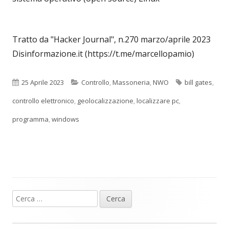
Tratto da "Hacker Journal", n.270 marzo/aprile 2023
Disinformazione.it (https://t.me/marcellopamio)
Pubblicato
Categorie
Tag
25 Aprile 2023
Controllo
,
Massoneria
,
NWO
bill gates
,
controllo elettronico
,
geolocalizzazione
,
localizzare pc
,
programma
,
windows
Ricerca
Barra
per:
laterale