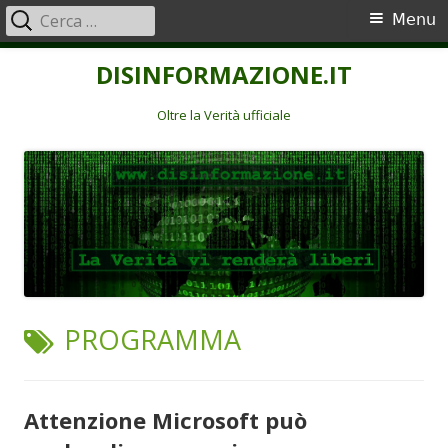
Ricerca
Menu
Menu
per:
principale
Vai
DISINFORMAZIONE.IT
al
contenuto
Oltre la Verità ufficiale
TAG:
PROGRAMMA
Attenzione Microsoft può