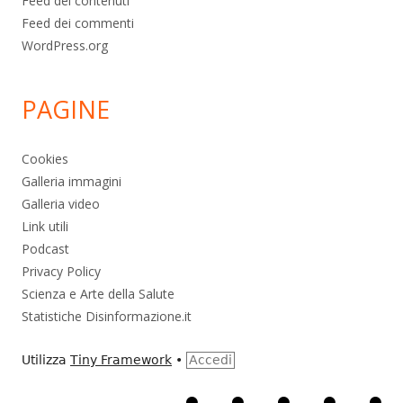
Feed dei contenuti
Feed dei commenti
WordPress.org
PAGINE
Cookies
Galleria immagini
Galleria video
Link utili
Podcast
Privacy Policy
Scienza e Arte della Salute
Statistiche Disinformazione.it
Utilizza
Tiny Framework
•
Accedi
Home
Alimentazione
Ambiente
Bambini
Bio