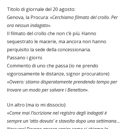
Titolo di giornale del 20 agosto:
Genova, la Procura: «
Cerchiamo filmato del crollo. Per
ora nessun indagato
».
Il filmato del crollo che non c’è più. Hanno
sequestrato le macerie, ma ancora non hanno
perquisito la sede della concessionaria.
Passano i giorni.
Commento di uno che passa (io ne prendo
vigorosamente le distanze, signor procuratore)
«
Ovvero: stiamo disperatamente prendendo tempo per
trovare un modo per salvare i Benetton
».
Un altro (ma io mi dissocio):
«
Come mai l’iscrizione nel registro degli indagati è
sempre un ‘atto dovuto’ e stavolta dopo una settimana…
Nessuno! Devono ancora capire come si chiama la