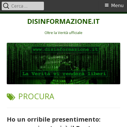
Ricerca
Menu
Menu
per:
principale
Vai
DISINFORMAZIONE.IT
al
contenuto
Oltre la Verità ufficiale
TAG:
PROCURA
Ho un orribile presentimento: