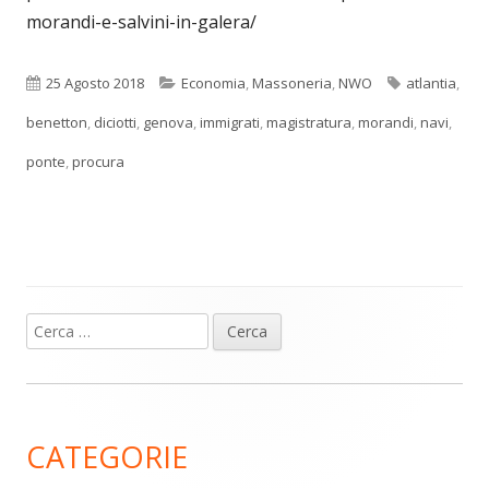
morandi-e-salvini-in-galera/
Pubblicato
Categorie
Tag
25 Agosto 2018
Economia
,
Massoneria
,
NWO
atlantia
,
benetton
,
diciotti
,
genova
,
immigrati
,
magistratura
,
morandi
,
navi
,
ponte
,
procura
Ricerca
Barra
per:
laterale
principale
CATEGORIE