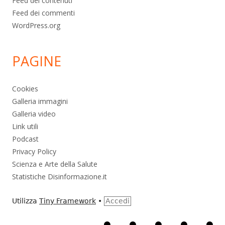
Feed dei contenuti
Feed dei commenti
WordPress.org
PAGINE
Cookies
Galleria immagini
Galleria video
Link utili
Podcast
Privacy Policy
Scienza e Arte della Salute
Statistiche Disinformazione.it
Utilizza
Tiny Framework
•
Accedi
Home
Alimentazione
Ambiente
Bambini
Bio