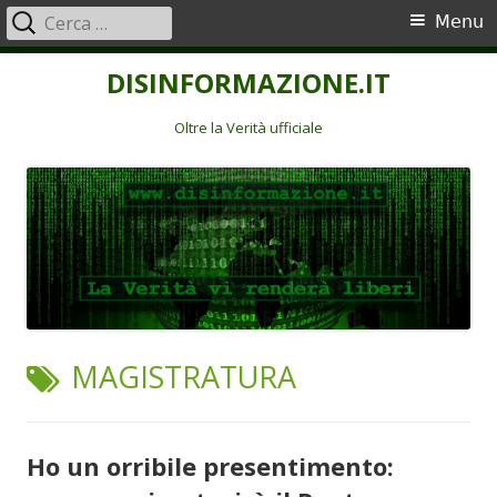
Ricerca
Menu
Menu
per:
principale
Vai
DISINFORMAZIONE.IT
al
contenuto
Oltre la Verità ufficiale
TAG:
MAGISTRATURA
Ho un orribile presentimento: