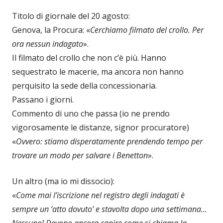
Titolo di giornale del 20 agosto:
Genova, la Procura: «
Cerchiamo filmato del crollo. Per
ora nessun indagato
».
Il filmato del crollo che non c’è più. Hanno
sequestrato le macerie, ma ancora non hanno
perquisito la sede della concessionaria.
Passano i giorni.
Commento di uno che passa (io ne prendo
vigorosamente le distanze, signor procuratore)
«
Ovvero: stiamo disperatamente prendendo tempo per
trovare un modo per salvare i Benetton
».
Un altro (ma io mi dissocio):
«
Come mai l’iscrizione nel registro degli indagati è
sempre un ‘atto dovuto’ e stavolta dopo una settimana…
Nessuno! Devono ancora capire come si chiama la