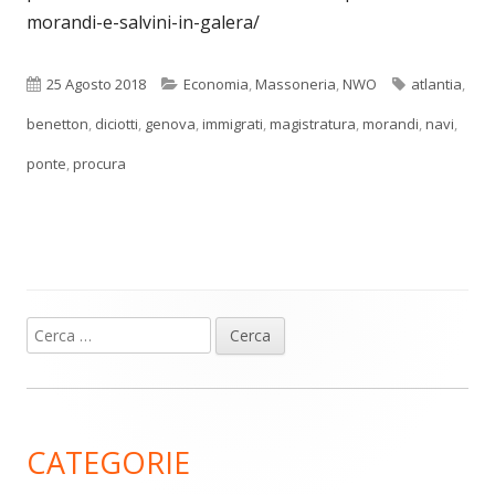
morandi-e-salvini-in-galera/
Pubblicato
Categorie
Tag
25 Agosto 2018
Economia
,
Massoneria
,
NWO
atlantia
,
benetton
,
diciotti
,
genova
,
immigrati
,
magistratura
,
morandi
,
navi
,
ponte
,
procura
Ricerca
Barra
per:
laterale
principale
CATEGORIE