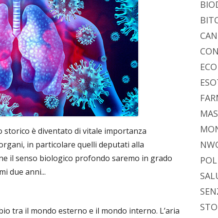
BIO
BIT
CAN
CON
ECO
ESO
FAR
MAS
MO
storico è diventato di vitale importanza
NW
gani, in particolare quelli deputati alla
e il senso biologico profondo saremo in grado
POL
mi due anni...
SAL
SEN
STO
io tra il mondo esterno e il mondo interno. L’aria