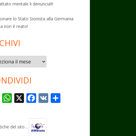
attato mentale li denuncia!!!
onare lo Stato Sionista alla Germania
ta non è reato!
CHIVI
vi
NDIVIDI
T
W
X
F
V
C
el
h
ac
K
o
e
at
e
n
gr
s
b
di
stiche del sito…