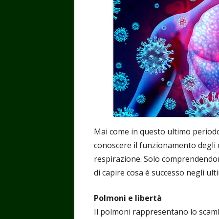
Mai come in questo ultimo periodo 
conoscere il funzionamento degli or
respirazione. Solo comprendendon
di capire cosa è successo negli ulti
Polmoni e libertà
Il polmoni rappresentano lo scamb