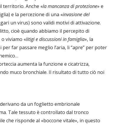
l territorio. Anche «
la mancanza di protezione
» e
iglia) e la percezione di una «
invasione del
ari un virus) sono validi motivi di attivazione.
litto, cioè quando abbiamo il percepito di
, o viviamo «
litigi e discussioni in famiglia
», la
i per far passare meglio l’aria, li “apre” per poter
l nemico…
orteccia aumenta la funzione e cicatrizza,
ando muco bronchiale. Il risultato di tutto ciò noi
li derivano da un foglietto embrionale
a. Tale tessuto è controllato dal tronco
ttile che risponde al «boccone vitale», in questo