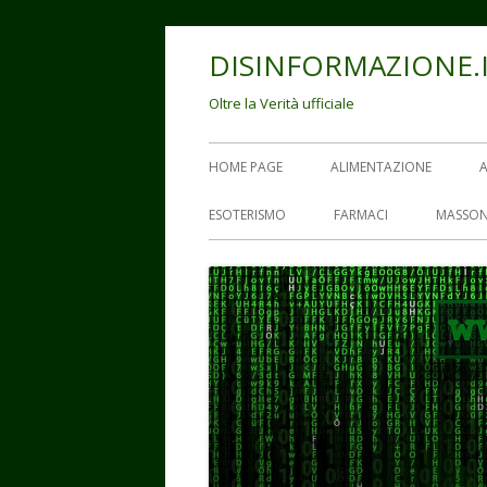
Vai
DISINFORMAZIONE.
al
contenuto
Oltre la Verità ufficiale
Menu
HOME PAGE
ALIMENTAZIONE
principale
ESOTERISMO
FARMACI
MASSON