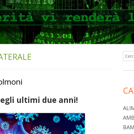
ATERALE
Ricer
Ba
per:
lat
polmoni
pri
CA
degli ultimi due anni!
ALI
AMB
BAM