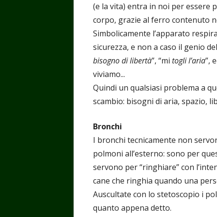
(e la vita) entra in noi per essere 
corpo, grazie al ferro contenuto ne
Simbolicamente l’apparato respirato
sicurezza, e non a caso il genio del
bisogno di libertà
”, “mi
togli l’aria
”, 
viviamo...
Quindi un qualsiasi problema a qu
scambio: bisogni di aria, spazio, l
Bronchi
I bronchi tecnicamente non servon
polmoni all’esterno: sono per que
servono per “ringhiare” con l’inten
cane che ringhia quando una perso
Auscultate con lo stetoscopio i po
quanto appena detto.