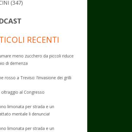
CINI
(347)
DCAST
TICOLI RECENTI
mare meno zucchero da piccoli riduce
schio di demenza
e rosso a Treviso: l’invasione dei grilli
: oltraggio al Congresso
no limonata per strada e un
attato mentale li denuncia!
no limonata per strada e un