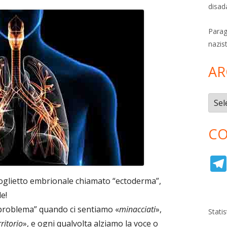
disad
Parag
nazis
AR
Archi
CO
foglietto embrionale chiamato “ectoderma”,
e!
“problema” quando ci sentiamo «
minacciati
»,
Stati
rritorio
», e ogni qualvolta alziamo la voce o