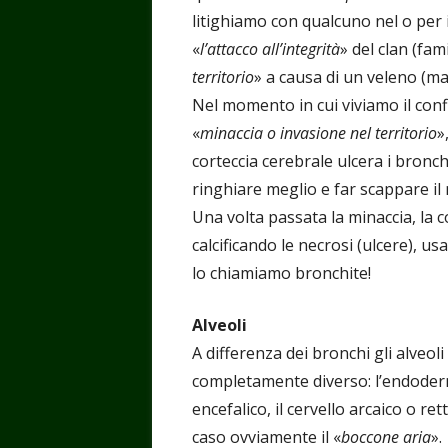
litighiamo con qualcuno nel o per i
«
l’attacco all’integrità
» del clan (fam
territorio
» a causa di un veleno (mag
Nel momento in cui viviamo il conf
«
minaccia o invasione nel territorio
»
corteccia cerebrale ulcera i bronch
ringhiare meglio e far scappare i
Una volta passata la minaccia, la c
calcificando le necrosi (ulcere), us
lo chiamiamo bronchite!
Alveoli
A differenza dei bronchi gli alveo
completamente diverso: l’endoderm
encefalico, il cervello arcaico o re
caso ovviamente il «
boccone aria
».