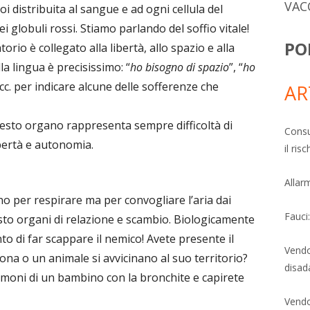
VAC
poi distribuita al sangue e ad ogni cellula del
i globuli rossi. Stiamo parlando del soffio vitale!
PO
rio è collegato alla libertà, allo spazio e alla
la lingua è precisissimo: “
ho bisogno di spazio
”, “
ho
ecc. per indicare alcune delle sofferenze che
AR
esto organo rappresenta sempre difficoltà di
Consu
ibertà e autonomia.
il ri
Allarm
o per respirare ma per convogliare l’aria dai
Fauci
sto organi di relazione e scambio. Biologicamente
to di far scappare il nemico! Avete presente il
Vendo
na o un animale si avvicinano al suo territorio?
disad
lmoni di un bambino con la bronchite e capirete
Vendo