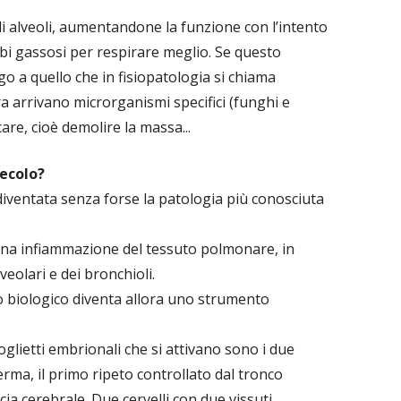
 gli alveoli, aumentandone la funzione con l’intento
bi gassosi per respirare meglio. Se questo
 a quello che in fisiopatologia si chiama
 arrivano microrganismi specifici (funghi e
are, cioè demolire la massa...
secolo?
diventata senza forse la patologia più conosciuta
 una infiammazione del tessuto polmonare, in
veolari e dei bronchioli.
 biologico diventa allora uno strumento
glietti embrionali che si attivano sono i due
ma, il primo ripeto controllato dal tronco
cia cerebrale. Due cervelli con due vissuti