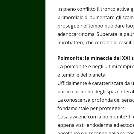
In pieno conflitto il tronco attiva
primordiale di aumentare gli scam
prosegue nel tempo può dare luogo
adenocarcinoma. Superata la paura
micobatteri) che cercano di caseific
Polmonite: la minaccia del XXI 
La polmonite è negli ultimi tempi 
e temibile del pianeta.
Ufficialmente è caratterizzata da
particolar modo degli spazi interal
La conoscenza profonda del senso
fondamentale per proteggerci.
Cosa avviene con la polmonite? I fo
appena visti: endoderma ed ectoder
encefalico e il secondo dalla cortec