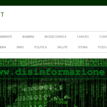
IT
AMBIENTE
BAMBINI
BIODECODIFICA
CANCRO
CON
ERIA
NWO
POLITICA
SALUTE
STORIA
PODC