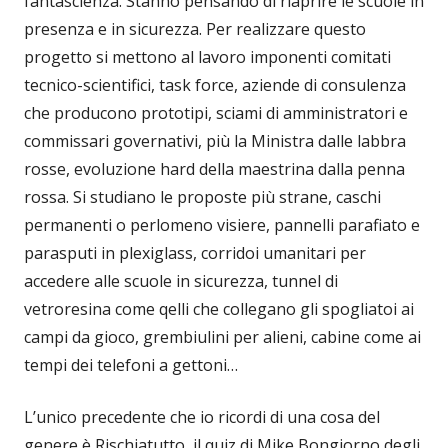
fantascienza. Stanno pensando di riaprire le scuole in
presenza e in sicurezza. Per realizzare questo
progetto si mettono al lavoro imponenti comitati
tecnico-scientifici, task force, aziende di consulenza
che producono prototipi, sciami di amministratori e
commissari governativi, più la Ministra dalle labbra
rosse, evoluzione hard della maestrina dalla penna
rossa. Si studiano le proposte più strane, caschi
permanenti o perlomeno visiere, pannelli parafiato e
parasputi in plexiglass, corridoi umanitari per
accedere alle scuole in sicurezza, tunnel di
vetroresina come qelli che collegano gli spogliatoi ai
campi da gioco, grembiulini per alieni, cabine come ai
tempi dei telefoni a gettoni…
L’unico precedente che io ricordi di una cosa del
genere è Rischiatutto, il quiz di Mike Bongiorno degli