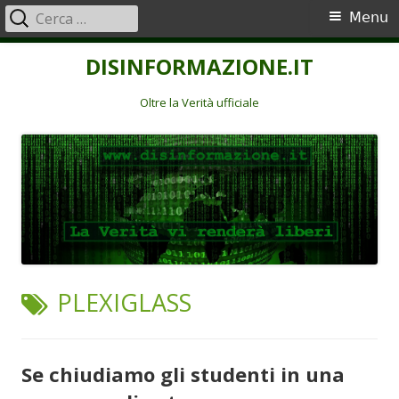
Ricerca
Menu
Menu
per:
principale
Vai
DISINFORMAZIONE.IT
al
contenuto
Oltre la Verità ufficiale
TAG:
PLEXIGLASS
Se chiudiamo gli studenti in una