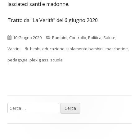
lasciateci santi e madonne.
Tratto da "La Verità" del 6 giugno 2020
Pubblicato
Categorie
10 Giugno 2020
Bambini
,
Controllo
,
Politica
,
Salute
,
Tag
Vaccini
bimbi
,
educazione
,
isolamento bambini
,
mascherine
,
pedagogia
,
plexiglass
,
scuola
Ricerca
Barra
per:
laterale
principale