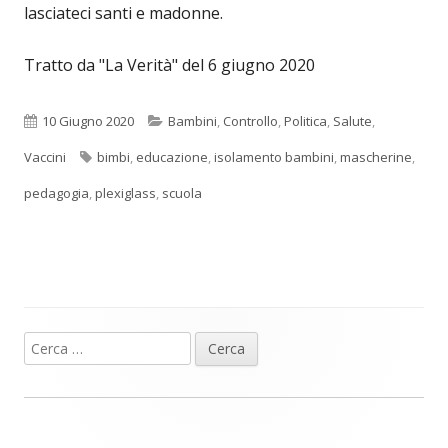
lasciateci santi e madonne.
Tratto da "La Verità" del 6 giugno 2020
Pubblicato
Categorie
10 Giugno 2020
Bambini
,
Controllo
,
Politica
,
Salute
,
Tag
Vaccini
bimbi
,
educazione
,
isolamento bambini
,
mascherine
,
pedagogia
,
plexiglass
,
scuola
Ricerca
Barra
per:
laterale
principale