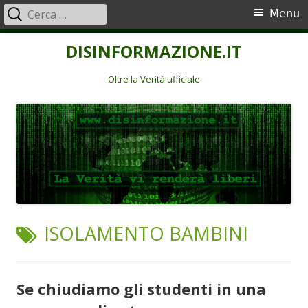
Ricerca
Menu
Menu
per:
principale
Vai
DISINFORMAZIONE.IT
al
contenuto
Oltre la Verità ufficiale
TAG:
ISOLAMENTO BAMBINI
Se chiudiamo gli studenti in una