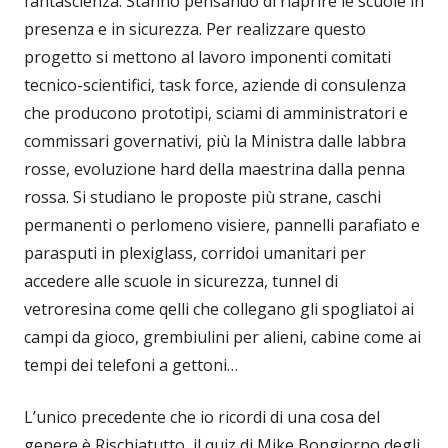
fantascienza. Stanno pensando di riaprire le scuole in
presenza e in sicurezza. Per realizzare questo
progetto si mettono al lavoro imponenti comitati
tecnico-scientifici, task force, aziende di consulenza
che producono prototipi, sciami di amministratori e
commissari governativi, più la Ministra dalle labbra
rosse, evoluzione hard della maestrina dalla penna
rossa. Si studiano le proposte più strane, caschi
permanenti o perlomeno visiere, pannelli parafiato e
parasputi in plexiglass, corridoi umanitari per
accedere alle scuole in sicurezza, tunnel di
vetroresina come qelli che collegano gli spogliatoi ai
campi da gioco, grembiulini per alieni, cabine come ai
tempi dei telefoni a gettoni…
L’unico precedente che io ricordi di una cosa del
genere è Rischiatutto, il quiz di Mike Bongiorno degli