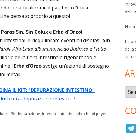
ritro
odotti naturali come il pacchetto “Cura
disbi
 Line pensato proprio a questo!
Hamer
:
Paras Sin, Sin Colux
e
Erba d'Orzo
!
i intestinali e riequilibrare eventuali disbiosi.
Sin
La bol
ardii
,
Alfa-Latto albumina, Acido Butirrico
e
Frutto-
della 
una t
librio della flora intestinale rigenerando e
fine l'
Erba d’Orzo
svolge un’azione di sostegno
AR
uni metalli…
DINA IL KIT: "DEPURAZIONE INTESTINO"
Archi
duct/cura-depurazione-intestino/
CO
Tag
lute
depurazione
,
intestini
,
intestino
,
placche di peyer
,