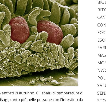
BIO
BIT
CAN
CON
ECO
ESO
FAR
MAS
MO
NW
POL
SAL
SEN
entrati in autunno. Gli sbalzi di temperatura di
agi, tanto più nelle persone con l'intestino da
STO