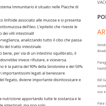
VAC
Sistema Immunitario è situato nelle Placche di
PO
to linfoide associato alle mucose e si presenta
sottomucosa dell’ileo. L’epitelio che riveste le
AR
dei villi intestinali!
veglianza, analizzando tutto il cibo che passa
Vendo
o del tratto intestinale.
disad
 bene, per via di un intestino squilibrato, il
dovrebbe invece rifiutare, e viceversa.
Parag
no è la patria del 90% della
Serotonina
e del 50%
nazis
i importantissimi legati al benessere.
el fegato, diviene importante disintossicare e
Bill 
sicure
suo e
a nutrizione apportando tutte le sostanza e le
Para 
e intestinali, ma non solo.