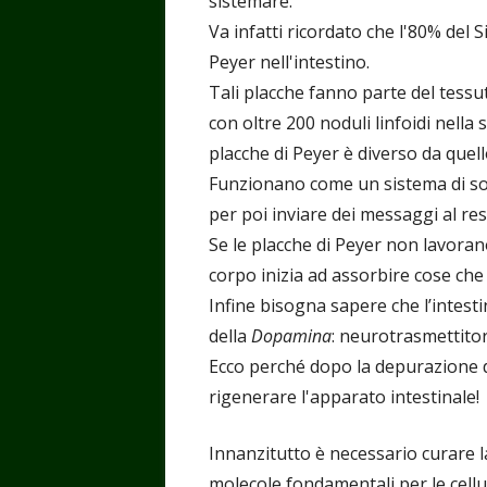
sistemare.
Va infatti ricordato che l'80% del 
Peyer nell'intestino.
Tali placche fanno parte del tessu
con oltre 200 noduli linfoidi nella 
placche di Peyer è diverso da quello 
Funzionano come un sistema di sor
per poi inviare dei messaggi al rest
Se le placche di Peyer non lavorano
corpo inizia ad assorbire cose che 
Infine bisogna sapere che l’intesti
della
Dopamina
: neurotrasmettitor
Ecco perché dopo la depurazione d
rigenerare l'apparato intestinale!
Innanzitutto è necessario curare l
molecole fondamentali per le cellul