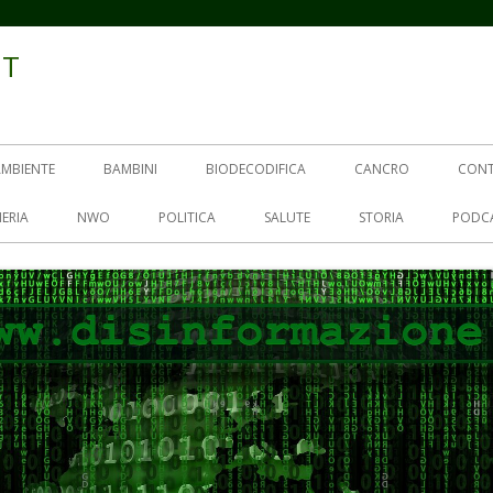
IT
AMBIENTE
BAMBINI
BIODECODIFICA
CANCRO
CON
ERIA
NWO
POLITICA
SALUTE
STORIA
PODC