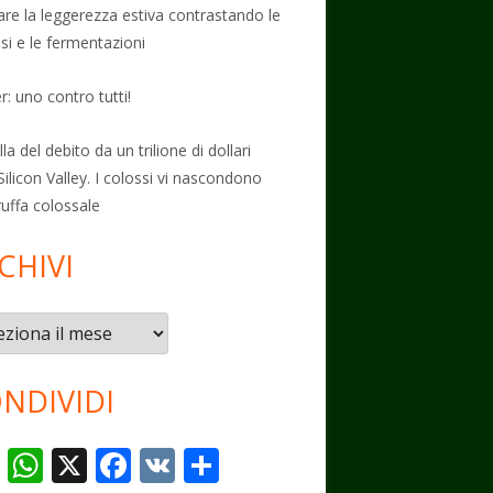
vare la leggerezza estiva contrastando le
osi e le fermentazioni
: uno contro tutti!
la del debito da un trilione di dollari
Silicon Valley. I colossi vi nascondono
ruffa colossale
CHIVI
vi
NDIVIDI
T
W
X
F
V
C