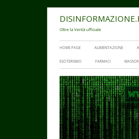
Vai
DISINFORMAZIONE.
al
contenuto
Oltre la Verità ufficiale
Menu
HOME PAGE
ALIMENTAZIONE
principale
ESOTERISMO
FARMACI
MASSON