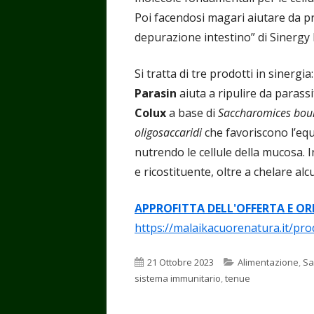
Poi facendosi magari aiutare da pr
depurazione intestino” di Sinergy
Si tratta di tre prodotti in sinergia
Parasin
aiuta a ripulire da parassit
Colux
a base di
Saccharomices boul
oligosaccaridi
che favoriscono l’equi
nutrendo le cellule della mucosa. In
e ricostituente, oltre a chelare alc
APPROFITTA DELL'OFFERTA E OR
https://malaikacuorenatura.it/pro
Pubblicato
Categorie
21 Ottobre 2023
Alimentazione
,
Sa
sistema immunitario
,
tenue