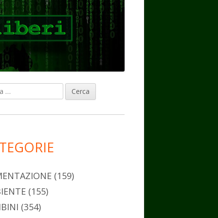
ca
rra
erale
ncipale
TEGORIE
MENTAZIONE
(159)
IENTE
(155)
BINI
(354)