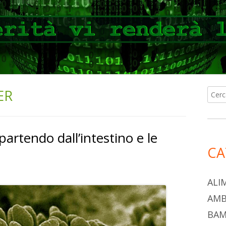
ER
Ricer
Ba
per:
lat
partendo dall’intestino e le
pri
CA
ALI
AMB
BAM