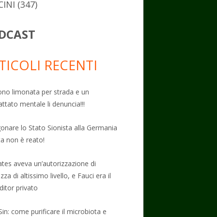
CINI
(347)
DCAST
TICOLI RECENTI
no limonata per strada e un
attato mentale li denuncia!!!
onare lo Stato Sionista alla Germania
ta non è reato!
Gates aveva un’autorizzazione di
zza di altissimo livello, e Fauci era il
ditor privato
Sin: come purificare il microbiota e