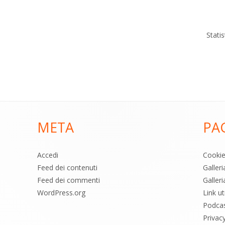
Stati
META
PA
Accedi
Cooki
Feed dei contenuti
Galler
Feed dei commenti
Galleri
WordPress.org
Link uti
Podca
Privac