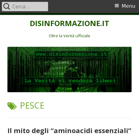
Ricerca
Menu
Menu
per:
principale
Vai
DISINFORMAZIONE.IT
al
contenuto
Oltre la Verità ufficiale
TAG:
PESCE
Il mito degli “aminoacidi essenziali”