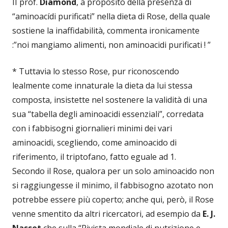
II prof.
Diamond
, a proposito della presenza di
“aminoacídi purificati” nella dieta di Rose, della quale
sostiene la inaffidabilità, commenta ironicamente
:”noi mangiamo alimenti, non aminoacidi purificati ! ”
* Tuttavia lo stesso Rose, pur riconoscendo
lealmente come innaturale la dieta da lui stessa
composta, insistette nel sostenere la validità di una
sua “tabella degli aminoacidi essenziali”, corredata
con i fabbisogni giornalieri minimi dei vari
aminoacidi, scegliendo, come aminoacido di
riferimento, il triptofano, fatto eguale ad 1.
Secondo il Rose, qualora per un solo aminoacido non
si raggiungesse il minimo, il fabbisogno azotato non
potrebbe essere più coperto; anche qui, però, il Rose
venne smentito da altri ricercatori, ad esempio da
E. J.
Nasset
che sulla “Rivista mondiale di nutrizione e