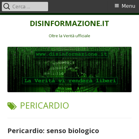
Ricerca
Menu
Menu
per:
principale
Vai
DISINFORMAZIONE.IT
al
contenuto
Oltre la Verità ufficiale
TAG:
PERICARDIO
Pericardio: senso biologico