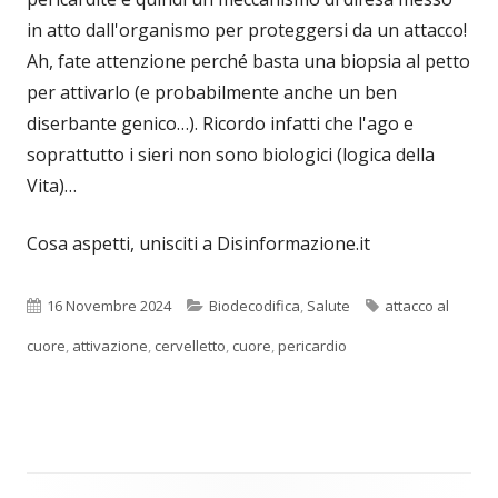
in atto dall'organismo per proteggersi da un attacco!
Ah, fate attenzione perché basta una biopsia al petto
per attivarlo (e probabilmente anche un ben
diserbante genico…). Ricordo infatti che l'ago e
soprattutto i sieri non sono biologici (logica della
Vita)…
Cosa aspetti, unisciti a Disinformazione.it
Pubblicato
Categorie
Tag
16 Novembre 2024
Biodecodifica
,
Salute
attacco al
cuore
,
attivazione
,
cervelletto
,
cuore
,
pericardio