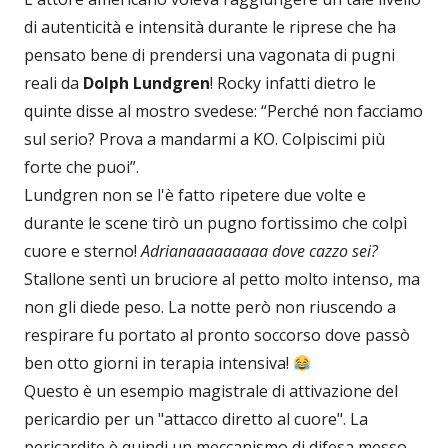
di autenticità e intensità durante le riprese che ha
pensato bene di prendersi una vagonata di pugni
reali da
Dolph Lundgren
! Rocky infatti dietro le
quinte disse al mostro svedese: “Perché non facciamo
sul serio? Prova a mandarmi a KO. Colpiscimi più
forte che puoi”.
Lundgren non se l'è fatto ripetere due volte e
durante le scene tirò un pugno fortissimo che colpì
cuore e sterno!
Adrianaaaaaaaaa dove cazzo sei?
Stallone sentì un bruciore al petto molto intenso, ma
non gli diede peso. La notte però non riuscendo a
respirare fu portato al pronto soccorso dove passò
ben otto giorni in terapia intensiva!
Questo è un esempio magistrale di attivazione del
pericardio per un "attacco diretto al cuore". La
pericardite è quindi un meccanismo di difesa messo