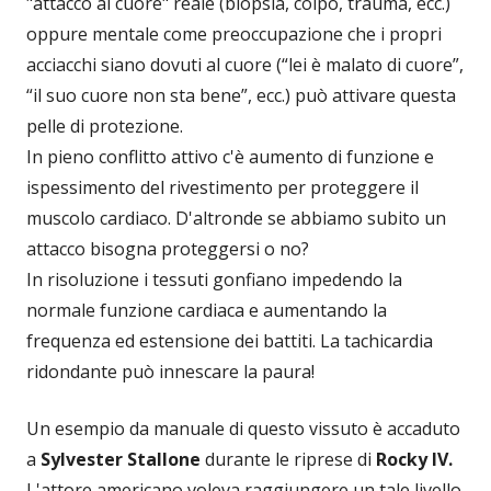
"attacco al cuore" reale (biopsia, colpo, trauma, ecc.)
oppure mentale come preoccupazione che i propri
acciacchi siano dovuti al cuore (“lei è malato di cuore”,
“il suo cuore non sta bene”, ecc.) può attivare questa
pelle di protezione.
In pieno conflitto attivo c'è aumento di funzione e
ispessimento del rivestimento per proteggere il
muscolo cardiaco. D'altronde se abbiamo subito un
attacco bisogna proteggersi o no?
In risoluzione i tessuti gonfiano impedendo la
normale funzione cardiaca e aumentando la
frequenza ed estensione dei battiti. La tachicardia
ridondante può innescare la paura!
Un esempio da manuale di questo vissuto è accaduto
a
Sylvester Stallone
durante le riprese di
Rocky IV.
L'attore americano voleva raggiungere un tale livello