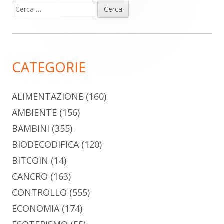
Ricerca
Barra
per:
laterale
principale
CATEGORIE
ALIMENTAZIONE
(160)
AMBIENTE
(156)
BAMBINI
(355)
BIODECODIFICA
(120)
BITCOIN
(14)
CANCRO
(163)
CONTROLLO
(555)
ECONOMIA
(174)