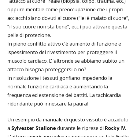
"attacco al cuore" reale (biopsia, colpo, trauma, ecc.)
oppure mentale come preoccupazione che i propri
acciacchi siano dovuti al cuore (“lei è malato di cuore”,
“il suo cuore non sta bene”, ecc.) può attivare questa
pelle di protezione.
In pieno conflitto attivo c'è aumento di funzione e
ispessimento del rivestimento per proteggere il
muscolo cardiaco. D'altronde se abbiamo subito un
attacco bisogna proteggersi o no?
In risoluzione i tessuti gonfiano impedendo la
normale funzione cardiaca e aumentando la
frequenza ed estensione dei battiti. La tachicardia
ridondante può innescare la paura!
Un esempio da manuale di questo vissuto è accaduto
a
Sylvester Stallone
durante le riprese di
Rocky IV.
L'attore americano voleva raggiungere un tale livello