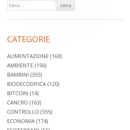
Ricerca
Barra
per:
laterale
principale
CATEGORIE
ALIMENTAZIONE
(160)
AMBIENTE
(156)
BAMBINI
(355)
BIODECODIFICA
(120)
BITCOIN
(14)
CANCRO
(163)
CONTROLLO
(555)
ECONOMIA
(174)