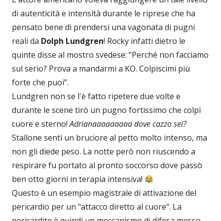
di autenticità e intensità durante le riprese che ha
pensato bene di prendersi una vagonata di pugni
reali da
Dolph Lundgren
! Rocky infatti dietro le
quinte disse al mostro svedese: “Perché non facciamo
sul serio? Prova a mandarmi a KO. Colpiscimi più
forte che puoi”.
Lundgren non se l'è fatto ripetere due volte e
durante le scene tirò un pugno fortissimo che colpì
cuore e sterno!
Adrianaaaaaaaaa dove cazzo sei?
Stallone sentì un bruciore al petto molto intenso, ma
non gli diede peso. La notte però non riuscendo a
respirare fu portato al pronto soccorso dove passò
ben otto giorni in terapia intensiva!
Questo è un esempio magistrale di attivazione del
pericardio per un "attacco diretto al cuore". La
pericardite è quindi un meccanismo di difesa messo