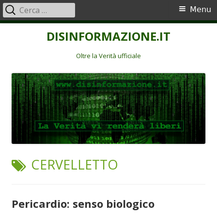
Ricerca
Menu
Menu
per:
principale
Vai
DISINFORMAZIONE.IT
al
contenuto
Oltre la Verità ufficiale
TAG:
CERVELLETTO
Pericardio: senso biologico