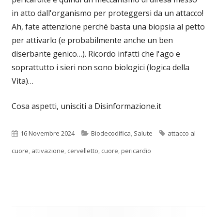
in atto dall'organismo per proteggersi da un attacco!
Ah, fate attenzione perché basta una biopsia al petto
per attivarlo (e probabilmente anche un ben
diserbante genico…). Ricordo infatti che l'ago e
soprattutto i sieri non sono biologici (logica della
Vita)…
Cosa aspetti, unisciti a Disinformazione.it
Pubblicato
Categorie
Tag
16 Novembre 2024
Biodecodifica
,
Salute
attacco al
cuore
,
attivazione
,
cervelletto
,
cuore
,
pericardio