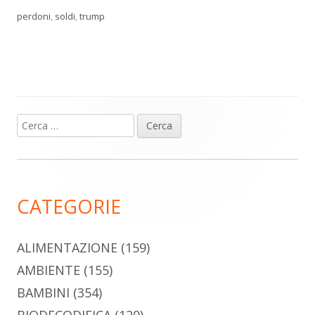
perdoni
,
soldi
,
trump
Ricerca
Barra
per:
laterale
principale
CATEGORIE
ALIMENTAZIONE
(159)
AMBIENTE
(155)
BAMBINI
(354)