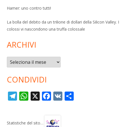
Hamer: uno contro tutti!
La bolla del debito da un trilione di dollari della Silicon Valley. I
colossi vi nascondono una truffa colossale
ARCHIVI
Archivi
CONDIVIDI
T
W
X
F
V
C
el
h
ac
K
o
e
at
e
n
gr
s
b
di
Statistiche del sito…