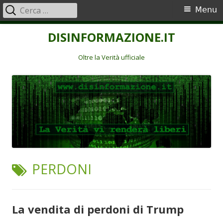
Ricerca
Menu
Menu
per:
principale
Vai
DISINFORMAZIONE.IT
al
contenuto
Oltre la Verità ufficiale
TAG:
PERDONI
La vendita di perdoni di Trump