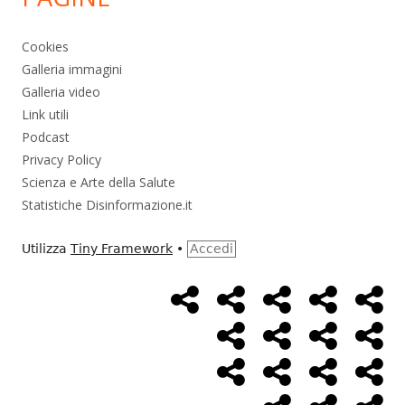
Cookies
Galleria immagini
Galleria video
Link utili
Podcast
Privacy Policy
Scienza e Arte della Salute
Statistiche Disinformazione.it
Utilizza
Tiny Framework
•
Accedi
Home
Alimentazione
Ambiente
Bambini
Bio
Menù
Page
social
Cancro
Controllo
Economia
Eso
link
Farmaci
Massoneria
NWO
Poli
Salute
Storia
Pod