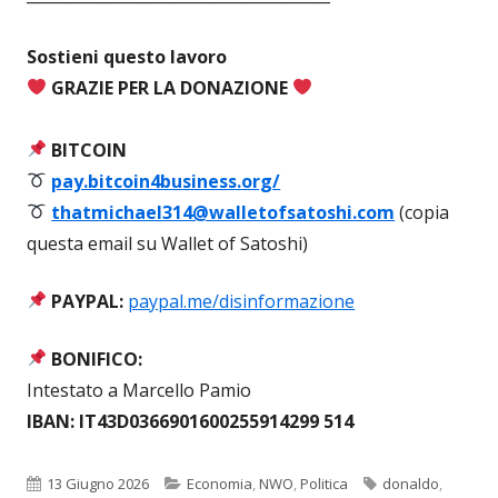
Sostieni questo lavoro
GRAZIE PER LA DONAZIONE
BITCOIN
pay.bitcoin4business.org/
thatmichael314@walletofsatoshi.com
(copia
questa email su Wallet of Satoshi)
PAYPAL:
paypal.me/disinformazione
BONIFICO:
Intestato a Marcello Pamio
IBAN: IT43D0366901600255914299 514
Pubblicato
Categorie
Tag
13 Giugno 2026
Economia
,
NWO
,
Politica
donaldo
,