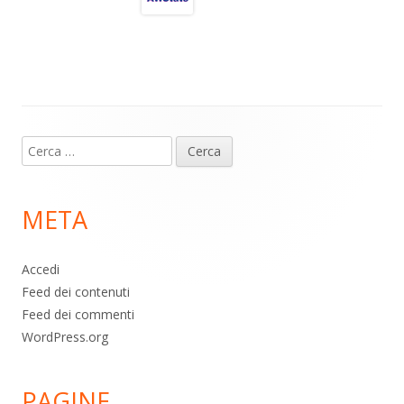
a
A
o
vi
m
p
o
di
p
k
Contenuto
Ricerca
piè
per:
di
META
pagina
Accedi
Feed dei contenuti
Feed dei commenti
WordPress.org
PAGINE