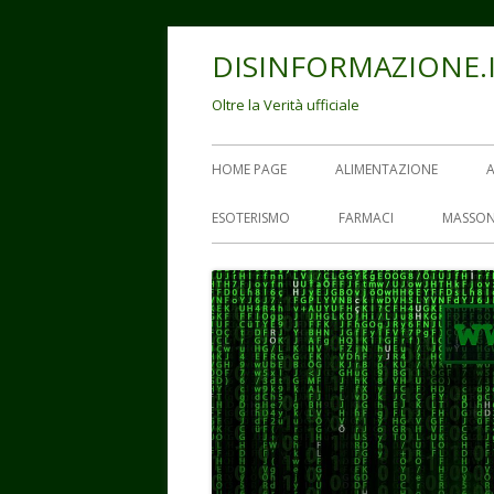
Vai
DISINFORMAZIONE.
al
contenuto
Oltre la Verità ufficiale
Menu
HOME PAGE
ALIMENTAZIONE
principale
ESOTERISMO
FARMACI
MASSON