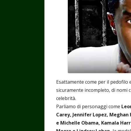
Esattamente come per il pedofilo 
sicuramente incompleto, di nomi c
celebrità.
Parliamo di personaggi come
Leon
Carey, Jennifer Lopez, Meghan F
e Michelle Obama, Kamala Harri
Moore e Lindsey Lohan,
la mode