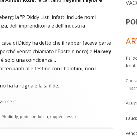
VAC
eberg: la "P Diddy List" infatti include nomi
PO
anza, dell'imprenditoria e dell'industria
AR
la casa di Diddy ha detto che il rapper faceva parte
o perché veniva chiamato l'Epstein nero) e
Harvey
Psiloc
 è solo una coincidenza…
fronti
tecipanti alle festine con i bambini, non li
Consu
no ha la rogna e la sifilide…
il ri
zione.it
Allarm
Tag
diddy
,
pedo
,
pedofilia
,
rapper
,
sesso
Fauci
Vendo