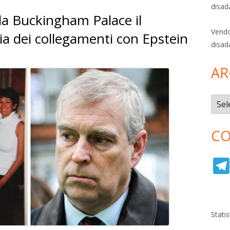
disad
da Buckingham Palace il
Vendo
ia dei collegamenti con Epstein
disad
AR
Archi
CO
Stati