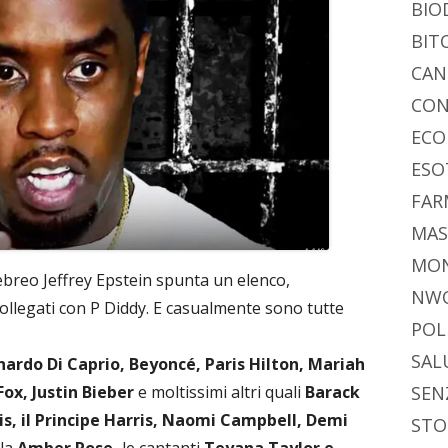
BIO
BIT
CAN
CON
ECO
ESO
FAR
MAS
MO
ebreo Jeffrey Epstein spunta un elenco,
NW
ollegati con P Diddy. E casualmente sono tutte
POL
SAL
ardo Di Caprio, Beyoncé, Paris Hilton, Mariah
ox, Justin Bieber
e moltissimi altri quali
Barack
SEN
s, il Principe Harris, Naomi Campbell, Demi
STO
lla
Amber Rose,
le cantanti
Teyana Taylor e