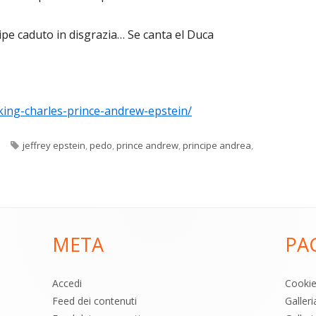
ipe caduto in disgrazia… Se canta el Duca
ing-charles-prince-andrew-epstein/
Tag
a
jeffrey epstein
,
pedo
,
prince andrew
,
principe andrea
,
META
PA
Accedi
Cooki
Feed dei contenuti
Galler