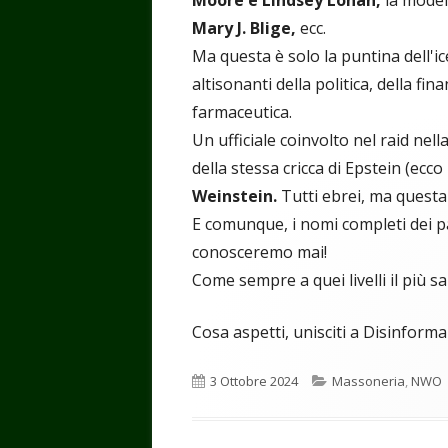
Mary J. Blige,
ecc.
Ma questa è solo la puntina dell'ic
altisonanti della politica, della fin
farmaceutica.
Un ufficiale coinvolto nel raid nel
della stessa cricca di Epstein (ecc
Weinstein.
Tutti ebrei, ma questa
E comunque, i nomi completi dei par
conosceremo mai!
Come sempre a quei livelli il più sa
Cosa aspetti, unisciti a Disinforma
Pubblicato
Categorie
3 Ottobre 2024
Massoneria
,
NWO