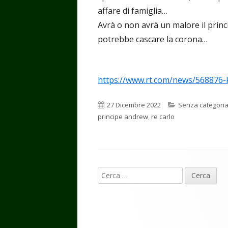
affare di famiglia…
Avrà o non avrà un malore il princ
potrebbe cascare la corona…
https://www.rt.com/news/568876-k
Pubblicato
Categorie
27 Dicembre 2022
Senza categori
principe andrew
,
re carlo
Contenuto
Ricerca
piè
per:
di
pagina