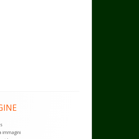
GINE
es
ia immagini