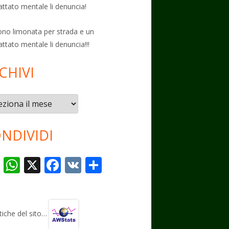
attato mentale li denuncia!
no limonata per strada e un
attato mentale li denuncia!!!
CHIVI
vi
NDIVIDI
T
W
X
F
V
C
el
h
ac
K
o
e
at
e
n
gr
s
b
di
stiche del sito…