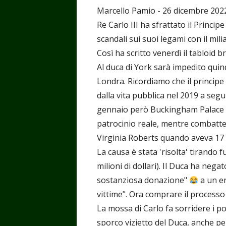
Marcello Pamio - 26 dicembre 202
Re Carlo III ha sfrattato il Princ
scandali sui suoi legami con il mili
Così ha scritto venerdì il tabloid 
Al duca di York sarà impedito quind
Londra. Ricordiamo che il principe
dalla vita pubblica nel 2019 a seg
gennaio però Buckingham Palace lo h
patrocinio reale, mentre combatte
Virginia Roberts quando aveva 17 
La causa è stata 'risolta' tirando fu
milioni di dollari). Il Duca ha nega
sostanziosa donazione"
a un en
vittime". Ora comprare il processo
La mossa di Carlo fa sorridere i p
sporco vizietto del Duca, anche per