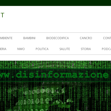
IT
AMBIENTE
BAMBINI
BIODECODIFICA
CANCRO
CON
ERIA
NWO
POLITICA
SALUTE
STORIA
PODC