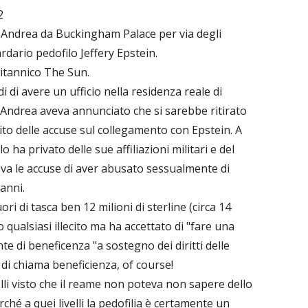
2
ipe Andrea da Buckingham Palace per via degli
ardario pedofilo Jeffery Epstein.
britannico The Sun.
i di avere un ufficio nella residenza reale di
 Andrea aveva annunciato che si sarebbe ritirato
uito delle accuse sul collegamento con Epstein. A
a privato delle sue affiliazioni militari e del
va le accuse di aver abusato sessualmente di
anni.
ori di tasca ben 12 milioni di sterline (circa 14
to qualsiasi illecito ma ha accettato di "fare una
te di beneficenza "a sostegno dei diritti delle
 di chiama beneficienza, of course!
olli visto che il reame non poteva non sapere dello
ché a quei livelli la pedofilia è certamente un