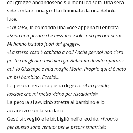
dal gregge andandosene sui monti da sola. Una sera
vide lontano una grotta illuminata da una debole
luce.
«
Chi sei
?», le domandò una voce appena fu entrata.
«
Sono una pecora che nessuno vuole: una pecora nera!
Mi hanno buttata fuori dal gregge
».
«
La stessa cosa è capitata a noi! Anche per noi non c'era
posto con gli altri nell'albergo. Abbiamo dovuto ripararci
qui, io Giuseppe e mia moglie Maria. Proprio qui ci è nato
un bel bambino. Eccolo
!».
La pecora nera era piena di gioia. «
Avrà freddo;
lasciate che mi metta vicino per riscaldarlo
!».
La pecora si avvicinò stretta al bambino e lo
accarezzò con la sua lana.
Gesù si svegliò e le bisbigliò nell’orecchio: «
Proprio
per questo sono venuto: per le pecore smarrite
!».