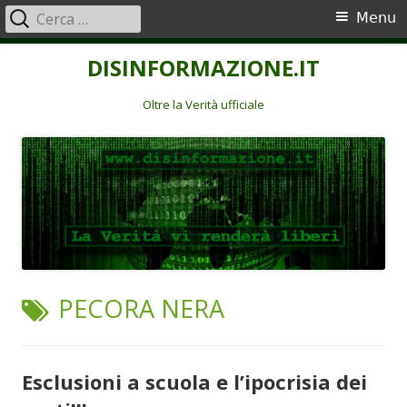
Ricerca
Menu
Menu
per:
principale
Vai
DISINFORMAZIONE.IT
al
contenuto
Oltre la Verità ufficiale
TAG:
PECORA NERA
Esclusioni a scuola e l’ipocrisia dei