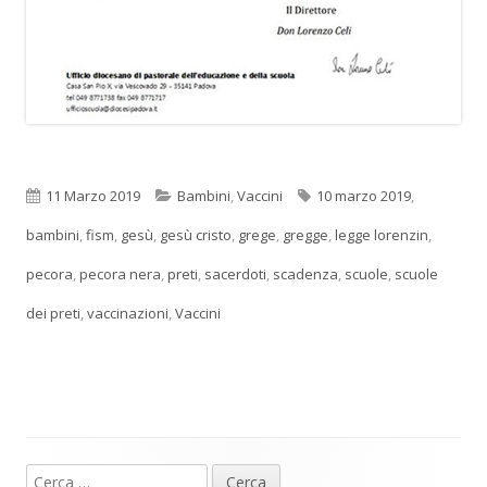
Pubblicato
Categorie
Tag
11 Marzo 2019
Bambini
,
Vaccini
10 marzo 2019
,
bambini
,
fism
,
gesù
,
gesù cristo
,
grege
,
gregge
,
legge lorenzin
,
pecora
,
pecora nera
,
preti
,
sacerdoti
,
scadenza
,
scuole
,
scuole
dei preti
,
vaccinazioni
,
Vaccini
Ricerca
Barra