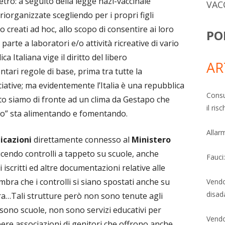
tro: a seguito della legge nazi-vaccinale
VAC
riorganizzate scegliendo per i propri figli
 o creati ad hoc, allo scopo di consentire ai loro
PO
parte a laboratori e/o attività ricreative di vario
a Italiana vige il diritto del libero
AR
ari regole di base, prima tra tutte la
ciative; ma evidentemente l’Italia è una repubblica
Consu
atto siamo di fronte ad un clima da Gestapo che
il ri
to” sta alimentando e fomentando.
Allarm
icazioni
direttamente connesso al
Ministero
ucendo controlli a tappeto su scuole, anche
Fauci
i iscritti ed altre documentazioni relative alle
embra che i controlli si siano spostati anche su
Vendo
disad
tura…Tali strutture però non sono tenute agli
sono scuole, non sono servizi educativi per
Vendo
 libere associazioni di genitori che offrono anche