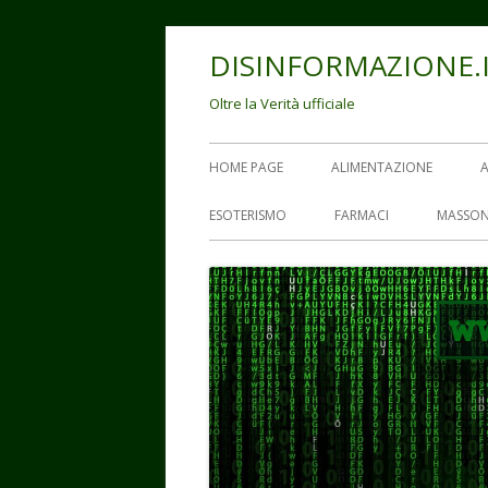
Vai
DISINFORMAZIONE.
al
contenuto
Oltre la Verità ufficiale
Menu
HOME PAGE
ALIMENTAZIONE
principale
ESOTERISMO
FARMACI
MASSON