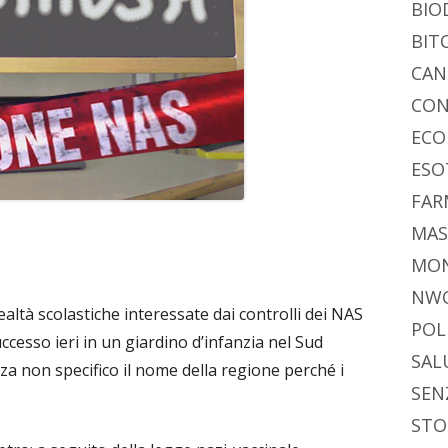
BIO
BIT
CAN
CON
ECO
ESO
FAR
MAS
MO
NW
altà scolastiche interessate dai controlli dei NAS
POL
uccesso ieri in un giardino d’infanzia nel Sud
SAL
ezza non specifico il nome della regione perché i
SEN
STO