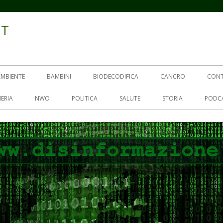
IT
AMBIENTE
BAMBINI
BIODECODIFICA
CANCRO
CON
ERIA
NWO
POLITICA
SALUTE
STORIA
PODC