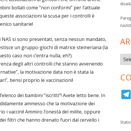
disad
ambini bollati come “non conformi” per l’attuale
 queste associazioni la scusa per i controlli è
Parag
ienico sanitarie!
nazis
i NAS si sono presentati, senza nessun mandato,
AR
stisce un gruppo-giochi di matrice steineriana (la
sto caso non c’entra nulla, eh?).
Archi
erenza degli altri controlli che stanno avvenendo
lternative”, la motivazione data non è stata la
CO
tari”, bensì proprio le vaccinazioni!
 l’elenco dei bambini “iscritti”! Avete letto bene. In
ndidamente ammesso che la motivazione dei
io i vaccini! Ammiro l’onestà del milite, oppure
i filtri che hanno drenato fuori dal cervello i
Stati