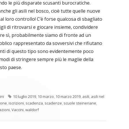
ndo le più disparate scusanti burocratiche.
che gli asili nel bosco, cioè tutte quelle nuove
 loro controllo! C’è forse qualcosa di sbagliato
 figli di ritrovarsi e giocare insieme, condividere
e sì, probabilmente siamo di fronte ad un
blico rappresentato da sovversivi che rifiutano
nti di questo tipo sono evidentemente poco
i modi di stringere sempre più le maglie della
esto paese.
Tag
ini
10 luglio 2019
,
10 marzo
,
10 marzo 2019
,
asili
,
asili nel
zione
,
iscrizioni
,
scadenza
,
scadenze
,
scuole steineriane
,
azioni
,
Vaccini
,
waldorf