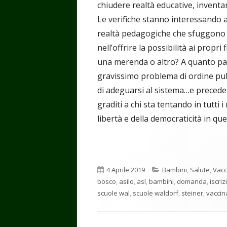
chiudere realtà educative, inventa
Le verifiche stanno interessando an
realtà pedagogiche che sfuggono al
nell’offrire la possibilità ai propri
una merenda o altro? A quanto par
gravissimo problema di ordine pub
di adeguarsi al sistema…e precede
graditi a chi sta tentando in tutti 
libertà e della democraticità in qu
Pubblicato
Categorie
4 Aprile 2019
Bambini
,
Salute
,
Vacc
bosco
,
asilo
,
asl
,
bambini
,
domanda
,
iscri
scuole wal
,
scuole waldorf
,
steiner
,
vaccin