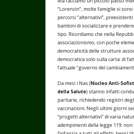
Ma facciamo un piccolo passo indie
“Lorenzin”, molte famiglie si sono 
percorsi “alternativi”, preesistenti
bambini di socializzare e prendere 
tipo. Ricordiamo che nella Repubblic
associazionismo, con poche element
democraticità delle strutture asso
democratica solo sulla carta: di f
l’attuale “governo del cambiamen
Da mesi i Nas (
Nucleo Anti-Sofist
della Salute
) stanno infatti cond
paritarie, richiedendo registri degl
vaccinazioni. Negli ultimi giorni s
“progetti alternativi” di varia na
adempimenti della legge 119: non 
l’infanzia a tutti gli effetti, bensì