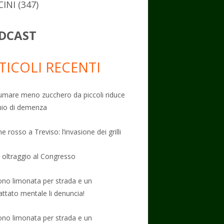
CINI
(347)
DCAST
TICOLI RECENTI
mare meno zucchero da piccoli riduce
schio di demenza
e rosso a Treviso: l’invasione dei grilli
: oltraggio al Congresso
no limonata per strada e un
attato mentale li denuncia!
no limonata per strada e un