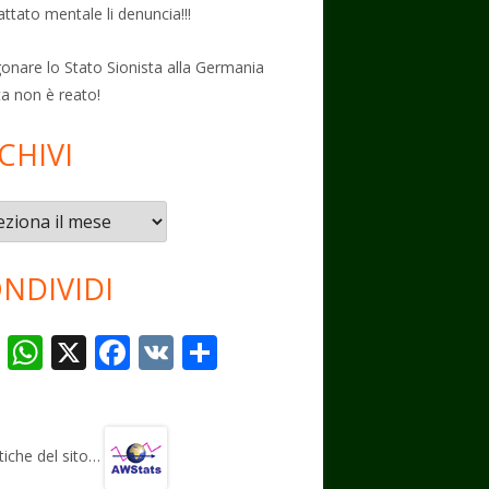
attato mentale li denuncia!!!
onare lo Stato Sionista alla Germania
ta non è reato!
CHIVI
vi
NDIVIDI
T
W
X
F
V
C
el
h
ac
K
o
e
at
e
n
gr
s
b
di
stiche del sito…