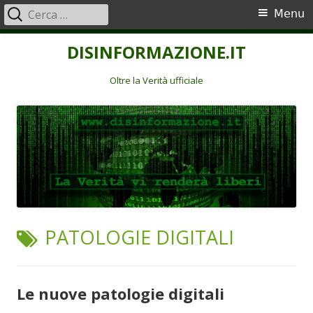
Ricerca
Menu
Menu
per:
principale
Vai
DISINFORMAZIONE.IT
al
contenuto
Oltre la Verità ufficiale
TAG:
PATOLOGIE DIGITALI
Le nuove patologie digitali