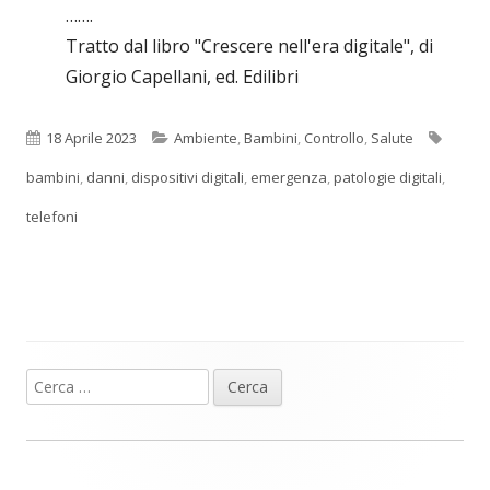
…….
Tratto dal libro "Crescere nell'era digitale", di
Giorgio Capellani, ed. Edilibri
Pubblicato
Categorie
Tag
18 Aprile 2023
Ambiente
,
Bambini
,
Controllo
,
Salute
bambini
,
danni
,
dispositivi digitali
,
emergenza
,
patologie digitali
,
telefoni
Ricerca
Barra
per:
laterale
principale