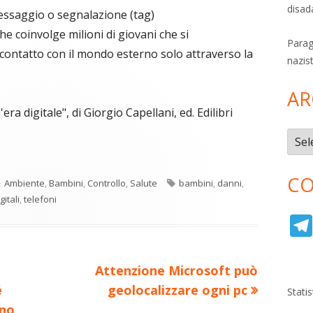
disad
essaggio o segnalazione (tag)
e coinvolge milioni di giovani che si
Parag
ontatto con il mondo esterno solo attraverso la
nazis
AR
era digitale", di Giorgio Capellani, ed. Edilibri
Archi
C
re
o
CO
Categorie
Tag
Ambiente
,
Bambini
,
Controllo
,
Salute
bambini
,
danni
,
n
a
gitali
,
telefoni
di
ova
vi
ra
estra
di
Nuovo
Attenzione Microsoft può
articolo:
é
geolocalizzare ogni pc
Stati
ano