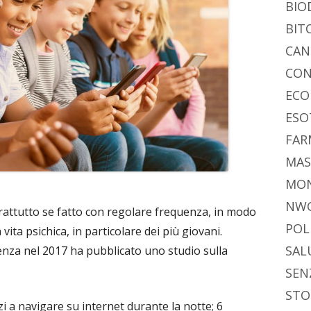
di
BIO
BIT
CAN
CON
ECO
ESO
FAR
MAS
MO
NW
soprattutto se fatto con regolare frequenza, in modo
POL
vita psichica, in particolare dei più giovani.
SAL
nza nel 2017 ha pubblicato uno studio sulla
SEN
STO
 a navigare su internet durante la notte; 6