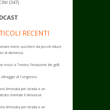
CINI
(347)
DCAST
TICOLI RECENTI
mare meno zucchero da piccoli riduce
schio di demenza
e rosso a Treviso: l’invasione dei grilli
: oltraggio al Congresso
no limonata per strada e un
attato mentale li denuncia!
no limonata per strada e un