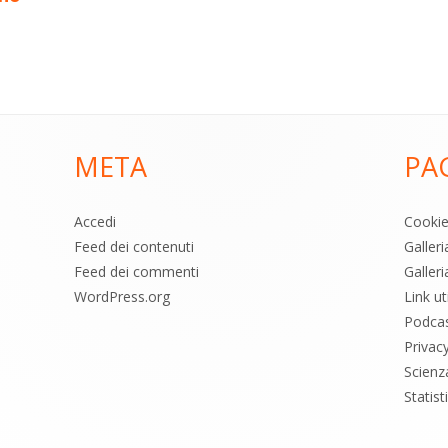
META
PA
Accedi
Cooki
Feed dei contenuti
Galler
Feed dei commenti
Galleri
WordPress.org
Link uti
Podca
Privac
Scienz
Statis