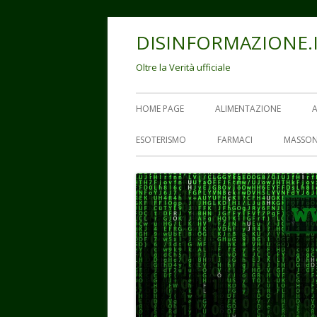
Vai
DISINFORMAZIONE.
al
contenuto
Oltre la Verità ufficiale
Menu
HOME PAGE
ALIMENTAZIONE
principale
ESOTERISMO
FARMACI
MASSON