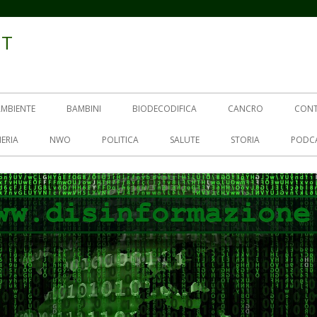
IT
AMBIENTE
BAMBINI
BIODECODIFICA
CANCRO
CON
ERIA
NWO
POLITICA
SALUTE
STORIA
PODC