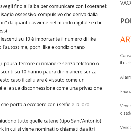
VAC
vegli fino all'alba per comunicare con i coetanei;
disagio ossessivo-compulsivo che deriva dalla
PO
uori" da quanto avviene nel mondo digitale e che
essi
AR
olescenti su 10 è importante il numero di like
o l'autostima, pochi like e condizionano
Consu
il ri
 paura-terrore di rimanere senza telefono o
escenti su 10 hanno paura di rimanere senza
Allarm
esto caso il cellulare è vissuto come un
é e la sua disconnessione come una privazione
Fauci
che porta a eccedere con i selfie e la loro
Vendo
disad
chiudono tutte quelle catene (tipo Sant'Antonio)
Vendo
 in cui si viene nominati o chiamati da altri