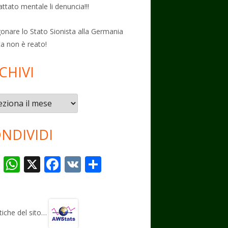
attato mentale li denuncia!!!
onare lo Stato Sionista alla Germania
ta non è reato!
CHIVI
vi
NDIVIDI
T
W
X
F
V
C
el
h
ac
K
o
e
at
e
n
gr
s
b
di
stiche del sito…