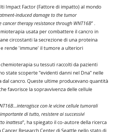
alti Impact Factor (Fattore di impatto) al mondo
atment-induced damage to the tumor
e cancer therapy resistance through WNT16B
” .
emioterapia usata per combattere il cancro in
sane circostanti la secrezione di una proteina
e rende 'immune' il tumore a ulteriori
i chemioterapia su tessuti raccolti da pazienti
no state scoperte "evidenti danni nel Dna" nelle
ita dal cancro. Queste ultime producevano quantità
e favorisce la sopravvivenza delle cellule
T16B...interagisce con le vicine cellule tumorali
mportante di tutto, resistere ai successivi
tto inattesa
", ha spiegato il co-autore della ricerca
Cancer Research Center di Seattle nello stato di