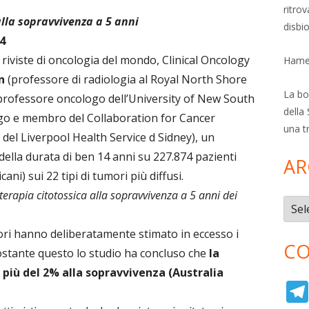
ritro
lla sopravvivenza a 5 anni
disbi
4
 riviste di oncologia del mondo, Clinical Oncology
Hamer
n
(professore di radiologia al Royal North Shore
La bol
professore oncologo dell’University of New South
della 
go e membro del Collaboration for Cancer
una t
el Liverpool Health Service d Sidney), un
ella durata di ben 14 anni su 227.874 pazienti
AR
ani) sui 22 tipi di tumori più diffusi.
erapia citotossica alla sopravvivenza a 5 anni dei
Archi
tori hanno deliberatamente stimato in eccesso i
CO
ostante questo lo studio ha concluso che
la
più del 2% alla sopravvivenza (Australia