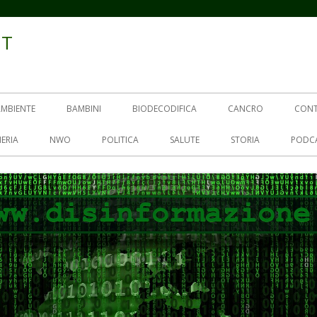
IT
AMBIENTE
BAMBINI
BIODECODIFICA
CANCRO
CON
ERIA
NWO
POLITICA
SALUTE
STORIA
PODC