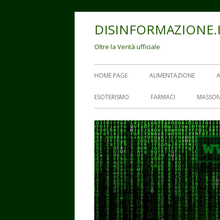
Vai
DISINFORMAZIONE.
al
contenuto
Oltre la Verità ufficiale
Menu
HOME PAGE
ALIMENTAZIONE
principale
ESOTERISMO
FARMACI
MASSON