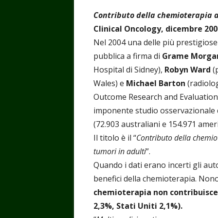
Contributo della chemioterapia a
Clinical Oncology, dicembre 200
Nel 2004 una delle più prestigiose
pubblica a firma di
Grame Morga
Hospital di Sidney),
Robyn Ward
(
Wales) e
Michael Barton
(radiolo
Outcome Research and Evaluation d
imponente studio osservazionale d
(72.903 australiani e 154.971 americ
Il titolo è il “
Contributo della chemiot
tumori in adulti
”.
Quando i dati erano incerti gli au
benefici della chemioterapia. Non
chemioterapia non contribuisce 
2,3%, Stati Uniti 2,1%).