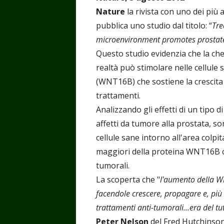
Nature
la rivista con uno dei più 
pubblica uno studio dal titolo: “
Tre
microenvironment promotes prostat
Questo studio evidenzia che la ch
realtà può stimolare nelle cellule 
(WNT16B) che sostiene la crescita 
trattamenti.
Analizzando gli effetti di un tipo d
affetti da tumore alla prostata, so
cellule sane intorno all'area colp
maggiori della proteina WNT16B ch
tumorali.
La scoperta che "
l'aumento della WN
facendole crescere, propagare e, più i
trattamenti anti-tumorali...era del tu
Peter Nelson
del Fred Hutchinson 