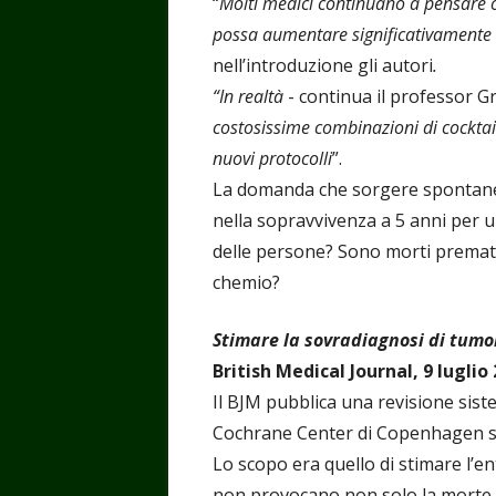
“
Molti medici continuano a pensare o
possa aumentare significativamente 
nell’introduzione gli autori
.
“In realtà
- continua il professor 
costosissime combinazioni di cocktail
nuovi protocolli
”.
La domanda che sorgere spontanea 
nella sopravvivenza a 5 anni per 
delle persone? Sono morti premat
chemio?
Stimare la sovradiagnosi di tumo
British Medical Journal, 9 luglio
Il BJM pubblica una revisione sist
Cochrane Center di Copenhagen s
Lo scopo era quello di stimare l’ent
non provocano non solo la morte 