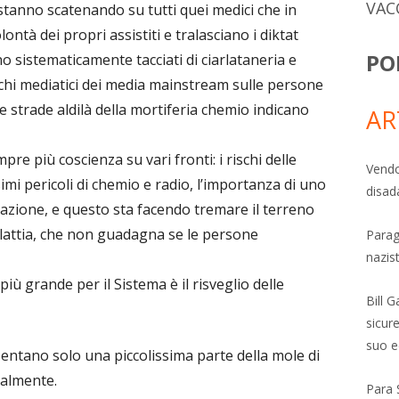
VAC
stanno scatenando su tutti quei medici che in
ntà dei propri assistiti e tralasciano i diktat
PO
o sistematicamente tacciati di ciarlataneria e
cchi mediatici dei media mainstream sulle persone
e strade aldilà della mortiferia chemio indicano
AR
 più coscienza su vari fronti: i rischi delle
Vendo
simi pericoli di chemio e radio, l’importanza di uno
disad
entazione, e questo sta facendo tremare il terreno
malattia, che non guadagna se le persone
Parag
nazis
iù grande per il Sistema è il risveglio delle
Bill 
sicure
suo e
esentano solo una piccolissima parte della mole di
ialmente.
Para 