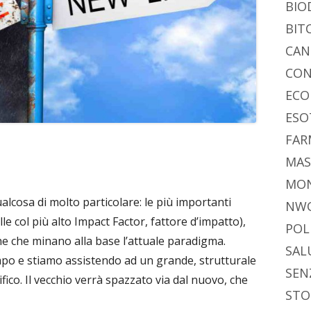
BIO
BIT
CAN
CON
ECO
ESO
FAR
MAS
MO
alcosa di molto particolare: le più importanti
NW
elle col più alto Impact Factor, fattore d’impatto),
POL
he che minano alla base l’attuale paradigma.
SAL
tempo e stiamo assistendo ad un grande, strutturale
SEN
co. Il vecchio verrà spazzato via dal nuovo, che
STO