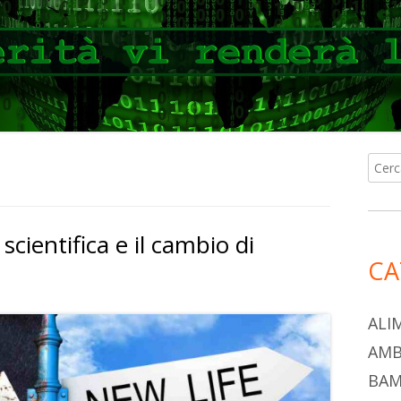
Ricer
Ba
per:
lat
scientifica e il cambio di
pri
CA
ALI
AMB
BAM