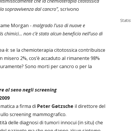
ttimisticamente che la chemioterapia citotossica
la sopravvivenza dal cancro”,
scrivono
Stati
Grame Morgan -
malgrado l’uso di nuove e
s chimici… non c’è stato alcun beneficio nell’uso di
è: se la chemioterapia citotossica contribuisce
un misero 2%, cos’è accaduto al rimanente 98%
uramente? Sono morti per cancro o per la
re al seno negli screening
 2009
ematica a firma di
Peter Gøtzsche
il direttore del
ullo screening mammografico.
ità delle diagnosi di tumori innocui (in situ) che
del paziente ma che non danno alcun sintomo,