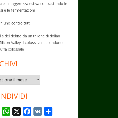
vare la leggerezza estiva contrastando le
osi e le fermentazioni
: uno contro tutti!
la del debito da un trilione di dollari
Silicon Valley. I colossi vi nascondono
ruffa colossale
CHIVI
vi
NDIVIDI
T
W
X
F
V
C