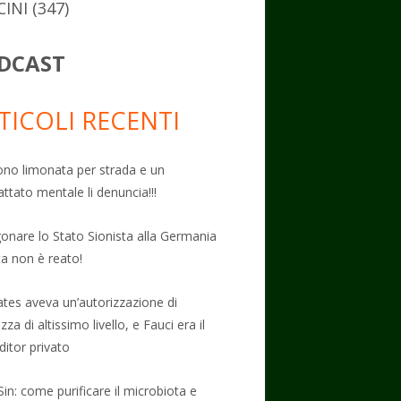
CINI
(347)
DCAST
TICOLI RECENTI
no limonata per strada e un
attato mentale li denuncia!!!
onare lo Stato Sionista alla Germania
ta non è reato!
Gates aveva un’autorizzazione di
zza di altissimo livello, e Fauci era il
ditor privato
Sin: come purificare il microbiota e