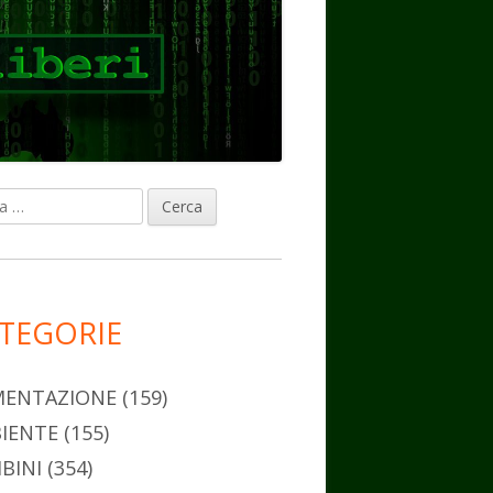
ca
rra
erale
ncipale
TEGORIE
MENTAZIONE
(159)
IENTE
(155)
BINI
(354)