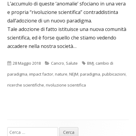
L’accumulo di queste ‘anomalie’ sfociano in una vera
e propria “rivoluzione scientifica” contraddistinta
dall’adozione di un nuovo paradigma.
Tale adozione di fatto istituisce una nuova comunità
scientifica, ed è forse quello che stiamo vedendo
accadere nella nostra società…
Pubblicato
Categorie
Tag
28 Maggio 2018
Cancro
,
Salute
BMJ
,
cambio di
paradigma
,
impact factor
,
nature
,
NEJM
,
paradigma
,
pubbicazioni
,
ricerche scientifiche
,
rivoluzione scientifica
Ricerca
Barra