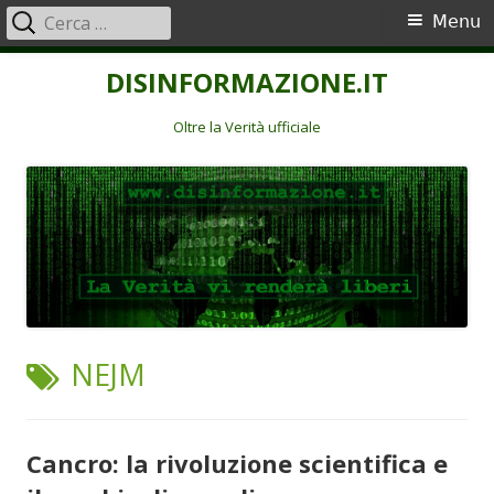
Ricerca
Menu
Menu
per:
principale
Vai
DISINFORMAZIONE.IT
al
contenuto
Oltre la Verità ufficiale
TAG:
NEJM
Cancro: la rivoluzione scientifica e