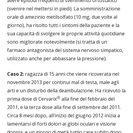
avere episodi frequenti di svenimento ortostatico
(svenire nel mettersi in piedi). La somministrazione
orale di amezinio metilsolfato (10 mg, due volte al
giorno), ha risolto tutti i sintomi della paziente e la
sua capacità di svolgere le proprie attività quotidiane
sono migliorate notevolmente (si tratta di un
farmaco antagonista del sistema nervoso simpatico,
utilizzato anche per abbassare la pressione).
Caso 2:
ragazza di 15 anni che viene ricoverata nel
novembre 2013 per continui mal di testa, male agli
arti e un disturbo della deambulazione. Ha ricevuto la
Ⓡ
prima dose di Cervarix
alla fine del febbraio del
2011, e la terza dose alla fine di settembre del 2011.
Circa 8 mesi dopo, all’inizio del giugno 2012 inizia a
lamentarsi di forti dolori ai globi oculari e visione
doppia, e un giorno di metà luglio case subito dopo