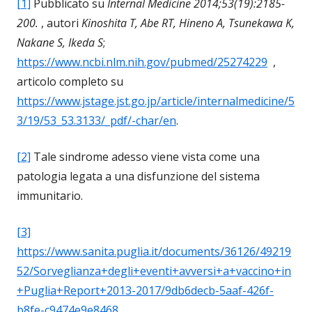
[1]
Pubblicato su
Internal Medicine 2014;53(19):2185-
200.
, autori
Kinoshita T, Abe RT, Hineno A, Tsunekawa K,
Nakane S, Ikeda S
;
https://www.ncbi.nlm.nih.gov/pubmed/25274229
,
articolo completo su
https://www.jstage.jst.go.jp/article/internalmedicine/5
3/19/53_53.3133/_pdf/-char/en
.
[2]
Tale sindrome adesso viene vista come una
patologia legata a una disfunzione del sistema
immunitario.
[3]
https://www.sanita.puglia.it/documents/36126/49219
52/Sorveglianza+degli+eventi+avversi+a+vaccino+in
+Puglia+Report+2013-2017/9db6decb-5aaf-426f-
b8fe-c9474e9e8468