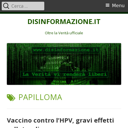
Ricerca
Menu
Menu
per:
principale
Vai
DISINFORMAZIONE.IT
al
contenuto
Oltre la Verità ufficiale
TAG:
PAPILLOMA
Vaccino contro l’HPV, gravi effetti