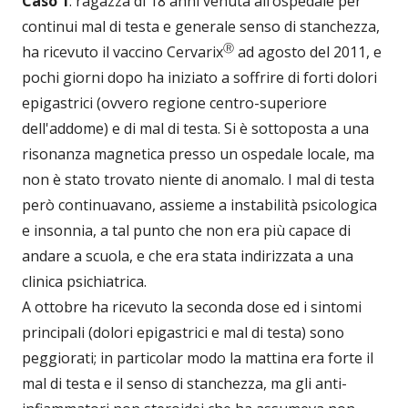
Caso 1
: ragazza di 18 anni venuta all’ospedale per
continui mal di testa e generale senso di stanchezza,
Ⓡ
ha ricevuto il vaccino Cervarix
ad agosto del 2011, e
pochi giorni dopo ha iniziato a soffrire di forti dolori
epigastrici (ovvero regione centro-superiore
dell'addome) e di mal di testa. Si è sottoposta a una
risonanza magnetica presso un ospedale locale, ma
non è stato trovato niente di anomalo. I mal di testa
però continuavano, assieme a instabilità psicologica
e insonnia, a tal punto che non era più capace di
andare a scuola, e che era stata indirizzata a una
clinica psichiatrica.
A ottobre ha ricevuto la seconda dose ed i sintomi
principali (dolori epigastrici e mal di testa) sono
peggiorati; in particolar modo la mattina era forte il
mal di testa e il senso di stanchezza, ma gli anti-