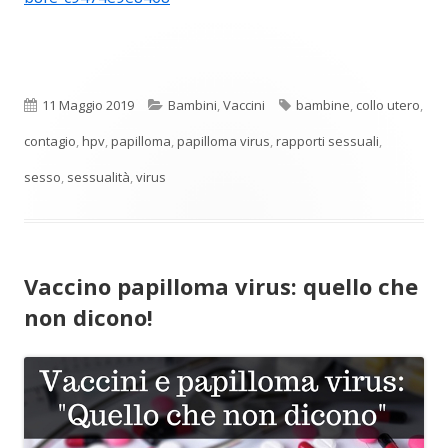
Pubblicato
Categorie
Tag
11 Maggio 2019
Bambini
,
Vaccini
bambine
,
collo utero
,
contagio
,
hpv
,
papilloma
,
papilloma virus
,
rapporti sessuali
,
sesso
,
sessualità
,
virus
Vaccino papilloma virus: quello che
non dicono!