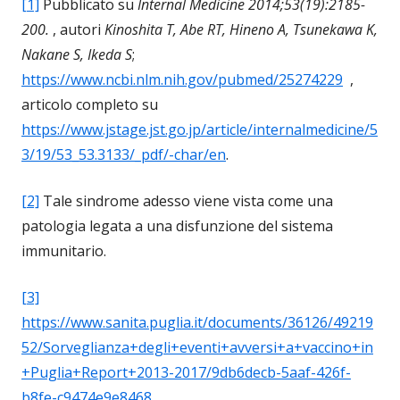
[1]
Pubblicato su
Internal Medicine 2014;53(19):2185-
200.
, autori
Kinoshita T, Abe RT, Hineno A, Tsunekawa K,
Nakane S, Ikeda S
;
https://www.ncbi.nlm.nih.gov/pubmed/25274229
,
articolo completo su
https://www.jstage.jst.go.jp/article/internalmedicine/5
3/19/53_53.3133/_pdf/-char/en
.
[2]
Tale sindrome adesso viene vista come una
patologia legata a una disfunzione del sistema
immunitario.
[3]
https://www.sanita.puglia.it/documents/36126/49219
52/Sorveglianza+degli+eventi+avversi+a+vaccino+in
+Puglia+Report+2013-2017/9db6decb-5aaf-426f-
b8fe-c9474e9e8468