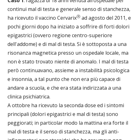
Caso 1
: ragazza di 18 anni venuta all’ospedale per
continui mal di testa e generale senso di stanchezza,
Ⓡ
ha ricevuto il vaccino Cervarix
ad agosto del 2011, e
pochi giorni dopo ha iniziato a soffrire di forti dolori
epigastrici (ovvero regione centro-superiore
dell'addome) e di mal di testa. Si è sottoposta a una
risonanza magnetica presso un ospedale locale, ma
non è stato trovato niente di anomalo. I mal di testa
però continuavano, assieme a instabilità psicologica
e insonnia, a tal punto che non era più capace di
andare a scuola, e che era stata indirizzata a una
clinica psichiatrica.
A ottobre ha ricevuto la seconda dose ed i sintomi
principali (dolori epigastrici e mal di testa) sono
peggiorati; in particolar modo la mattina era forte il
mal di testa e il senso di stanchezza, ma gli anti-