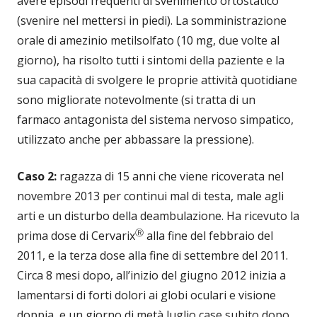
avere episodi frequenti di svenimento ortostatico
(svenire nel mettersi in piedi). La somministrazione
orale di amezinio metilsolfato (10 mg, due volte al
giorno), ha risolto tutti i sintomi della paziente e la
sua capacità di svolgere le proprie attività quotidiane
sono migliorate notevolmente (si tratta di un
farmaco antagonista del sistema nervoso simpatico,
utilizzato anche per abbassare la pressione).
Caso 2:
ragazza di 15 anni che viene ricoverata nel
novembre 2013 per continui mal di testa, male agli
arti e un disturbo della deambulazione. Ha ricevuto la
Ⓡ
prima dose di Cervarix
alla fine del febbraio del
2011, e la terza dose alla fine di settembre del 2011.
Circa 8 mesi dopo, all’inizio del giugno 2012 inizia a
lamentarsi di forti dolori ai globi oculari e visione
doppia, e un giorno di metà luglio case subito dopo