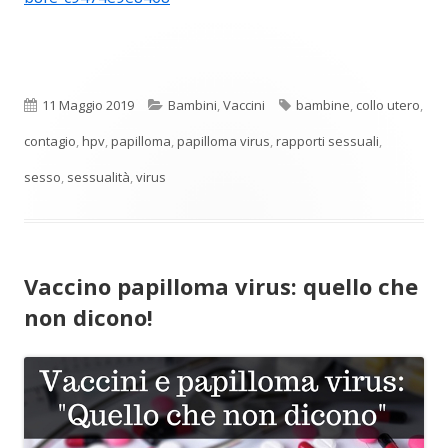
Pubblicato
Categorie
Tag
11 Maggio 2019
Bambini
,
Vaccini
bambine
,
collo utero
,
contagio
,
hpv
,
papilloma
,
papilloma virus
,
rapporti sessuali
,
sesso
,
sessualità
,
virus
Vaccino papilloma virus: quello che
non dicono!