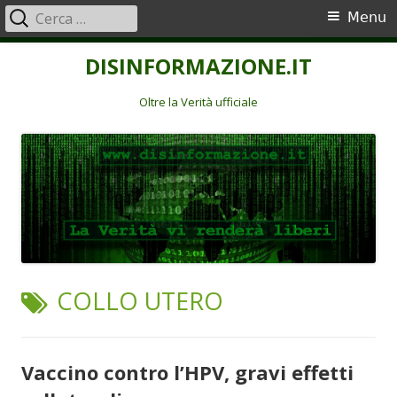
Ricerca
Menu
Menu
per:
principale
Vai
DISINFORMAZIONE.IT
al
contenuto
Oltre la Verità ufficiale
TAG:
COLLO UTERO
Vaccino contro l’HPV, gravi effetti