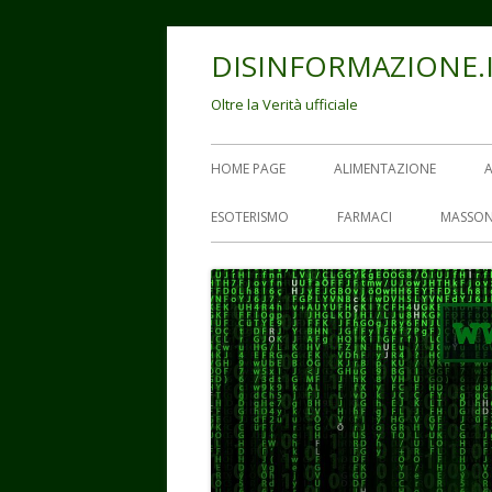
Vai
DISINFORMAZIONE.
al
contenuto
Oltre la Verità ufficiale
Menu
HOME PAGE
ALIMENTAZIONE
principale
ESOTERISMO
FARMACI
MASSON