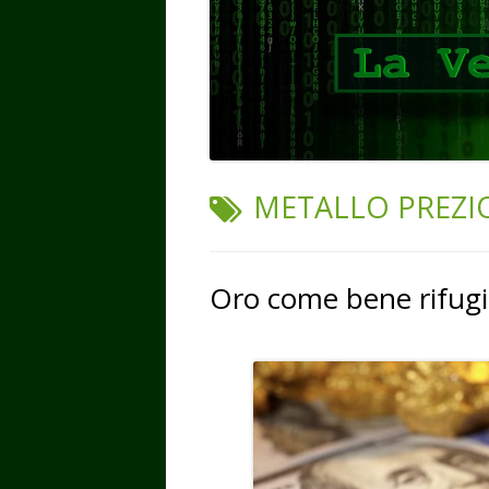
TAG:
METALLO PREZI
Oro come bene rifug