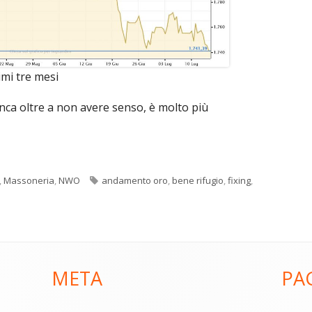
imi tre mesi
anca oltre a non avere senso, è molto più
Tag
,
Massoneria
,
NWO
andamento oro
,
bene rifugio
,
fixing
,
META
PA