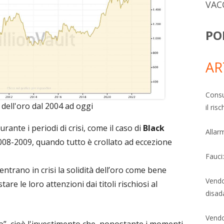
VAC
PO
AR
Consu
dell'oro dal 2004 ad oggi
il ri
urante i periodi di crisi, come il caso di
Black
Allarm
 2008-2009, quando tutto è crollato ad eccezione
Fauci
entrano in crisi la solidità dell’oro come bene
Vendo
tare le loro attenzioni dai titoli rischiosi al
disad
Vendo
io”, cioè l'investimento che, nonostante i momenti