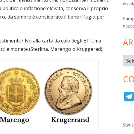
disad
 politica o inflazione elevata, conserva il proprio
oro, da sempre è considerato il bene rifugio per
Parag
nazis
AR
vestimento? No alla carta da culo degli ETF, ma
gotti e monete (Sterlina, Marengo o Kruggerad).
Archi
CO
Stati