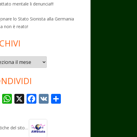
attato mentale li denuncia!!!
onare lo Stato Sionista alla Germania
ta non è reato!
CHIVI
vi
NDIVIDI
T
W
X
F
V
C
el
h
ac
K
o
e
at
e
n
gr
s
b
di
stiche del sito…