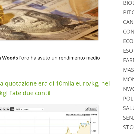
BIO
BIT
CAN
CON
ECO
ESO
n Woods
l’oro ha avuto un rendimento medio
FAR
MAS
MO
a quotazione era di 10mila euro/kg, nel
NW
kg! Fate due conti!
POL
SAL
SEN
STO