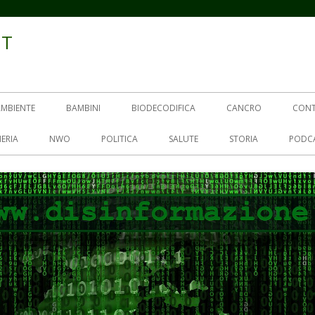
IT
AMBIENTE
BAMBINI
BIODECODIFICA
CANCRO
CON
ERIA
NWO
POLITICA
SALUTE
STORIA
PODC