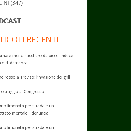
CINI
(347)
DCAST
TICOLI RECENTI
mare meno zucchero da piccoli riduce
schio di demenza
e rosso a Treviso: l’invasione dei grilli
: oltraggio al Congresso
no limonata per strada e un
attato mentale li denuncia!
no limonata per strada e un