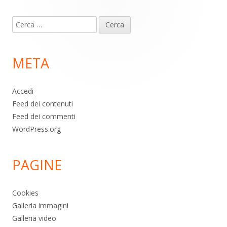
Contenuto
Ricerca
piè
per:
di
META
pagina
Accedi
Feed dei contenuti
Feed dei commenti
WordPress.org
PAGINE
Cookies
Galleria immagini
Galleria video