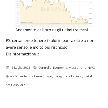
Andamento dell'oro negli ultimi tre mesi
PS: certamente tenere i soldi in banca oltre a non
avere senso, è molto più rischioso!
Disinformazione.it
Pubblicato
Categorie
15 Luglio 2023
Controllo
,
Economia
,
Massoneria
,
NWO
Tag
andamento oro
,
bene rifugio
,
fixing
,
metallo giallo
,
metallo
prezioso
,
oro