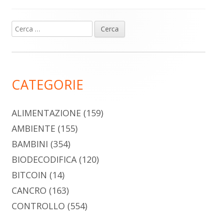
Ricerca
Barra
per:
laterale
principale
CATEGORIE
ALIMENTAZIONE
(159)
AMBIENTE
(155)
BAMBINI
(354)
BIODECODIFICA
(120)
BITCOIN
(14)
CANCRO
(163)
CONTROLLO
(554)