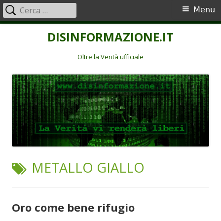
Ricerca
Menu
Menu
per:
principale
Vai
DISINFORMAZIONE.IT
al
contenuto
Oltre la Verità ufficiale
TAG:
METALLO GIALLO
Oro come bene rifugio