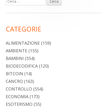
Ricerca
Barra
per:
laterale
principale
CATEGORIE
ALIMENTAZIONE
(159)
AMBIENTE
(155)
BAMBINI
(354)
BIODECODIFICA
(120)
BITCOIN
(14)
CANCRO
(163)
CONTROLLO
(554)
ECONOMIA
(173)
ESOTERISMO
(55)