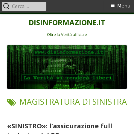
Ricerca
Menu
Menu
per:
principale
Vai
DISINFORMAZIONE.IT
al
contenuto
Oltre la Verità ufficiale
TAG:
MAGISTRATURA DI SINISTRA
«SINISTRO»: l’assicurazione full