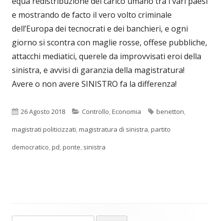
equa redistribuzione del carico umano tra i vari paesi
e mostrando de facto il vero volto criminale
dell’Europa dei tecnocrati e dei banchieri, e ogni
giorno si scontra con maglie rosse, offese pubbliche,
attacchi mediatici, querele da improvvisati eroi della
sinistra, e avvisi di garanzia della magistratura!
Avere o non avere SINISTRO fa la differenza!
Pubblicato
Categorie
Tag
26 Agosto 2018
Controllo
,
Economia
benetton
,
magistrati politicizzati
,
magistratura di sinistra
,
partito
democratico
,
pd
,
ponte
,
sinistra