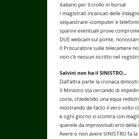
italiano per il crollo in borsa!
I magistrati incaricati delle indag
sequestrare «computer e telefonini
sparire eventuali prove compromet
DUE webcam sul ponte, nonostant
Il Procuratore sulle telecamere 
non c’è nessun iscritto nel registr
Salvini non ha il SINISTRO...
Dall’altra parte la cronaca dimost
Il Ministro sta cercando di impedire
coste, chiedendo una equa redistri
mostrando de facto il vero volto cr
e ogni giorno si scontra con maglie
querele da improvvisati eroi della s
Avere o non avere SINISTRO fa la 