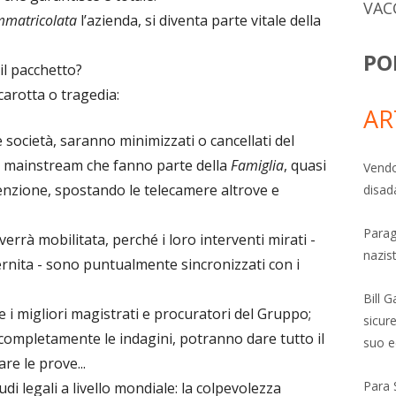
VAC
mmatricolata
l’azienda, si diventa parte vitale della
PO
il pacchetto?
carotta o tragedia:
AR
e società, saranno minimizzati o cancellati del
ali mainstream che fanno parte della
Famiglia
, quasi
Vendo
ttenzione, spostando le telecamere altrove e
disad
Parag
verrà mobilitata, perché i loro interventi mirati -
nazis
ternita - sono puntualmente sincronizzati con i
Bill 
i migliori magistrati e procuratori del Gruppo;
sicure
completamente le indagini, potranno dare tutto il
suo e
re le prove...
Para 
tudi legali a livello mondiale: la colpevolezza