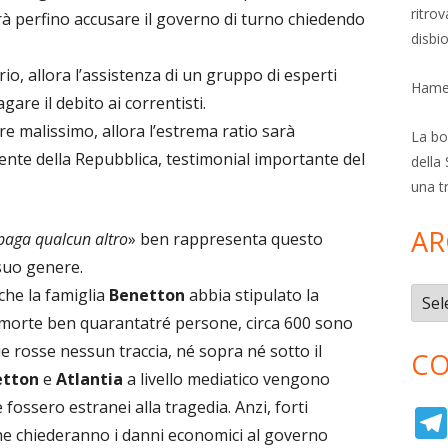
ritro
rà perfino accusare il governo di turno chiedendo
disbi
rio, allora l’assistenza di un gruppo di esperti
Hamer
gare il debito ai correntisti.
re malissimo, allora l’estrema ratio sarà
La bol
dente della Repubblica, testimonial importante del
della 
una t
AR
 paga qualcun altro
» ben rappresenta questo
 suo genere.
che la famiglia
Benetton
abbia stipulato la
Archi
morte ben quarantatré persone, circa 600 sono
e rosse nessun traccia, né sopra né sotto il
CO
etton
e
Atlantia
a livello mediatico vengono
fossero estranei alla tragedia. Anzi, forti
che chiederanno i danni economici al governo