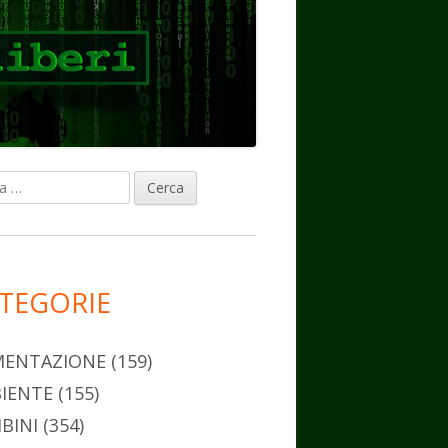
ca
rra
erale
ncipale
TEGORIE
MENTAZIONE
(159)
IENTE
(155)
BINI
(354)