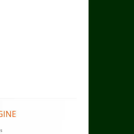
GINE
es