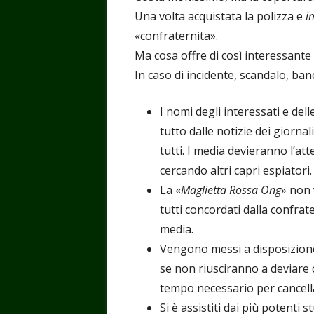
Una volta acquistata la polizza e
i
«confraternita».
Ma cosa offre di così interessante 
In caso di incidente, scandalo, ban
I nomi degli interessati e dell
tutto dalle notizie dei giorn
tutti. I media devieranno l’a
cercando altri capri espiatori.
La «
Maglietta Rossa Ong
» non 
tutti concordati dalla confra
media.
Vengono messi a disposizione 
se non riusciranno a deviare 
tempo necessario per cancella
Si è assistiti dai più potenti s