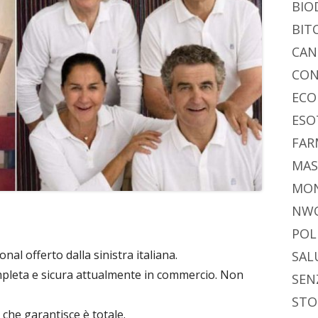
di
BIO
BIT
CAN
CON
ECO
ESO
FAR
MAS
MO
NW
POL
nal offerto dalla sinistra italiana.
SAL
ompleta e sicura attualmente in commercio. Non
SEN
STO
che garantisce è totale.