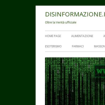
Vai
DISINFORMAZIONE.
al
contenuto
Oltre la Verità ufficiale
Menu
HOME PAGE
ALIMENTAZIONE
principale
ESOTERISMO
FARMACI
MASSON