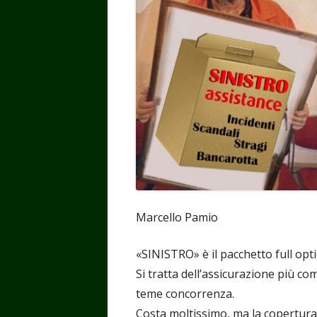
Marcello Pamio
«SINISTRO» è il pacchetto full optio
Si tratta dell’assicurazione più c
teme concorrenza.
Costa moltissimo, ma la copertura 