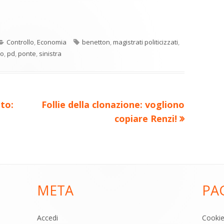
C
re
o
Categorie
Tag
Controllo
,
Economia
benetton
,
magistrati politicizzati
,
n
a
co
,
pd
,
ponte
,
sinistra
di
ova
vi
ra
estra
di
Nuovo
to:
Follie della clonazione: vogliono
articolo:
copiare Renzi!
META
PA
Accedi
Cooki