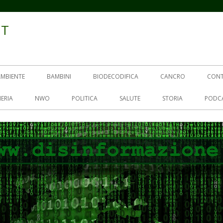
IT
AMBIENTE
BAMBINI
BIODECODIFICA
CANCRO
CON
ERIA
NWO
POLITICA
SALUTE
STORIA
PODC