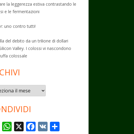
vare la leggerezza estiva contrastando le
osi e le fermentazioni
: uno contro tutti!
la del debito da un trilione di dollari
Silicon Valley. I colossi vi nascondono
ruffa colossale
CHIVI
vi
NDIVIDI
T
W
X
F
V
C