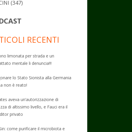
CINI
(347)
DCAST
TICOLI RECENTI
no limonata per strada e un
attato mentale li denuncia!!!
onare lo Stato Sionista alla Germania
ta non è reato!
Gates aveva un’autorizzazione di
zza di altissimo livello, e Fauci era il
ditor privato
Sin: come purificare il microbiota e