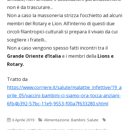
non è da trascurare…
Non a caso la massoneria strizza l’occhietto ad alcuni
membri del Rotary e Lion. All’interno di questi due
circoli filantropici-culturali si prepara il vivaio da cui
scegliere i fratelli...
Non a caso vengono spesso fatti incontri tra il
Grande Oriente d’Italia
e i membri della
Lions e
Rotary.
Tratto da
https://www.corriere.it/salute/malattie_infettive/19_a
prile_05/vaccini-bambini-ci-siamo-ora-tocca-anziani-
6fb4b392-57bc-11e9-9553-f00a7f633280.shtml
Pubblicato
Categorie
Tag
6 Aprile 2019
Alimentazione
,
Bambini
,
Salute