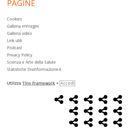
PAGINE
Cookies
Galleria immagini
Galleria video
Link utili
Podcast
Privacy Policy
Scienza e Arte della Salute
Statistiche Disinformazione.it
Utilizza
Tiny Framework
•
Accedi
Home
Alimentazione
Ambiente
Bambini
Bio
Menù
Page
social
Cancro
Controllo
Economia
Eso
link
Farmaci
Massoneria
NWO
Poli