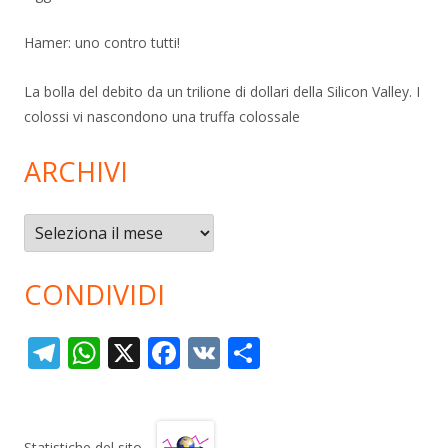
Hamer: uno contro tutti!
La bolla del debito da un trilione di dollari della Silicon Valley. I
colossi vi nascondono una truffa colossale
ARCHIVI
Archivi
CONDIVIDI
T
W
X
F
V
C
el
h
ac
K
o
e
at
e
n