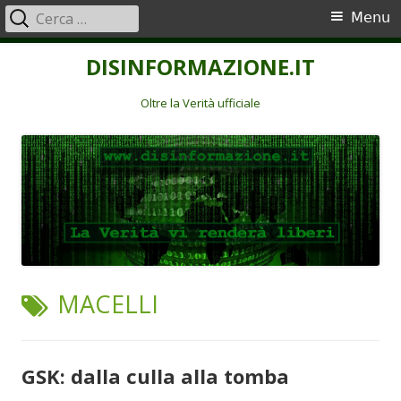
Ricerca
Menu
Menu
per:
principale
Vai
DISINFORMAZIONE.IT
al
contenuto
Oltre la Verità ufficiale
TAG:
MACELLI
GSK: dalla culla alla tomba