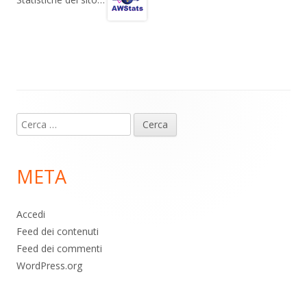
gr
s
b
di
Statistiche del sito…
a
A
o
vi
m
p
o
di
p
k
Contenuto
Ricerca
piè
per:
di
META
pagina
Accedi
Feed dei contenuti
Feed dei commenti
WordPress.org