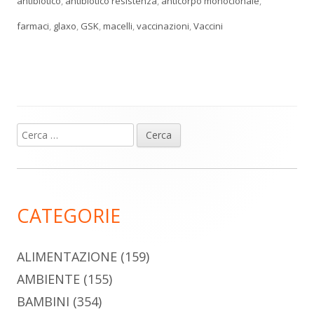
antibiotico
,
antibiotico resistenza
,
anticorpo monoclonale
,
farmaci
,
glaxo
,
GSK
,
macelli
,
vaccinazioni
,
Vaccini
Ricerca
Barra
per:
laterale
principale
CATEGORIE
ALIMENTAZIONE
(159)
AMBIENTE
(155)
BAMBINI
(354)