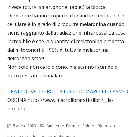
invece (pc, tv, smartphone, tablet) la blocca!
Di recente hanno scoperto che anche il mitocondrio
cellulare è in grado di produrre melatonina quando
viene raggiunto dalla radiazione infrarossa! La cosa
incredibile è che la quantità di melatonina prodotta
dai mitocondri è il 95% di tutta la melatonina
dell’organismo!!!
Non solo non ce lo dicono, ma stanno facendo di
tutto per farci ammalare…
TRATTO DAL LIBRO "LA LUCE" DI MARCELLO PAMIO.
ORDINA https://www.macrolibrarsi.it/libri/__la-
luce.php
Pubblicato
Categorie
Tag
8 Aprile 2023
Ambiente
,
Farmaci
,
Salute
infrarossi
,
luce
,
luce blu
,
luce rossa
,
melatonina