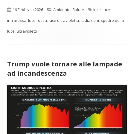
Pubblicato
Categorie
Tag
16 Febbraio 2026
Ambiente
,
Salute
luce
,
luce
infrarossa
,
luce rossa
,
luce ultravioletta
,
radiazioni
,
spettro della
luce
,
ultravioletti
Trump vuole tornare alle lampade
ad incandescenza