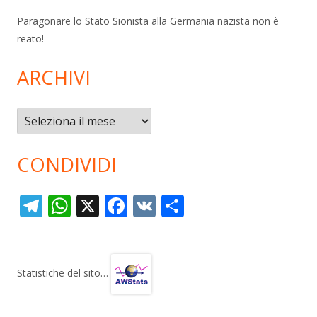
Paragonare lo Stato Sionista alla Germania nazista non è
reato!
ARCHIVI
Archivi
CONDIVIDI
T
W
X
F
V
C
el
h
ac
K
o
e
at
e
n
gr
s
b
di
Statistiche del sito…
a
A
o
vi