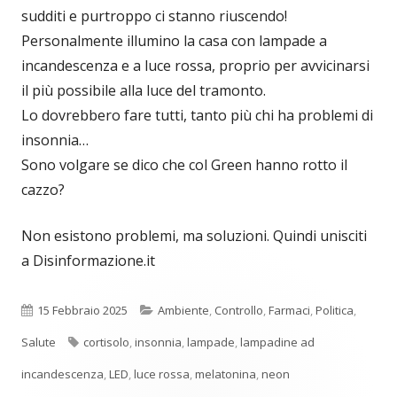
sudditi e purtroppo ci stanno riuscendo!
Personalmente illumino la casa con lampade a
incandescenza e a luce rossa, proprio per avvicinarsi
il più possibile alla luce del tramonto.
Lo dovrebbero fare tutti, tanto più chi ha problemi di
insonnia…
Sono volgare se dico che col Green hanno rotto il
cazzo?
Non esistono problemi, ma soluzioni. Quindi unisciti
a Disinformazione.it
Pubblicato
Categorie
15 Febbraio 2025
Ambiente
,
Controllo
,
Farmaci
,
Politica
,
Tag
Salute
cortisolo
,
insonnia
,
lampade
,
lampadine ad
incandescenza
,
LED
,
luce rossa
,
melatonina
,
neon