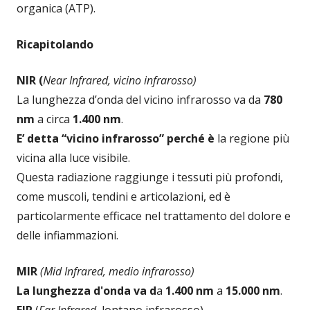
organica (ATP).
Ricapitolando
NIR (
Near Infrared, vicino infrarosso)
La lunghezza d’onda del vicino infrarosso va da
780
nm
a circa
1.400 nm
.
E’ detta “vicino infrarosso” perché è
la regione più
vicina alla luce visibile.
Questa radiazione raggiunge i tessuti più profondi,
come muscoli, tendini e articolazioni, ed è
particolarmente efficace nel trattamento del dolore e
delle infiammazioni.
MIR
(Mid Infrared, medio infrarosso)
La lunghezza d'onda va d
a
1.400 nm
a
15.000 nm
.
FIR
(
Far Infrared
, lontano infrarosso).