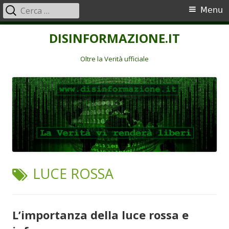
Ricerca
Menu
Menu
per:
principale
Vai
DISINFORMAZIONE.IT
al
contenuto
Oltre la Verità ufficiale
TAG:
LUCE ROSSA
L’importanza della luce rossa e