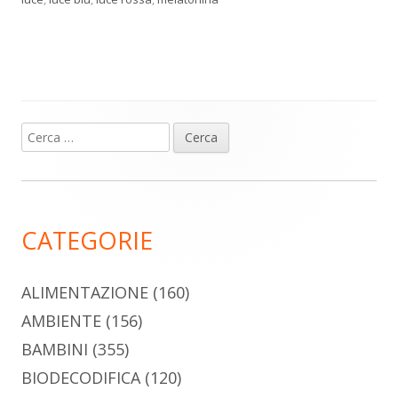
Ricerca
Barra
per:
laterale
principale
CATEGORIE
ALIMENTAZIONE
(160)
AMBIENTE
(156)
BAMBINI
(355)
BIODECODIFICA
(120)