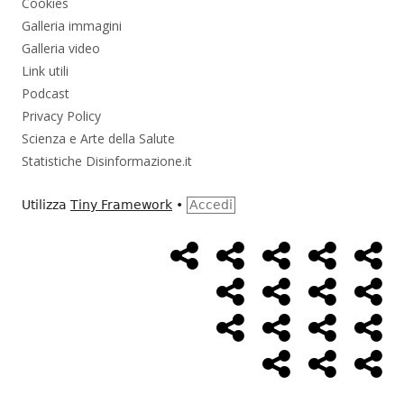
Cookies
Galleria immagini
Galleria video
Link utili
Podcast
Privacy Policy
Scienza e Arte della Salute
Statistiche Disinformazione.it
Utilizza
Tiny Framework
•
Accedi
Home
Alimentazione
Ambiente
Bambini
Bio
Menù
Page
social
Cancro
Controllo
Economia
Eso
link
Farmaci
Massoneria
NWO
Poli
Salute
Storia
Pod