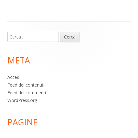
m
p
o
di
p
k
Contenuto
Ricerca
piè
per:
di
META
pagina
Accedi
Feed dei contenuti
Feed dei commenti
WordPress.org
PAGINE