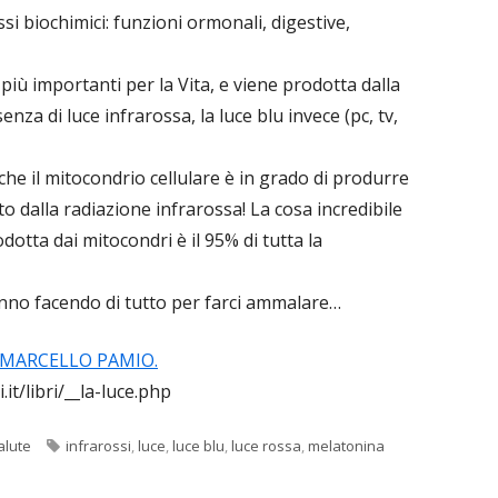
si biochimici: funzioni ormonali, digestive,
iù importanti per la Vita, e viene prodotta dalla
nza di luce infrarossa, la luce blu invece (pc, tv,
e il mitocondrio cellulare è in grado di produrre
 dalla radiazione infrarossa! La cosa incredibile
dotta dai mitocondri è il 95% di tutta la
nno facendo di tutto per farci ammalare…
I MARCELLO PAMIO.
t/libri/__la-luce.php
Tag
alute
infrarossi
,
luce
,
luce blu
,
luce rossa
,
melatonina