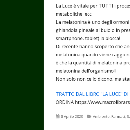
La Luce è vitale per TUTTI i proces
metaboliche, ecc.
La melatonina è uno degli ormoni p
ghiandola pineale al buio o in prese
smartphone, tablet) la blocca!
Di recente hanno scoperto che anch
melatonina quando viene raggiunto
è che la quantità di melatonina pro
melatonina dell’organismo!!!
Non solo non ce lo dicono, ma sta
TRATTO DAL LIBRO "LA LUCE" D
ORDINA https://www.macrolibrarsi.i
Pubblicato
Categorie
8 Aprile 2023
Ambiente
,
Farmaci
,
S