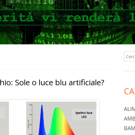
Ricer
Ba
per:
lat
hio: Sole o luce blu artificiale?
pri
CA
ALI
AMB
BAM