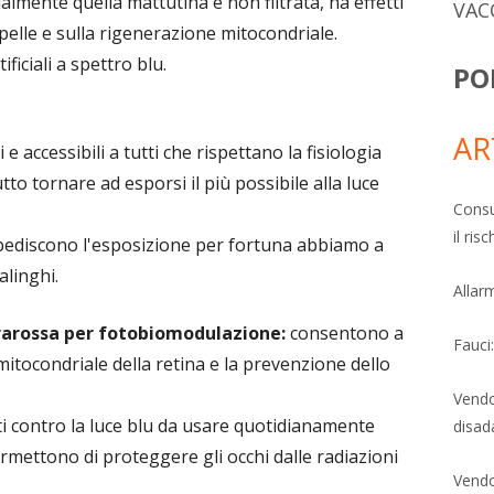
ialmente quella mattutina e non filtrata, ha effetti
VAC
a pelle e sulla rigenerazione mitocondriale.
tificiali a spettro blu.
PO
AR
 accessibili a tutti che rispettano la fisiologia
utto tornare ad esporsi il più possibile alla luce
Consu
il ri
mpediscono l'esposizione per fortuna abbiamo a
alinghi.
Allarm
rarossa per fotobiomodulazione:
consentono a
Fauci
mitocondriale della retina e la prevenzione dello
Vendo
nti contro la luce blu da usare quotidianamente
disad
Permettono di proteggere gli occhi dalle radiazioni
Vendo