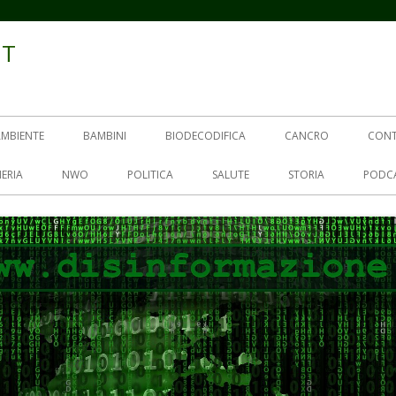
IT
AMBIENTE
BAMBINI
BIODECODIFICA
CANCRO
CON
ERIA
NWO
POLITICA
SALUTE
STORIA
PODC