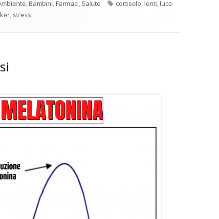
Tag
Ambiente
,
Bambini
,
Farmaci
,
Salute
cortisolo
,
lenti
,
luce
cker
,
stress
si