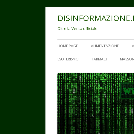
Vai
DISINFORMAZIONE.
al
contenuto
Oltre la Verità ufficiale
Menu
HOME PAGE
ALIMENTAZIONE
principale
ESOTERISMO
FARMACI
MASSON