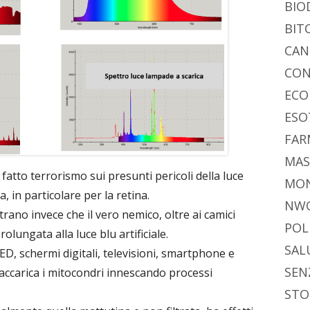
BIO
BIT
CAN
CON
ECO
ESO
FAR
MAS
fatto terrorismo sui presunti pericoli della luce
MO
ta, in particolare per la retina.
NW
rano invece che il vero nemico, oltre ai camici
POL
rolungata alla luce blu artificiale.
SAL
D, schermi digitali, televisioni, smartphone e
SEN
ccarica i mitocondri innescando processi
STO