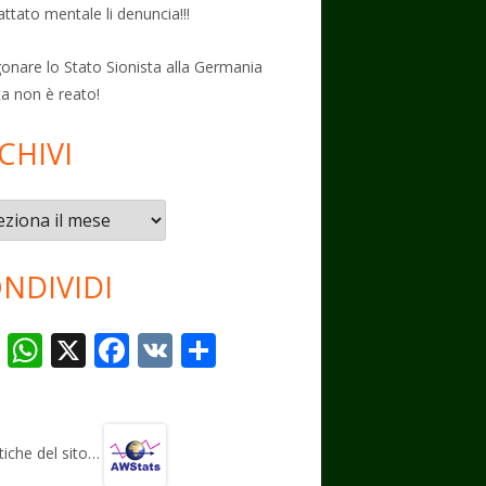
attato mentale li denuncia!!!
onare lo Stato Sionista alla Germania
ta non è reato!
CHIVI
vi
NDIVIDI
T
W
X
F
V
C
el
h
ac
K
o
e
at
e
n
gr
s
b
di
stiche del sito…