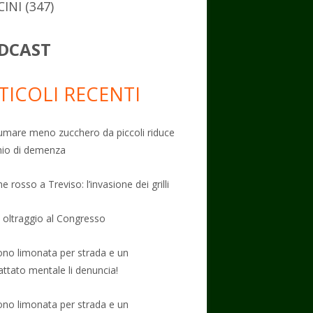
CINI
(347)
DCAST
TICOLI RECENTI
mare meno zucchero da piccoli riduce
schio di demenza
e rosso a Treviso: l’invasione dei grilli
: oltraggio al Congresso
no limonata per strada e un
attato mentale li denuncia!
no limonata per strada e un