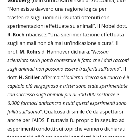
Goldberg
(dell’Istituto Karolinska di Stoccolma) dice:
“Non esiste davvero una ragione logica per
trasferire sugli uomini i risultati ottenuti con
sperimentazioni effettuate su animali”. Il Nobel dott.
R. Koch
ribadisce: “Una sperimentazione effettuata
sugli animali non dà mai un’indicazione sicura”. Il
prof.
M. Rohrs
di Hannover dichiara: “
Nessun
scienziato serio potrà contestare il fatto che i dati raccolti
sugli animali non possono essere trasferiti sull’uomo
”. Il
dott.
H. Stiller
afferma: “
L’odierna ricerca sul cancro è il
capitolo più vergognoso e triste: sono state sperimentate
con successo sugli animali più di 300.000 sostanze e
6.000 farmaci anticancro e tutti questi esperimenti sono
falliti sull’uomo
”. Qualcosa di simile c’è da aspettarsi
anche per l’AIDS. E tuttavia fu proprio in seguito ad
esperimenti condotti sui topi che vennero dichiarati