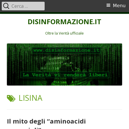
Ricerca
Menu
Menu
per:
principale
Vai
DISINFORMAZIONE.IT
al
contenuto
Oltre la Verità ufficiale
TAG:
LISINA
Il mito degli “aminoacidi