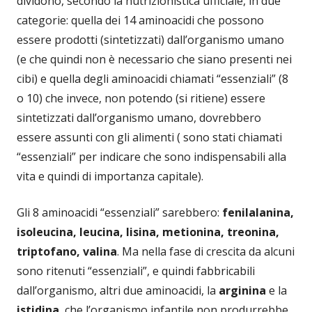
dividono, secondo la nutrizionistica ufficiale, in due
categorie: quella dei 14 aminoacidi che possono
essere prodotti (sintetizzati) dall’organismo umano
(e che quindi non è necessario che siano presenti nei
cibi) e quella degli aminoacidi chiamati “essenziali” (8
o 10) che invece, non potendo (si ritiene) essere
sintetizzati dall’organismo umano, dovrebbero
essere assunti con gli alimenti ( sono stati chiamati
“essenziali” per indicare che sono indispensabili alla
vita e quindi di importanza capitale).
Gli 8 aminoacidi “essenziali” sarebbero:
fenilalanina,
isoleucina, leucina, lisina, metionina, treonina,
triptofano, valina
. Ma nella fase di crescita da alcuni
sono ritenuti “essenziali”, e quindi fabbricabili
dall’organismo, altri due aminoacidi, la
arginina
e la
istidina
, che l’organismo infantile non produrrebbe