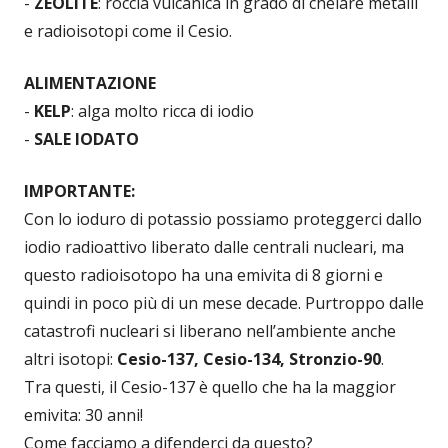
-
ZEOLITE
: roccia vulcanica in grado di chelare metalli
e radioisotopi come il Cesio.
ALIMENTAZIONE
-
KELP
: alga molto ricca di iodio
-
SALE IODATO
IMPORTANTE:
Con lo ioduro di potassio possiamo proteggerci dallo
iodio radioattivo liberato dalle centrali nucleari, ma
questo radioisotopo ha una emivita di 8 giorni e
quindi in poco più di un mese decade. Purtroppo dalle
catastrofi nucleari si liberano nell’ambiente anche
altri isotopi:
Cesio-137, Cesio-134, Stronzio-90
.
Tra questi, il Cesio-137 è quello che ha la maggior
emivita: 30 anni!
Come facciamo a difenderci da questo?