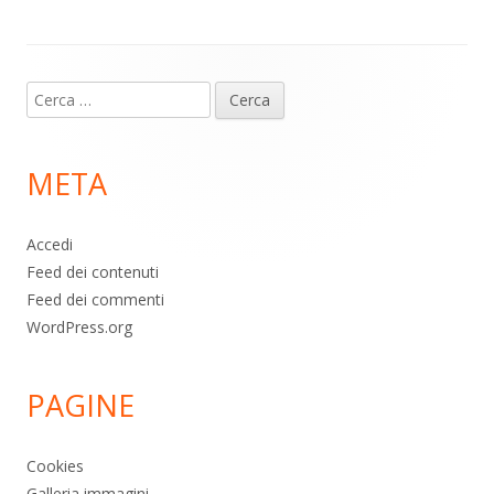
p
k
Contenuto
Ricerca
piè
per:
di
META
pagina
Accedi
Feed dei contenuti
Feed dei commenti
WordPress.org
PAGINE
Cookies
Galleria immagini