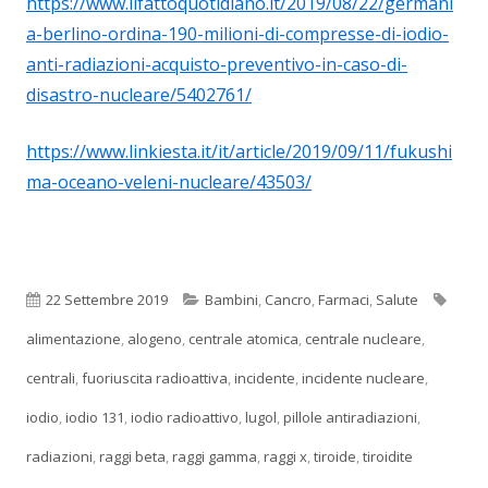
https://www.ilfattoquotidiano.it/2019/08/22/germani
a-berlino-ordina-190-milioni-di-compresse-di-iodio-
anti-radiazioni-acquisto-preventivo-in-caso-di-
disastro-nucleare/5402761/
https://www.linkiesta.it/it/article/2019/09/11/fukushi
ma-oceano-veleni-nucleare/43503/
Pubblicato
Categorie
Tag
22 Settembre 2019
Bambini
,
Cancro
,
Farmaci
,
Salute
alimentazione
,
alogeno
,
centrale atomica
,
centrale nucleare
,
centrali
,
fuoriuscita radioattiva
,
incidente
,
incidente nucleare
,
iodio
,
iodio 131
,
iodio radioattivo
,
lugol
,
pillole antiradiazioni
,
radiazioni
,
raggi beta
,
raggi gamma
,
raggi x
,
tiroide
,
tiroidite