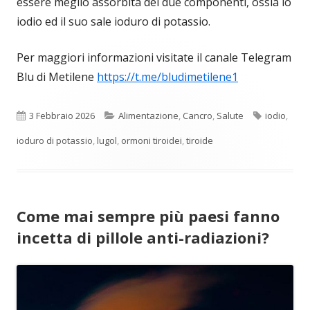
essere meglio assorbita dei due componenti, ossia lo
iodio ed il suo sale ioduro di potassio.
Per maggiori informazioni visitate il canale Telegram
Blu di Metilene
https://t.me/bludimetilene1
Pubblicato
Categorie
Tag
3 Febbraio 2026
Alimentazione
,
Cancro
,
Salute
iodio
,
ioduro di potassio
,
lugol
,
ormoni tiroidei
,
tiroide
Come mai sempre più paesi fanno
incetta di pillole anti-radiazioni?