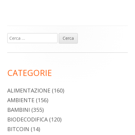
Ricerca
Barra
per:
laterale
principale
CATEGORIE
ALIMENTAZIONE
(160)
AMBIENTE
(156)
BAMBINI
(355)
BIODECODIFICA
(120)
BITCOIN
(14)