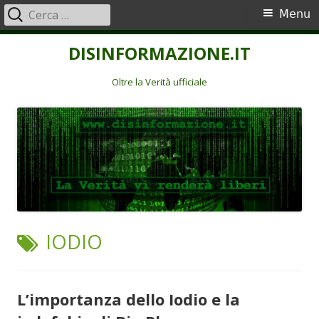
Ricerca
Menu
Menu
per:
principale
Vai
DISINFORMAZIONE.IT
al
contenuto
Oltre la Verità ufficiale
TAG:
IODIO
L’importanza dello Iodio e la