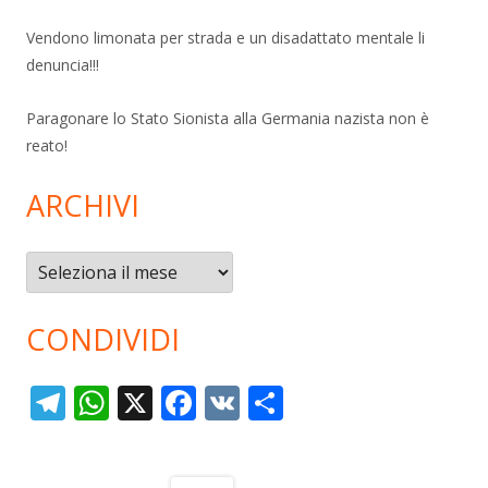
Vendono limonata per strada e un disadattato mentale li
denuncia!!!
Paragonare lo Stato Sionista alla Germania nazista non è
reato!
ARCHIVI
Archivi
CONDIVIDI
T
W
X
F
V
C
el
h
ac
K
o
e
at
e
n