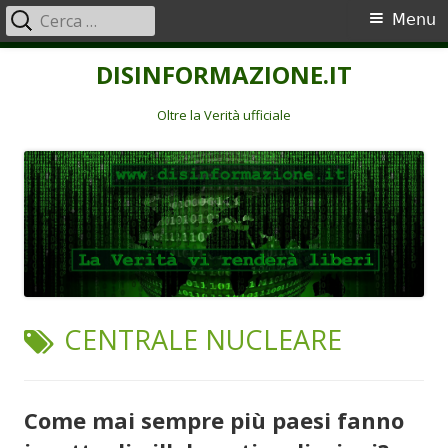
Ricerca
Menu
Menu
per:
principale
Vai
DISINFORMAZIONE.IT
al
contenuto
Oltre la Verità ufficiale
TAG:
CENTRALE NUCLEARE
Come mai sempre più paesi fanno