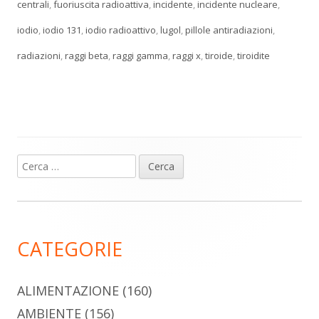
centrali
,
fuoriuscita radioattiva
,
incidente
,
incidente nucleare
,
iodio
,
iodio 131
,
iodio radioattivo
,
lugol
,
pillole antiradiazioni
,
radiazioni
,
raggi beta
,
raggi gamma
,
raggi x
,
tiroide
,
tiroidite
Ricerca
Barra
per:
laterale
principale
CATEGORIE
ALIMENTAZIONE
(160)
AMBIENTE
(156)