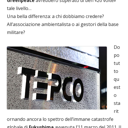
Greenpeace
avrebbero superato di ben «20 volte»
tale livello…
Una bella differenza: a chi dobbiamo credere?
All’associazione ambientalista o ai gestori della base
militare?
Do
po
tut
to
qu
est
o
sta
rit
ornando ancora lo spettro dell’immane catastrofe
globale di
Fukushima
avvenuta l’11 marzo del 2011. Il