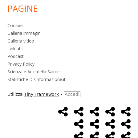
PAGINE
Cookies
Galleria immagini
Galleria video
Link utili
Podcast
Privacy Policy
Scienza e Arte della Salute
Statistiche Disinformazione.it
Utilizza
Tiny Framework
•
Accedi
Home
Alimentazione
Ambiente
Bambini
Bio
Menù
Page
social
Cancro
Controllo
Economia
Eso
link
Farmaci
Massoneria
NWO
Poli