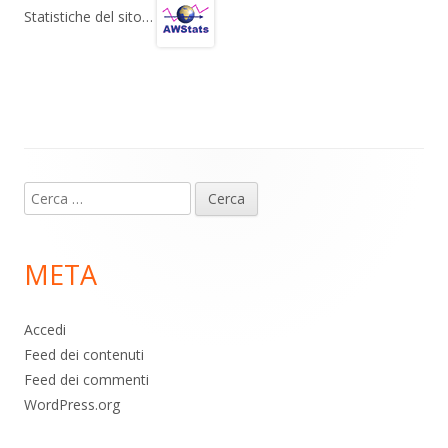
gr
s
b
di
Statistiche del sito…
a
A
o
vi
m
p
o
di
p
k
Contenuto
Ricerca
piè
per:
di
META
pagina
Accedi
Feed dei contenuti
Feed dei commenti
WordPress.org