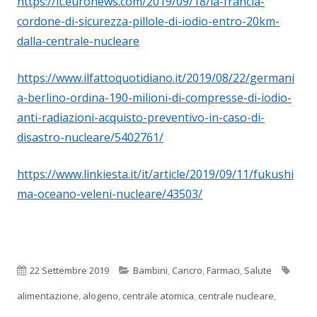
https://it.euronews.com/2019/09/18/la-francia-
cordone-di-sicurezza-pillole-di-iodio-entro-20km-
dalla-centrale-nucleare
https://www.ilfattoquotidiano.it/2019/08/22/germani
a-berlino-ordina-190-milioni-di-compresse-di-iodio-
anti-radiazioni-acquisto-preventivo-in-caso-di-
disastro-nucleare/5402761/
https://www.linkiesta.it/it/article/2019/09/11/fukushi
ma-oceano-veleni-nucleare/43503/
Pubblicato
Categorie
Tag
22 Settembre 2019
Bambini
,
Cancro
,
Farmaci
,
Salute
alimentazione
,
alogeno
,
centrale atomica
,
centrale nucleare
,