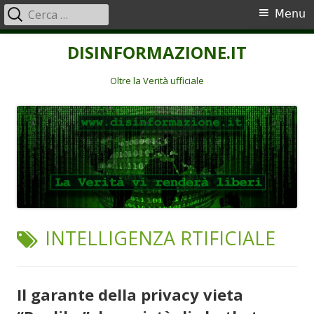
Ricerca
Menu
Menu
per:
principale
Vai
DISINFORMAZIONE.IT
al
contenuto
Oltre la Verità ufficiale
TAG:
INTELLIGENZA RTIFICIALE
Il garante della privacy vieta