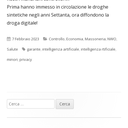
Prima hanno immesso in circolazione le droghe
sintetiche negli anni Settanta, ora diffondono la
droga digitale!
Pubblicato
Categorie
7 Febbraio 2023
Controllo
,
Economia
,
Massoneria
,
NWO
,
Tag
Salute
garante
,
intelligenza artificiale
,
intelligenza rtificiale
,
minori
,
privacy
Ricerca
Barra
per:
laterale