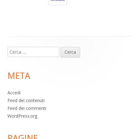
a
A
o
vi
m
p
o
di
p
k
Contenuto
Ricerca
piè
per:
di
META
pagina
Accedi
Feed dei contenuti
Feed dei commenti
WordPress.org
PAGINE