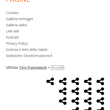
Cookies
Galleria immagini
Galleria video
Link utili
Podcast
Privacy Policy
Scienza e Arte della Salute
Statistiche Disinformazione.it
Utilizza
Tiny Framework
•
Accedi
Home
Alimentazione
Ambiente
Bambini
Bio
Menù
Page
social
Cancro
Controllo
Economia
Eso
link
Farmaci
Massoneria
NWO
Poli
Salute
Storia
Pod