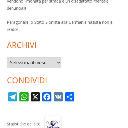
Vendono limonata per strada e un disadattato mentale li
denuncia!!!
Paragonare lo Stato Sionista alla Germania nazista non è
reato!
ARCHIVI
Archivi
CONDIVIDI
T
W
X
F
V
C
el
h
ac
K
o
e
at
e
n
gr
s
b
di
Statistiche del sito…