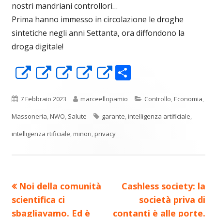
nostri mandriani controllori…
Prima hanno immesso in circolazione le droghe
sintetiche negli anni Settanta, ora diffondono la
droga digitale!
C
Apre
Apre
Apre
Apre
Apre
o
in
in
in
in
in
n
una
una
una
una
una
Pubblicato
Autore
Categorie
7 Febbraio 2023
marceellopamio
Controllo
,
Economia
,
di
nuova
nuova
nuova
nuova
nuova
Tag
Massoneria
,
NWO
,
Salute
garante
,
intelligenza artificiale
,
vi
finestra
finestra
finestra
finestra
finestra
intelligenza rtificiale
,
minori
,
privacy
di
Precedente
Nuovo
Noi della comunità
Cashless society: la
Navigazione
articolo:
articolo:
scientifica ci
società priva di
articoli
sbagliavamo. Ed è
contanti è alle porte.