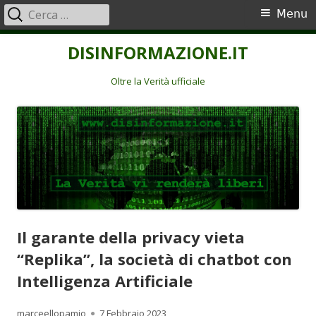
Ricerca
Menu
Menu
per:
principale
Vai
DISINFORMAZIONE.IT
al
contenuto
Oltre la Verità ufficiale
Il garante della privacy vieta
“Replika”, la società di chatbot con
Intelligenza Artificiale
Autore
Pubblicato
marceellopamio
7 Febbraio 2023