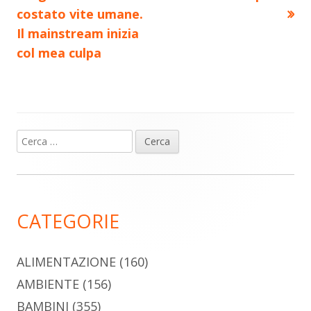
costato vite umane.
Il mainstream inizia
col mea culpa
Ricerca
Barra
per:
laterale
principale
CATEGORIE
ALIMENTAZIONE
(160)
AMBIENTE
(156)
BAMBINI
(355)