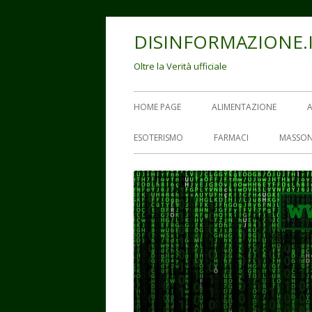
Vai
DISINFORMAZIONE.
al
contenuto
Oltre la Verità ufficiale
Menu
HOME PAGE
ALIMENTAZIONE
principale
ESOTERISMO
FARMACI
MASSON