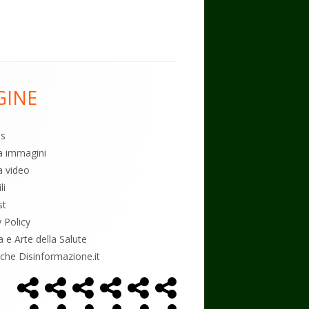
GINE
es
ia immagini
a video
li
st
y Policy
a e Arte della Salute
tiche Disinformazione.it
Home
Alimentazione
Ambiente
Bambini
Biodecodifica
Cancro
Menù
Page
social
Controllo
Economia
Esoterismo
Farmaci
Massoneria
NWO