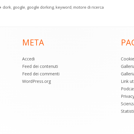
Tag
dork
,
google
,
google dorking
,
keyword
,
motore di ricerca
META
PA
Accedi
Cooki
Feed dei contenuti
Galler
Feed dei commenti
Galleri
WordPress.org
Link uti
Podca
Privac
Scienz
Statis