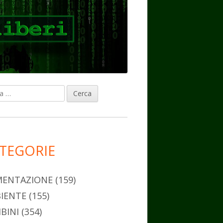
ca
rra
erale
ncipale
TEGORIE
MENTAZIONE
(159)
IENTE
(155)
BINI
(354)