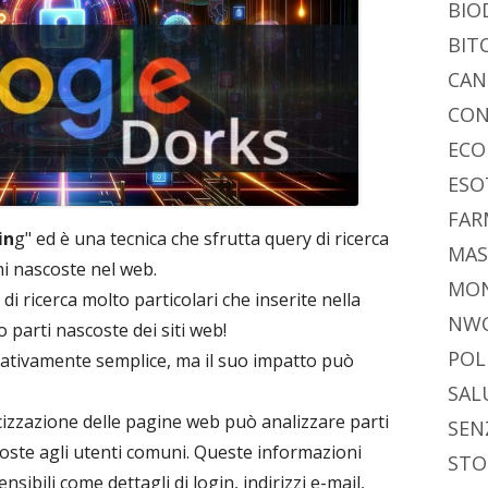
BIO
BIT
CAN
CON
ECO
ESO
FAR
in
g" ed è una tecnica che sfrutta query di ricerca
MAS
i nascoste nel web.
MO
 di ricerca molto particolari che inserite nella
NW
o parti nascoste dei siti web!
POL
elativamente semplice, ma il suo impatto può
SAL
cizzazione delle pagine web può analizzare parti
SEN
oste agli utenti comuni. Queste informazioni
STO
sibili come dettagli di login, indirizzi e-mail,