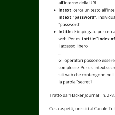
all'interno della URL
Intext:
cerca un testo all'int
intext:"password"
, individu
"password"
Intitle:
è impiegato per cercar
web. Per es.
intitle:"index o
l'accesso libero.
…
Gli operatori possono essere 
complesse. Per es. intext:secr
siti web che contengono nell'
la parola "secret"!
Tratto da "Hacker Journal", n. 27
Cosa aspetti, unisciti al Canale T