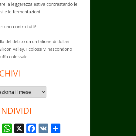
vare la leggerezza estiva contrastando le
osi e le fermentazioni
: uno contro tutti!
la del debito da un trilione di dollari
Silicon Valley. I colossi vi nascondono
ruffa colossale
CHIVI
vi
NDIVIDI
T
W
X
F
V
C