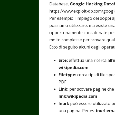
Database,
Google Hacking Data
https://www.exploit-db.com/goog
Per esempio l'impiego dei doppi api
possiamo utilizzare, ma esiste una
opportunamente concatenate posso
molto complesse per scovare qual
Ecco di seguito alcuni degli opera
Site:
effettua una ricerca all'i
wikipedia.com
Filetype:
cerca tipi di file spec
PDF
Link:
per scovare pagine che s
link:wikipedia.com
Inurl:
può essere utilizzato pe
una pagina. Per es.
inurl:ema