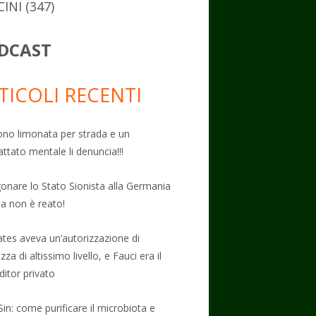
CINI
(347)
DCAST
TICOLI RECENTI
no limonata per strada e un
attato mentale li denuncia!!!
onare lo Stato Sionista alla Germania
ta non è reato!
Gates aveva un’autorizzazione di
zza di altissimo livello, e Fauci era il
ditor privato
Sin: come purificare il microbiota e