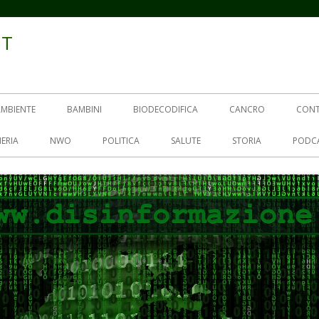
IT
AMBIENTE
BAMBINI
BIODECODIFICA
CANCRO
CON
ERIA
NWO
POLITICA
SALUTE
STORIA
PODC