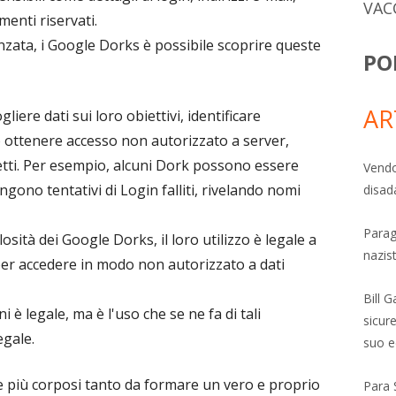
VAC
enti riservati.
nzata, i Google Dorks è possibile scoprire queste
PO
AR
liere dati sui loro obiettivi, identificare
no ottenere accesso non autorizzato a server,
tetti. Per esempio, alcuni Dork possono essere
Vendo
engono tentativi di Login falliti, rivelando nomi
disad
Parag
sità dei Google Dorks, il loro utilizzo è legale a
nazis
er accedere in modo non autorizzato a dati
Bill 
i è legale, ma è l'uso che se ne fa di tali
sicure
egale.
suo e
 più corposi tanto da formare un vero e proprio
Para 