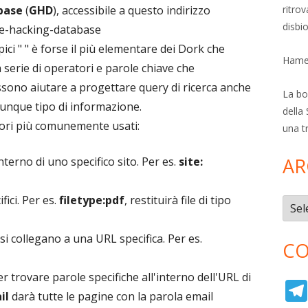
ritro
base
(
GHD
), accessibile a questo indirizzo
disbi
le-hacking-database
ci " " è forse il più elementare dei Dork che
Hamer
 serie di operatori e parole chiave che
no aiutare a progettare query di ricerca anche
La bol
unque tipo di informazione.
della 
tori più comunemente usati:
una t
AR
nterno di uno specifico sito. Per es.
site:
ifici. Per es.
filetype:pdf
, restituirà file di tipo
Archi
i collegano a una URL specifica. Per es.
CO
r trovare parole specifiche all'interno dell'URL di
il
darà tutte le pagine con la parola email