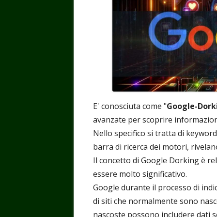
E' conosciuta come "
Google-Dork
avanzate per scoprire informazion
Nello specifico si tratta di keyword
barra di ricerca dei motori, rivelan
Il concetto di Google Dorking è r
essere molto significativo.
Google durante il processo di indi
di siti che normalmente sono nasc
nascoste possono includere dati sen