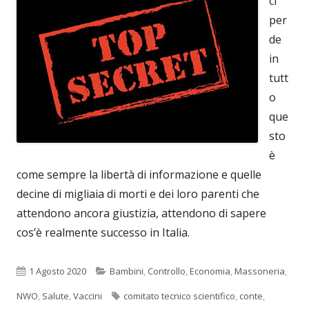
ci
per
de
in
tutt
o
que
sto
è
come sempre la libertà di informazione e quelle
decine di migliaia di morti e dei loro parenti che
attendono ancora giustizia, attendono di sapere
cos’è realmente successo in Italia.
Pubblicato
Categorie
1 Agosto 2020
Bambini
,
Controllo
,
Economia
,
Massoneria
,
Tag
NWO
,
Salute
,
Vaccini
comitato tecnico scientifico
,
conte
,