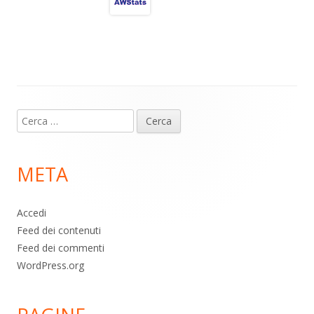
a
A
o
vi
m
p
o
di
p
k
Contenuto
Ricerca
piè
per:
di
META
pagina
Accedi
Feed dei contenuti
Feed dei commenti
WordPress.org