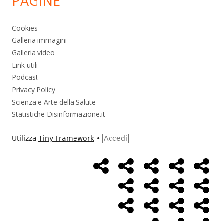
PAGINE
Cookies
Galleria immagini
Galleria video
Link utili
Podcast
Privacy Policy
Scienza e Arte della Salute
Statistiche Disinformazione.it
Utilizza
Tiny Framework
•
Accedi
Home
Alimentazione
Ambiente
Bambini
Bio
Menù
Page
social
Cancro
Controllo
Economia
Eso
link
Farmaci
Massoneria
NWO
Poli
Salute
Storia
Pod