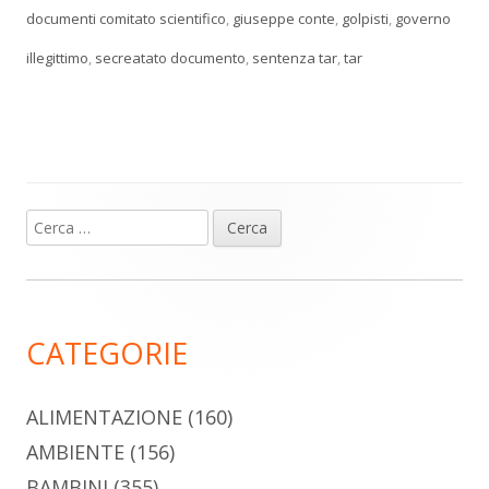
documenti comitato scientifico
,
giuseppe conte
,
golpisti
,
governo
illegittimo
,
secreatato documento
,
sentenza tar
,
tar
Ricerca
Barra
per:
laterale
principale
CATEGORIE
ALIMENTAZIONE
(160)
AMBIENTE
(156)
BAMBINI
(355)