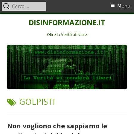
Ricerca
Menu
Menu
per:
principale
Vai
DISINFORMAZIONE.IT
al
contenuto
Oltre la Verità ufficiale
TAG:
GOLPISTI
Non vogliono che sappiamo le