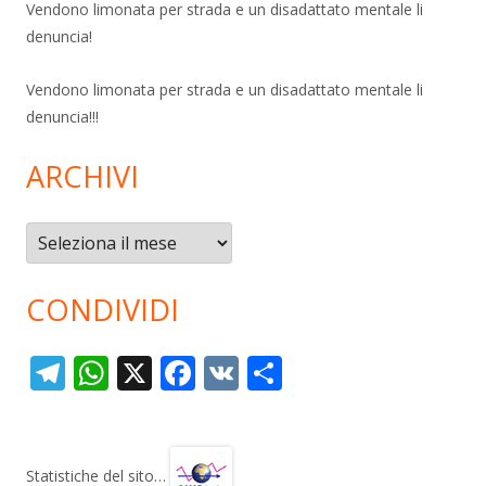
Vendono limonata per strada e un disadattato mentale li
denuncia!
Vendono limonata per strada e un disadattato mentale li
denuncia!!!
ARCHIVI
Archivi
CONDIVIDI
T
W
X
F
V
C
el
h
ac
K
o
e
at
e
n
gr
s
b
di
Statistiche del sito…