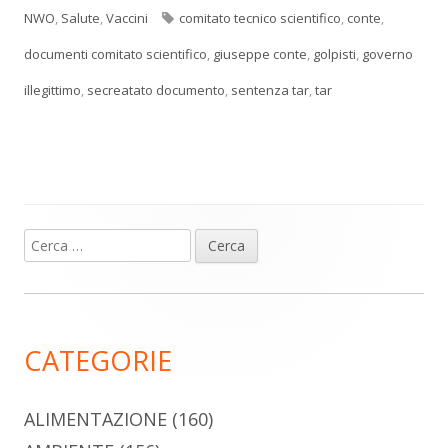
Tag
NWO
,
Salute
,
Vaccini
comitato tecnico scientifico
,
conte
,
documenti comitato scientifico
,
giuseppe conte
,
golpisti
,
governo
illegittimo
,
secreatato documento
,
sentenza tar
,
tar
Ricerca
Barra
per:
laterale
principale
CATEGORIE
ALIMENTAZIONE
(160)