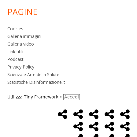
PAGINE
Cookies
Galleria immagini
Galleria video
Link utili
Podcast
Privacy Policy
Scienza e Arte della Salute
Statistiche Disinformazione.it
Utilizza
Tiny Framework
•
Accedi
Home
Alimentazione
Ambiente
Bambini
Bio
Menù
Page
social
Cancro
Controllo
Economia
Eso
link
Farmaci
Massoneria
NWO
Poli