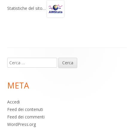
gr
s
b
di
Statistiche del sito…
a
A
o
vi
m
p
o
di
p
k
Contenuto
Ricerca
piè
per:
di
META
pagina
Accedi
Feed dei contenuti
Feed dei commenti
WordPress.org