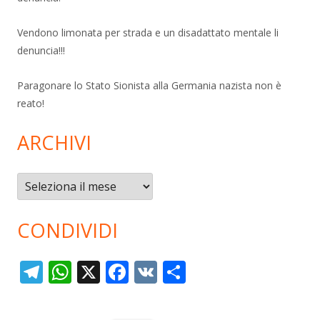
Vendono limonata per strada e un disadattato mentale li
denuncia!!!
Paragonare lo Stato Sionista alla Germania nazista non è
reato!
ARCHIVI
Archivi
CONDIVIDI
T
W
X
F
V
C
el
h
ac
K
o
e
at
e
n