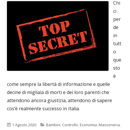
Chi
ci
per
de
in
tutt
o
que
sto
è
come sempre la libertà di informazione e quelle
decine di migliaia di morti e dei loro parenti che
attendono ancora giustizia, attendono di sapere
cos’è realmente successo in Italia.
Pubblicato
Categorie
1 Agosto 2020
Bambini
,
Controllo
,
Economia
,
Massoneria
,