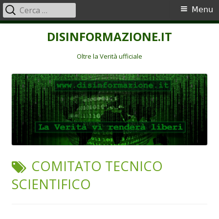
Ricerca
Menu
Menu
per:
principale
Vai
DISINFORMAZIONE.IT
al
contenuto
Oltre la Verità ufficiale
TAG:
COMITATO TECNICO
SCIENTIFICO