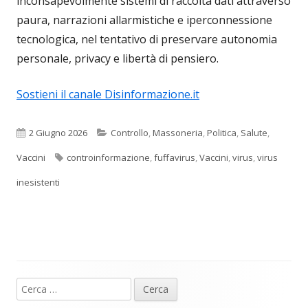
inconsapevolmente sistemi di raccolta dati attraverso
paura, narrazioni allarmistiche e iperconnessione
tecnologica, nel tentativo di preservare autonomia
personale, privacy e libertà di pensiero.
Sostieni il canale Disinformazione.it
Pubblicato
Categorie
2 Giugno 2026
Controllo
,
Massoneria
,
Politica
,
Salute
,
Tag
Vaccini
controinformazione
,
fuffavirus
,
Vaccini
,
virus
,
virus
inesistenti
Ricerca
Barra
per: