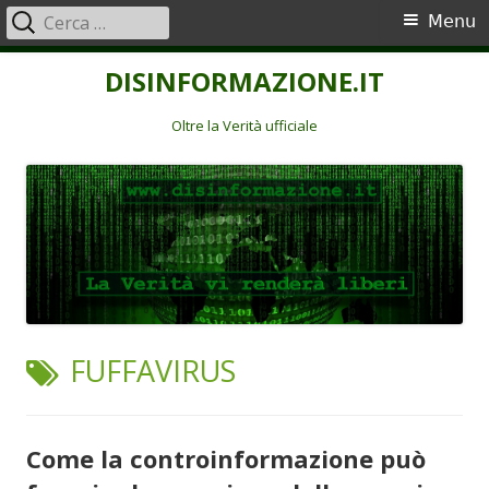
Ricerca
Menu
Menu
per:
principale
Vai
DISINFORMAZIONE.IT
al
contenuto
Oltre la Verità ufficiale
TAG:
FUFFAVIRUS
Come la controinformazione può