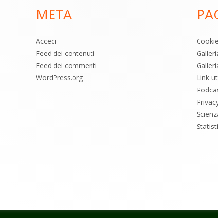
META
PA
Accedi
Cooki
Feed dei contenuti
Galler
Feed dei commenti
Galleri
WordPress.org
Link uti
Podca
Privac
Scienz
Statis