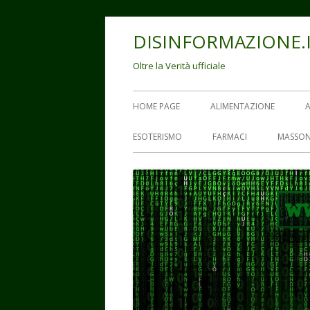
Vai
DISINFORMAZIONE.
al
contenuto
Oltre la Verità ufficiale
Menu
HOME PAGE
ALIMENTAZIONE
principale
ESOTERISMO
FARMACI
MASSON