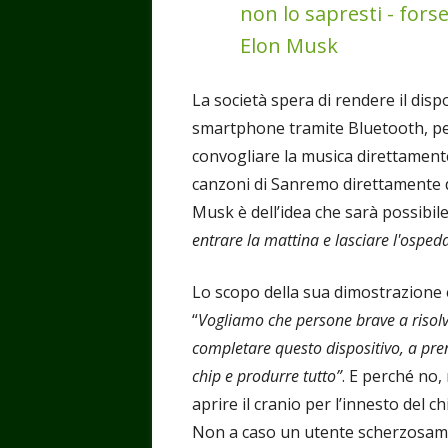
non lo sapresti - forse
Elon Musk
La società spera di rendere il dis
smartphone tramite Bluetooth, per
convogliare la musica direttamente
canzoni di Sanremo direttamente d
Musk è dell’idea che sarà possibile
entrare la mattina e lasciare l'osped
Lo scopo della sua dimostrazione 
“
Vogliamo che persone brave a risolve
completare questo dispositivo, a prend
chip e produrre tutto”
. E perché no
aprire il cranio per l’innesto del ch
Non a caso un utente scherzosamen