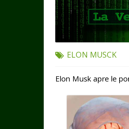
TAG:
ELON MUSCK
Elon Musk apre le p