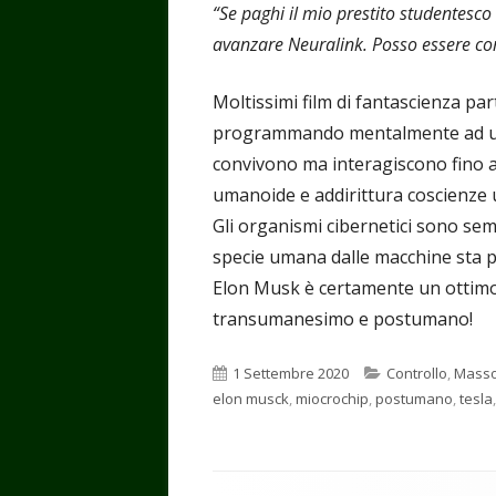
“Se paghi il mio prestito studentesco e
avanzare Neuralink. Posso essere c
Moltissimi film di fantascienza pa
programmando mentalmente ad un 
convivono ma interagiscono fino a 
umanoide e addirittura coscienze
Gli organismi cibernetici sono sem
specie umana dalle macchine sta p
Elon Musk è certamente un ottimo
transumanesimo e postumano!
Pubblicato
Categorie
1 Settembre 2020
Controllo
,
Masso
elon musck
,
miocrochip
,
postumano
,
tesla
Contenuto