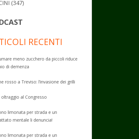
CINI
(347)
DCAST
TICOLI RECENTI
mare meno zucchero da piccoli riduce
schio di demenza
e rosso a Treviso: l’invasione dei grilli
: oltraggio al Congresso
no limonata per strada e un
attato mentale li denuncia!
no limonata per strada e un