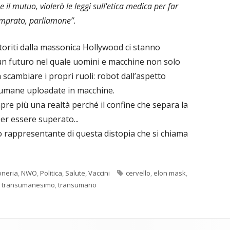
 il mutuo, violerò le leggi sull'etica medica per far
omprato, parliamone”.
rtoriti dalla massonica Hollywood ci stanno
futuro nel quale uomini e macchine non solo
scambiare i propri ruoli: robot dall’aspetto
 umane uploadate in macchine.
pre più una realtà perché il confine che separa la
er essere superato...
 rappresentante di questa distopia che si chiama
Tag
neria
,
NWO
,
Politica
,
Salute
,
Vaccini
cervello
,
elon mask
,
,
transumanesimo
,
transumano