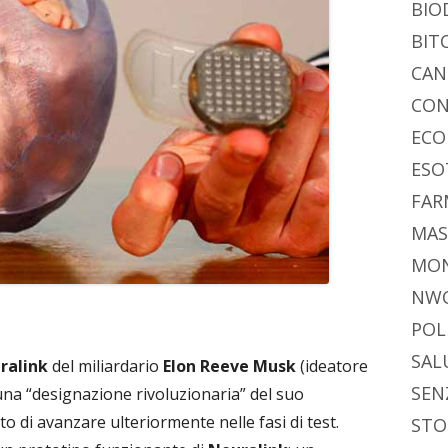
BIO
BIT
CAN
CON
ECO
ESO
FAR
MAS
MO
NW
POL
SAL
ralink
del miliardario
Elon Reeve Musk
(ideatore
SEN
 una “designazione rivoluzionaria” del suo
o di avanzare ulteriormente nelle fasi di test.
STO