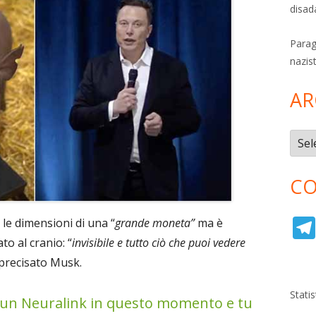
disad
Parag
nazis
AR
Archi
CO
 le dimensioni di una “
grande moneta”
ma è
to al cranio: “
invisibile e tutto ciò che puoi vedere
precisato Musk.
Stati
re un Neuralink in questo momento e tu