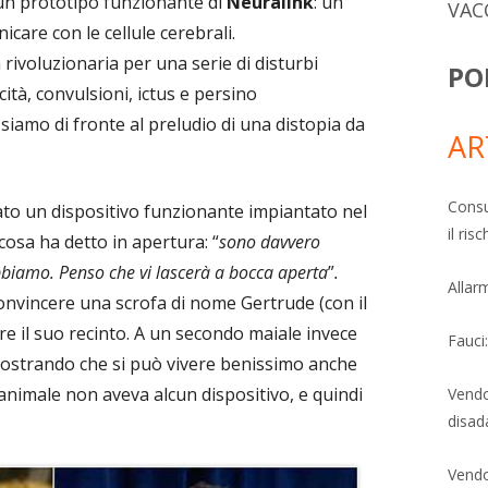
un prototipo funzionante di
Neuralink
: un
VAC
care con le cellule cerebrali.
rivoluzionaria per una serie di disturbi
PO
ità, convulsioni, ictus e persino
siamo di fronte al preludio di una distopia da
AR
Consu
to un dispositivo funzionante impiantato nel
il ri
cosa ha detto in apertura: “
sono davvero
bbiamo. Penso che vi lascerà a bocca
aperta
”
.
Allarm
onvincere una scrofa di nome Gertrude (con il
re il suo recinto. A un secondo maiale invece
Fauci
mostrando che si può vivere benissimo anche
 animale non aveva alcun dispositivo, e quindi
Vendo
disad
Vendo