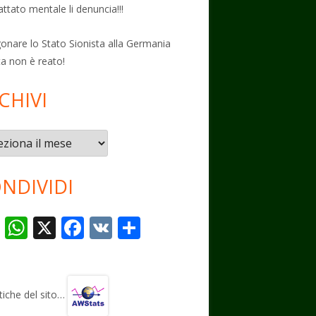
attato mentale li denuncia!!!
onare lo Stato Sionista alla Germania
ta non è reato!
CHIVI
vi
NDIVIDI
T
W
X
F
V
C
el
h
ac
K
o
e
at
e
n
gr
s
b
di
stiche del sito…