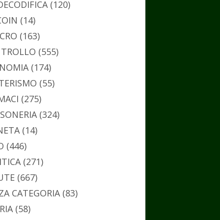
DECODIFICA
(120)
COIN
(14)
CRO
(163)
TROLLO
(555)
NOMIA
(174)
TERISMO
(55)
MACI
(275)
SONERIA
(324)
NETA
(14)
O
(446)
ITICA
(271)
UTE
(667)
ZA CATEGORIA
(83)
RIA
(58)