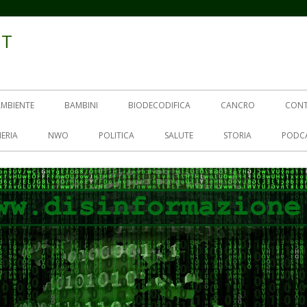
IT
AMBIENTE
BAMBINI
BIODECODIFICA
CANCRO
CON
ERIA
NWO
POLITICA
SALUTE
STORIA
PODC