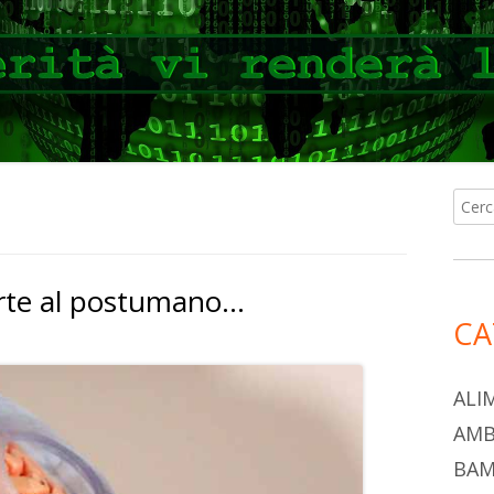
Ricer
Ba
per:
lat
orte al postumano…
pri
CA
ALI
AMB
BAM