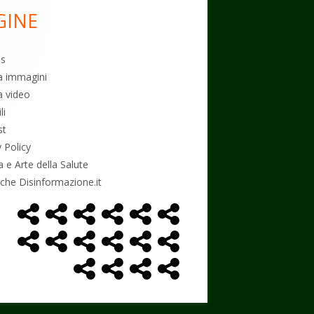
GINE
es
ia immagini
a video
li
st
y Policy
a e Arte della Salute
tiche Disinformazione.it
Home
Alimentazione
Ambiente
Bambini
Biodecodifica
Cancro
Menù
Page
social
Controllo
Economia
Esoterismo
Farmaci
Massoneria
NWO
link
Politica
Salute
Storia
Podcast